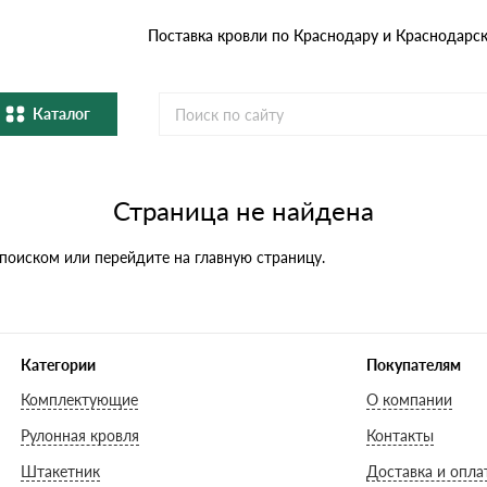
Поставка кровли по Краснодару и Краснодарс
Каталог
Металлочерепица
Гибка
Страница не найдена
Натуральная керамическая
епица
Фибро
черепица
 поиском или перейдите на главную страницу.
Профнастил и штакетник
Водос
Комплектующие
Категории
Покупателям
Комплектующие
О компании
Рулонная кровля
Контакты
Штакетник
Доставка и опла