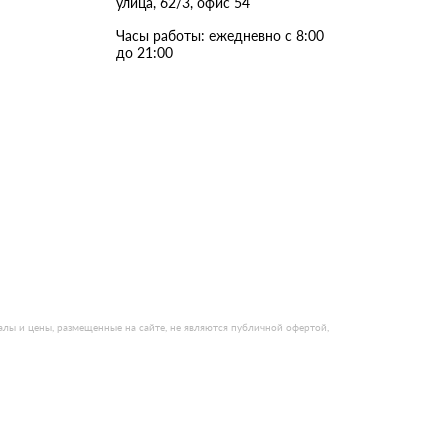
улица, 62/3, офис 54
Ондутисс
Ондулина
Часы работы: ежедневно с 8:00
до 21:00
Шифер волновой
Шифер 8-волново