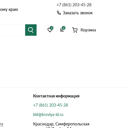
+7 (861) 203-45-28
кому краю
Заказать звонок
0
0
Корзина
я черепица
Рулонная кровля
цементная черепица
Фальцевая кровля
точные системы
Софиты
Контактная информация
+7 (861) 203-45-28
kld@krovlya-ld.ru
та
Краснодар, Симферопольская
Комплектующие д