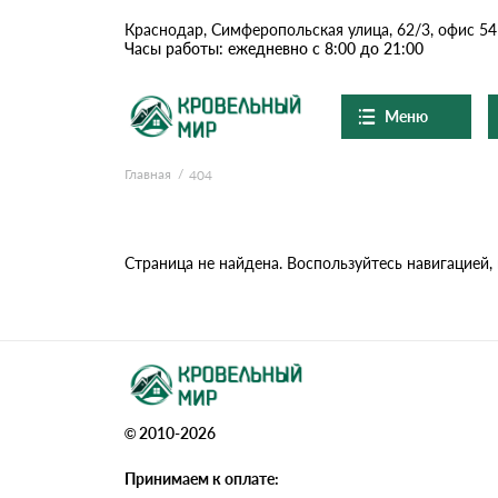
Краснодар, Симферопольская улица, 62/3, офис 54
Часы работы: ежедневно с 8:00 до 21:00
Меню
Главная
404
Ондулин и шифер
О компании
Доставка и оплата
Вопросы-ответы
Цементно-песчаная чер
Акции
Страница не найдена. Воспользуйтесь навигацией,
Контакты
Сланцевая кровля
Доборные элементы
© 2010-2026
Ондулин
Принимаем к оплате: