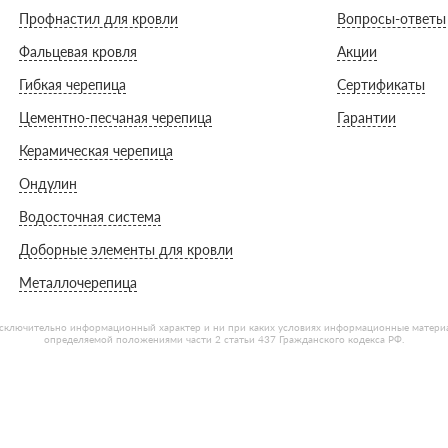
дулин
Ондулин Смарт
Профнастил для кровли
Вопросы-ответы
Фальцевая кровля
Акции
Гибкая черепица
Сертификаты
Цементно-песчаная черепица
Гарантии
кий
Шифер для грядок
Керамическая черепица
Ондулин
новой
Водосточная система
Доборные элементы для кровли
Металлочерепица