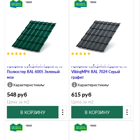
В наличии
В наличии
Металлочерепица Металл-
Металлочерепица Металл-
Профиль Супермонтеррей 0,45
Профиль Супермонтеррей 0,45
Полиэстер RAL 6005 Зеленый
VikingMP® RAL 7024 Серый
мох
графит
Характеристики
Характеристики
548
руб
615
руб
Цена за м2
Цена за м2
В КОРЗИНУ
В КОРЗИНУ
В наличии
В наличии