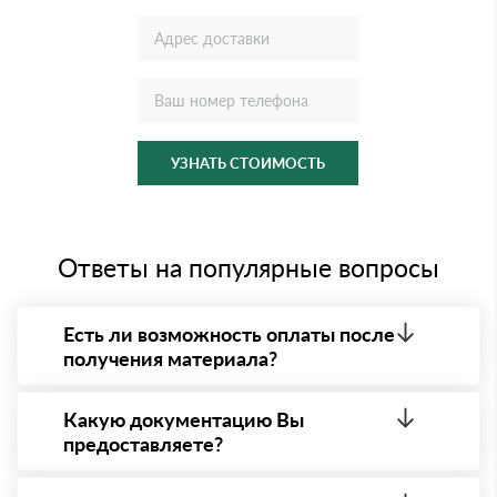
УЗНАТЬ СТОИМОСТЬ
Ответы на популярные вопросы
Есть ли возможность оплаты после
получения материала?
Да. Самый распространенный способ оплаты у нас
- оплата по факту получения товара. При этом,
Какую документацию Вы
если доставленный товар был ненадлежащего
предоставляете?
качества, то Вы вправе от него отказаться.
С каждой товарной позицией мы предоставляем