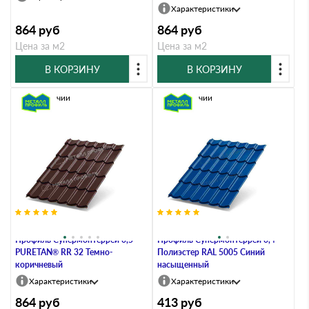
Характеристики
864
руб
864
руб
Цена за м2
Цена за м2
В КОРЗИНУ
В КОРЗИНУ
В наличии
В наличии
Металлочерепица Металл-
Металлочерепица Металл-
Профиль Супермонтеррей 0,5
Профиль Супермонтеррей 0,4
PURETAN® RR 32 Темно-
Полиэстер RAL 5005 Синий
коричневый
насыщенный
Характеристики
Характеристики
864
руб
413
руб