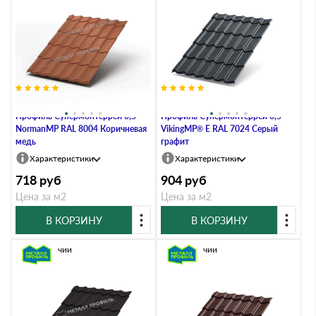
Металлочерепица Металл-
Металлочерепица Металл-
Профиль Супермонтеррей 0,5
Профиль Супермонтеррей 0,5
NormanMP RAL 8004 Коричневая
VikingMP® E RAL 7024 Серый
медь
графит
Характеристики
Характеристики
718
руб
904
руб
Цена за м2
Цена за м2
В КОРЗИНУ
В КОРЗИНУ
В наличии
В наличии