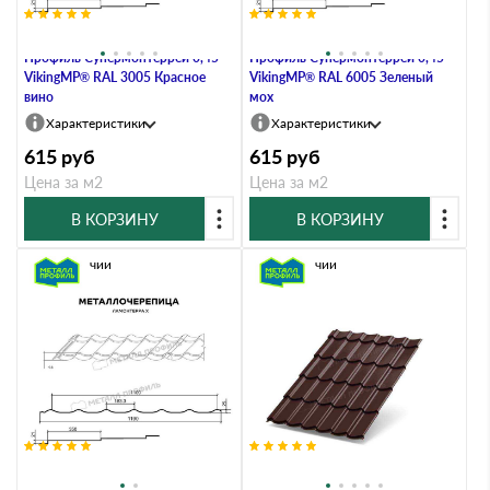
Металлочерепица Металл-
Металлочерепица Металл-
Профиль Супермонтеррей 0,45
Профиль Супермонтеррей 0,45
VikingMP® RAL 3005 Красное
VikingMP® RAL 6005 Зеленый
вино
мох
Характеристики
Характеристики
615
руб
615
руб
Цена за м2
Цена за м2
В КОРЗИНУ
В КОРЗИНУ
В наличии
В наличии
Металлочерепица Металл-
Металлочерепица Металл-
Профиль Супермонтеррей 0,45
Профиль Супермонтеррей 0,5