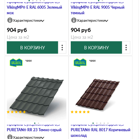
Профиль Супермонтеррей 0,5
Профиль Супермонтеррей 0,5
VikingMP® E RAL 6005 Зеленый
VikingMP® E RAL 9005 Черный
мох
темный
Характеристики
Характеристики
904
руб
904
руб
Цена за м2
Цена за м2
В КОРЗИНУ
В КОРЗИНУ
В наличии
В наличии
Металлочерепица Металл-
Металлочерепица Металл-
Профиль Супермонтеррей 0,5
Профиль Супермонтеррей 0,5
PURETAN® RR 23 Темно-серый
PURETAN® RAL 8017 Коричневый
шоколад
Характеристики