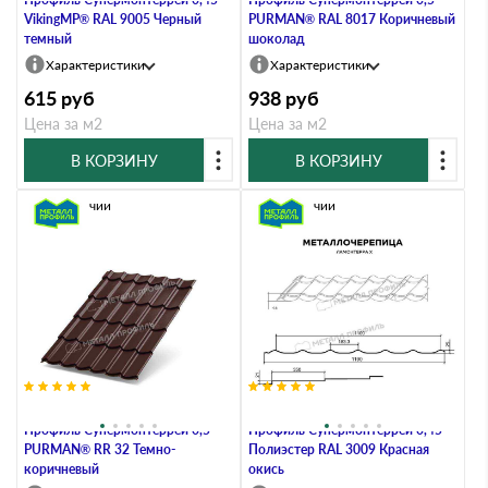
VikingMP® RAL 9005 Черный
PURMAN® RAL 8017 Коричневый
темный
шоколад
Характеристики
Характеристики
615
руб
938
руб
Цена за м2
Цена за м2
В КОРЗИНУ
В КОРЗИНУ
В наличии
В наличии
Металлочерепица Металл-
Металлочерепица Металл-
Профиль Супермонтеррей 0,5
Профиль Супермонтеррей 0,45
PURMAN® RR 32 Темно-
Полиэстер RAL 3009 Красная
коричневый
окись