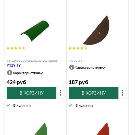
Деталь коньковая арочная
Заглушка ТИСМА коричневый
ТИСМА 600х228х5,8 зеленый
Y048 ТУ
Y139 ТУ
Характеристики
Характеристики
424
руб
187
руб
В КОРЗИНУ
В КОРЗИНУ
В наличии
В наличии