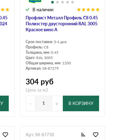
В наличии
0.45
Профлист Металл Профиль C8 0.45
7024
Полиэстер двусторонний RAL 3005
Красное вино A
Срок поставки:
3-4 дня
Профиль:
C8
Толщина, мм:
0.45
Цвет:
RAL 3005
Общая ширина, мм:
1200
Артикул:
S8-87279
304
руб
Цена за м2
-
+
НУ
В КОРЗИНУ
Арт. S8-87730