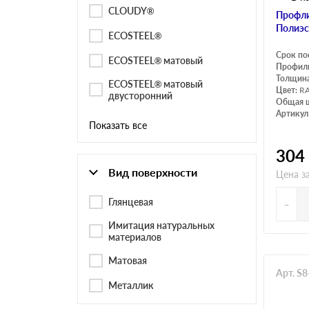
CLOUDY®
Профли
Полиэс
ECOSTEEL®
Срок по
ECOSTEEL® матовый
Профил
Толщина
ECOSTEEL® матовый
Цвет:
RA
двусторонний
Общая 
Артикул
Показать все
304
Вид поверхности
Цена з
-
Глянцевая
Имитация натуральных
материалов
Матовая
Арт. S
Металлик