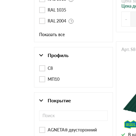
Цена з
Цена д
RAL 1035
-
RAL 2004
Показать все
Арт. S
Профиль
C8
МП10
Покрытие
AGNETA® двусторонний
В н