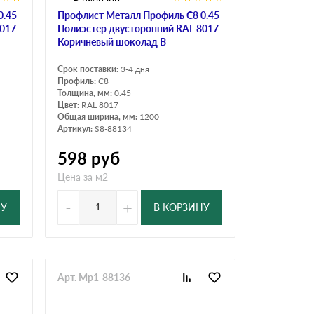
0.45
Профлист Металл Профиль C8 0.45
8017
Полиэстер двусторонний RAL 8017
Коричневый шоколад B
Срок поставки:
3-4 дня
Профиль:
C8
Толщина, мм:
0.45
Цвет:
RAL 8017
Общая ширина, мм:
1200
Артикул:
S8-88134
598
руб
Цена за м2
-
+
НУ
В КОРЗИНУ
Арт. Mp1-88136