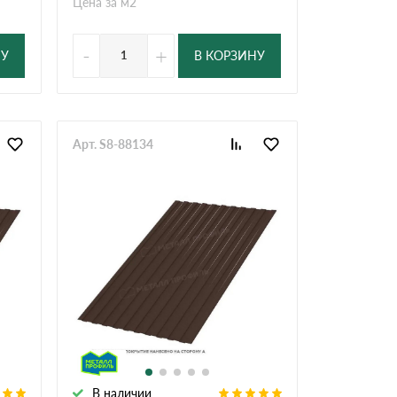
Цена за м2
-
+
НУ
В КОРЗИНУ
Арт. S8-88134
В наличии