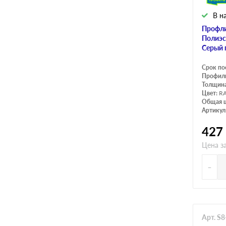
В н
Профли
Полиэс
Серый 
Срок по
Профил
Толщина
Цвет:
RA
Общая 
Артикул
427
Цена з
-
Арт. S