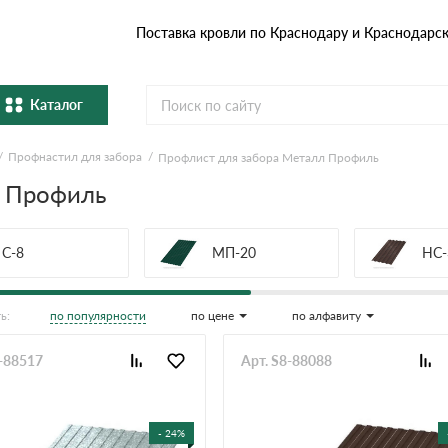
Поставка кровли по Краснодару и Краснодарс
Каталог
Профнастил для забора
Профлист для забора Металл Профиль
Металлочерепица
Гибка
л Профиль
Натуральная керамическая
епица
Фибро
черепица
С-8
МП-20
НС-
Профнастил и штакетник
Водос
по популярности
по цене
по алфавиту
ь:
Комплектующие
8-88517
Арт. S8-88088
- 24%