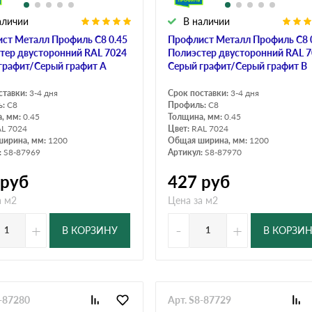
аличии
В наличии
ст Металл Профиль C8 0.45
Профлист Металл Профиль C8 
тер двусторонний RAL 7024
Полиэстер двусторонний RAL 
графит/Серый графит A
Серый графит/Серый графит B
ставки:
3-4 дня
Срок поставки:
3-4 дня
ь:
C8
Профиль:
C8
, мм:
0.45
Толщина, мм:
0.45
L 7024
Цвет:
RAL 7024
ширина, мм:
1200
Общая ширина, мм:
1200
:
S8-87969
Артикул:
S8-87970
руб
427
руб
а м2
Цена за м2
+
-
+
В КОРЗИНУ
В КОРЗИ
8-87280
Арт. S8-87729