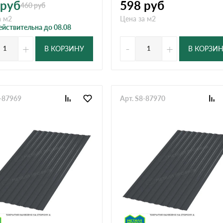
руб
598
руб
460
руб
а м2
Цена за м2
ействительна до 08.08
+
-
+
В КОРЗИНУ
В КОРЗИ
8-87969
Арт. S8-87970