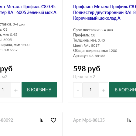
ст Металл Профиль C8 0.45
Профлист Металл Профиль C8 
тер RAL 6005 Зеленый мох A
Полиэстер двусторонний RAL 
Коричневый шоколад A
ставки:
3-4 дня
ь:
C8
Срок поставки:
3-4 дня
, мм:
0.45
Профиль:
C8
L 6005
Толщина, мм:
0.45
ширина, мм:
1200
Цвет:
RAL 8017
:
S8-87687
Общая ширина, мм:
1200
Артикул:
S8-88133
руб
598
руб
а м2
Цена за м2
+
-
+
В КОРЗИНУ
В КОРЗИ
8-88092
Арт. Mp1-88135