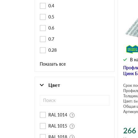
Черепица Он
0.4
0.5
Шифер
0.6
0.7
Шифер плос
0.28
В н
Показать все
Шифер 7-вол
Профли
Цинк Б
Цвет
Срок по
Профил
Толщина
Цвет:
Бе
Общая 
Артикул
RAL 1014
RAL 1015
266
RAL 1018