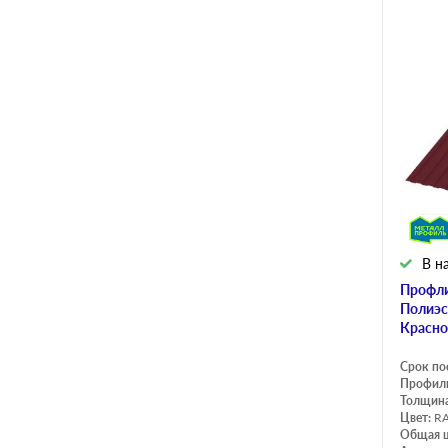
В н
Профли
Полиэс
Красно
Срок по
Профил
Толщина
Цвет:
RA
Общая 