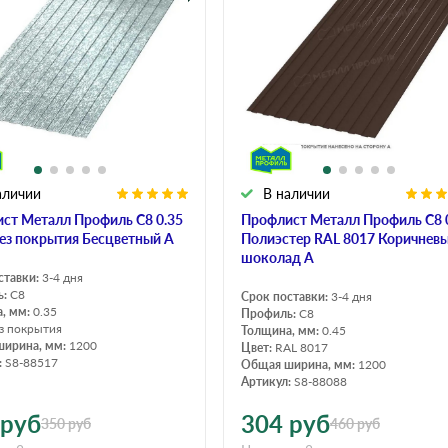
дулин
Ондулин Смарт
кий
Шифер для грядок
аличии
В наличии
новой
ст Металл Профиль C8 0.35
Профлист Металл Профиль C8 
ез покрытия Бесцветный A
Полиэстер RAL 8017 Коричнев
шоколад A
ставки:
3-4 дня
ь:
C8
Срок поставки:
3-4 дня
, мм:
0.35
Профиль:
C8
з покрытия
Толщина, мм:
0.45
ширина, мм:
1200
Цвет:
RAL 8017
:
S8-88517
Общая ширина, мм:
1200
Артикул:
S8-88088
руб
304
руб
350
руб
460
руб