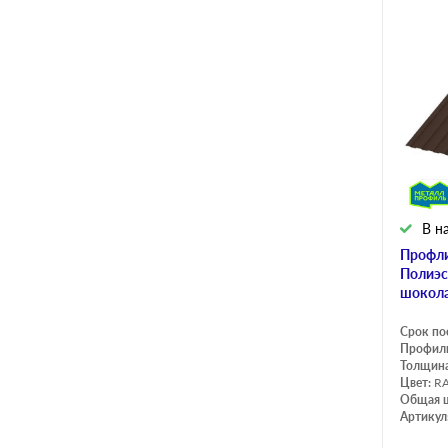
В н
Профли
Полиэс
шокола
Срок по
Профил
Толщина
Цвет:
RA
Общая 
Артикул