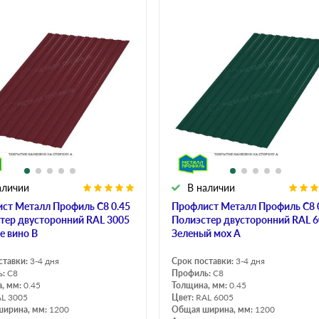
аличии
В наличии
ст Металл Профиль C8 0.45
Профлист Металл Профиль C8 
тер двусторонний RAL 3005
Полиэстер двусторонний RAL 
е вино B
Зеленый мох A
ставки:
3-4 дня
Срок поставки:
3-4 дня
ь:
C8
Профиль:
C8
, мм:
0.45
Толщина, мм:
0.45
L 3005
Цвет:
RAL 6005
ширина, мм:
1200
Общая ширина, мм:
1200