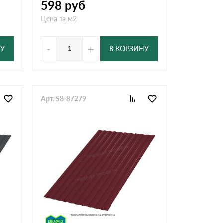
598
руб
Цена за м2
-
+
НУ
В КОРЗИНУ
Арт. S8-87279