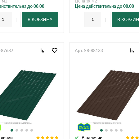
а м2
Цена за м2
ействительна до 08.08
Цена действительна до 08.08
+
-
+
В КОРЗИНУ
В КОРЗИ
8-87687
Арт. S8-88133
аличии
В наличии