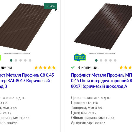
- 34%
аличии
В наличии
ст Металл Профиль C8 0.45
Профлист Металл Профиль М
тер RAL 8017 Коричневый
0.45 Полиэстер двусторонний 
д B
8017 Коричневый шоколад A
ставки:
3-4 дня
Срок поставки:
3-4 дня
ь:
C8
Профиль:
МП10
, мм:
0.45
Толщина, мм:
0.45
L 8017
Цвет:
RAL 8017
ширина, мм:
1200
Общая ширина, мм:
1200
:
S8-88092
Артикул:
Mp1-88135