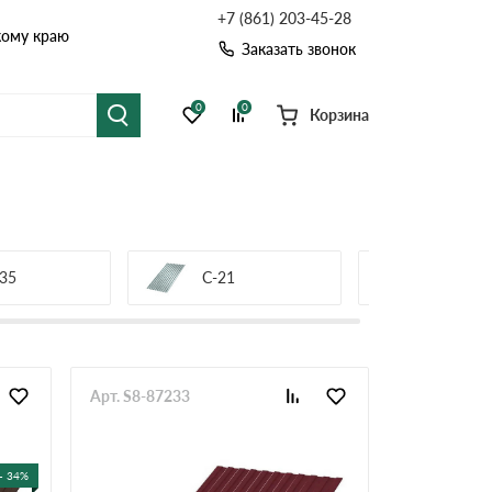
+7 (861) 203-45-28
кому краю
Заказать звонок
0
0
Корзина
я черепица
Рулонная кровля
цементная черепица
Фальцевая кровля
35
С-21
С-44
точные системы
Софиты
Арт. S8-87233
- 34%
Комплектующие д