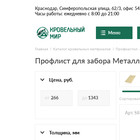
Краснодар, Симферопольская улица, 62/3, офис 54
Часы работы: ежедневно с 8:00 до 21:00
Меню
Главная
Каталог кровельных материалов
Профнастил
Ондулин и шифер
О компании
Доставка и оплата
Профлист для забора Метал
Вопросы-ответы
Цементно-песчаная чер
Акции
Контакты
Цена, руб.
Сланцевая кровля
Сортироват
Доборные элементы
Арт. S
Ондулин
Толщина, мм