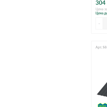
304
Цена з
Цена д
-
Арт. S