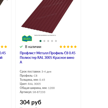
Ондутисс
Ондулина
Шифер волновой
Шифер 8-волново
В наличии
0.45
Профлист Металл Профиль C8 0.45
ый
Полиэстер RAL 3005 Красное вино
A
Срок поставки:
3-4 дня
Профиль:
C8
Толщина, мм:
0.45
Цвет:
RAL 3005
Общая ширина, мм:
1200
Артикул:
S8-87233
304
руб