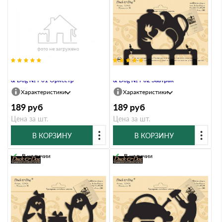
Крючок четырехрожковый Duck
Крючок четырехрожковый Duck
& Dog №4-01 Оркестр
& Dog №4-02 Завтрак
Характеристики
Характеристики
189
руб
189
руб
Цена за шт.
Цена за шт.
В КОРЗИНУ
В КОРЗИНУ
В наличии
В наличии