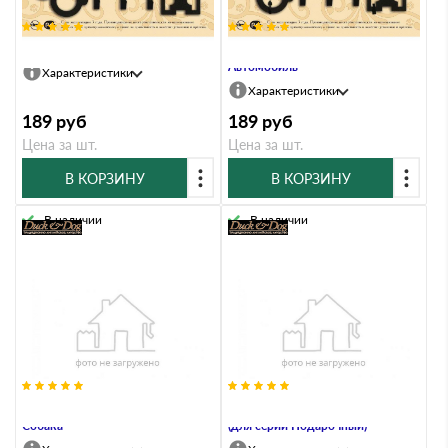
Ключница Duck & Dog 626 Сова
Ключница Duck & Dog 627
Автомобиль
Характеристики
Характеристики
189
руб
189
руб
Цена за шт.
Цена за шт.
В КОРЗИНУ
В КОРЗИНУ
В наличии
В наличии
Ключница Duck & Dog KEY-3-020
Крепление винтовое на конек
Собака
(для серии Подарочный)