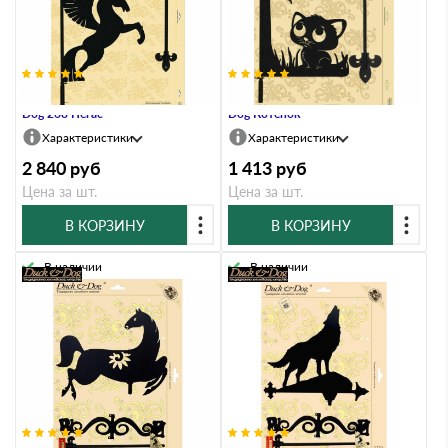
Указатель ветра большой Duck &
Указатель ветра малый Duck &
Dog 268 Пегас
Dog Котенок
Характеристики
Характеристики
2 840
руб
1 413
руб
Цена за шт.
Цена за шт.
В КОРЗИНУ
В КОРЗИНУ
В наличии
В наличии