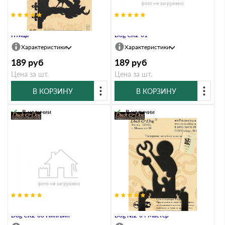
Кронштейн Duck & Dog 707
Крючок двухрожковый Duck &
Птица
Dog CR2-01
Характеристики
Характеристики
189
руб
189
руб
Цена за шт.
Цена за шт.
В КОРЗИНУ
В КОРЗИНУ
В наличии
В наличии
Крючок двухрожковый Duck &
Крючок двухрожковый Duck &
Dog CR2-03 Пингвин
Dog №2-04 Мастер