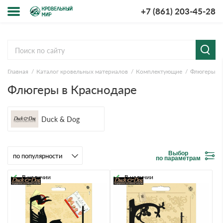
+7 (861) 203-45-28
Меню
О компании
Главная
Каталог кровельных материалов
Комплектующие
Флюгеры
Доставка и оплата
Флюгеры в Краснодаре
Вопросы-ответы
Duck & Dog
Акции
Контакты
Выбор
по параметрам
В наличии
В наличии