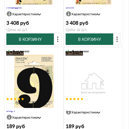
Флюгер большой Duck & Dog 088
Флюгер большой Duck & Dog 090
Лошадка
Волк
Характеристики
Характеристики
3 408
руб
3 408
руб
Цена за шт.
Цена за шт.
В КОРЗИНУ
В КОРЗИНУ
В наличии
В наличии
Цифра высотой 110 мм Duck &
Информац. знак Duck & Dog 016
Dog 9
Характеристики
Характеристики
189
руб
189
руб