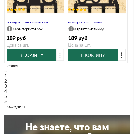
Крючок четырехрожковый Duck
Крючок четырехрожковый Duck
& Dog №4-03 Новый год
& Dog №4-04 Ремонт
Характеристики
Характеристики
189
руб
189
руб
Цена за шт.
Цена за шт.
В КОРЗИНУ
В КОРЗИНУ
Первая
«
1
2
3
4
5
»
Последняя
Не знаете, что вам