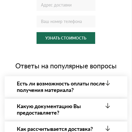
УЗНАТЬ СТОИМОСТЬ
Ответы на популярные вопросы
Есть ли возможность оплаты после
получения материала?
Да. Самый распространенный способ оплаты у нас
- оплата по факту получения товара. При этом,
Какую документацию Вы
если доставленный товар был ненадлежащего
предоставляете?
качества, то Вы вправе от него отказаться.
С каждой товарной позицией мы предоставляем
все сертификаты и паспорта качества, а также
Как рассчитывается доставка?