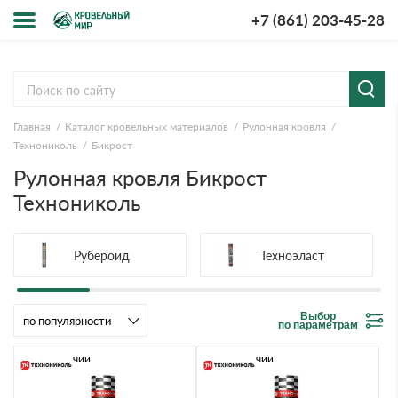
+7 (861) 203-45-28
Меню
О компании
Главная
Каталог кровельных материалов
Рулонная кровля
Доставка и оплата
Технониколь
Бикрост
Рулонная кровля Бикрост
Вопросы-ответы
Технониколь
Акции
Рубероид
Техноэласт
Контакты
Выбор
по параметрам
В наличии
В наличии