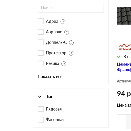
Черепица Он
Шифер
Адриа
Аэрлокс
Шифер плос
Доппель-С
Протектор
В н
Шифер 7-вол
Ревива
Цемент
Франкф
Показать все
Артикул
94
р
Тип
Цена з
Рядовая
Фасонная
-