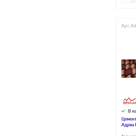
Арт. A
В н
Цемент
Адриа 