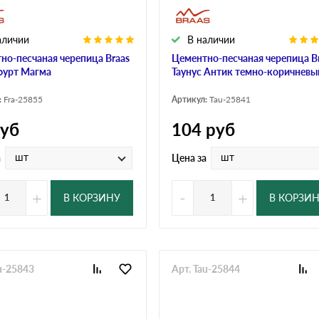
аличии
В наличии
но-песчаная черепица Braas
Цементно-песчаная черепица B
урт Магма
Таунус Антик темно-коричневы
:
Fra-25855
Артикул:
Tau-25841
уб
104
руб
шт
шт
а
Цена за
+
-
+
В КОРЗИНУ
В КОРЗИ
u-25843
Арт. Tau-25844