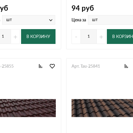
уб
94
руб
шт
шт
а
Цена за
+
-
+
В КОРЗИНУ
В КОРЗИ
a-25855
Арт. Tau-25841