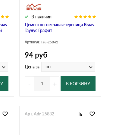
В наличии
raas
Цементно-песчаная черепица Braas
й
Таунус Графит
Артикул:
Tau-25842
94
руб
шт
Цена за
-
+
НУ
В КОРЗИНУ
Арт. Adr-25832