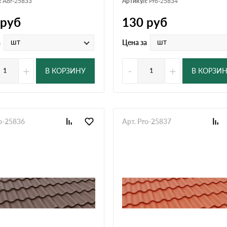
:
Adr-25833
Артикул:
Pro-25834
руб
130
руб
шт
шт
а
Цена за
+
-
+
В КОРЗИНУ
В КОРЗИ
ro-25836
Арт. Pro-25837