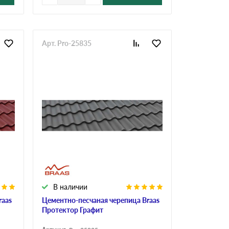
Арт. Pro-25835
В наличии
raas
Цементно-песчаная черепица Braas
Протектор Графит