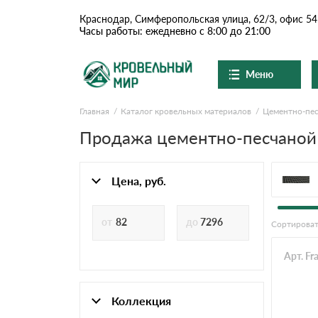
Краснодар, Симферопольская улица, 62/3, офис 54
Часы работы: ежедневно с 8:00 до 21:00
Меню
Главная
Каталог кровельных материалов
Цементно-пес
Ондулин и шифер
О компании
Доставка и оплата
Продажа цементно-песчаной 
Вопросы-ответы
Цементно-песчаная чер
Акции
Контакты
Цена, руб.
Сланцевая кровля
Сортироват
Доборные элементы
Арт. Fr
Ондулин
Коллекция