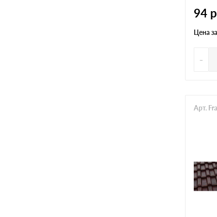
94
р
Цена з
-
Арт. Fr