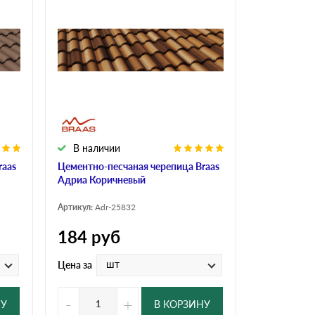
В наличии
raas
Цементно-песчаная черепица Braas
Адриа Коричневый
Артикул:
Adr-25832
184
руб
шт
Цена за
-
+
НУ
В КОРЗИНУ