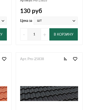
Артикул:
Pro-25835
130
руб
шт
Цена за
-
+
НУ
В КОРЗИНУ
Арт. Pro-25838