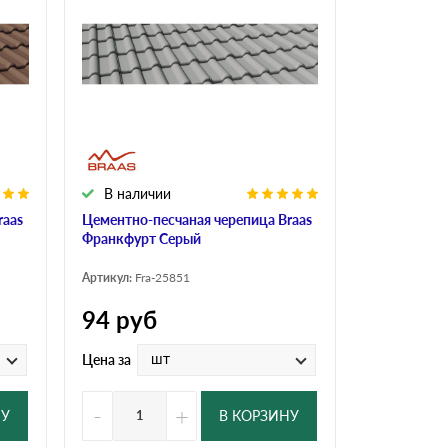
Ондутисс
Ондулина
Шифер волновой
Шифер 8-волново
В наличии
raas
Цементно-песчаная черепица Braas
Франкфурт Серый
Артикул:
Fra-25851
94
руб
шт
Цена за
-
+
НУ
В КОРЗИНУ