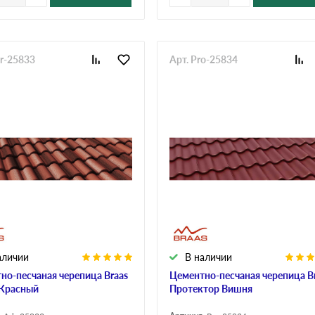
dr-25833
Арт. Pro-25834
аличии
В наличии
но-песчаная черепица Braas
Цементно-песчаная черепица B
Красный
Протектор Вишня