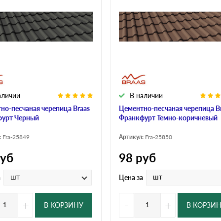
дулин
Ондулин Смарт
кий
Шифер для грядок
аличии
В наличии
новой
но-песчаная черепица Braas
Цементно-песчаная черепица B
урт Черный
Франкфурт Темно-коричневый
:
Fra-25849
Артикул:
Fra-25850
уб
98
руб
шт
шт
а
Цена за
+
-
+
В КОРЗИНУ
В КОРЗИ