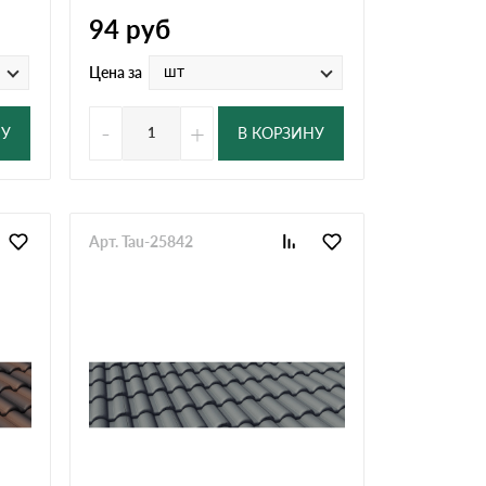
94
руб
шт
Цена за
-
+
НУ
В КОРЗИНУ
Арт. Tau-25842