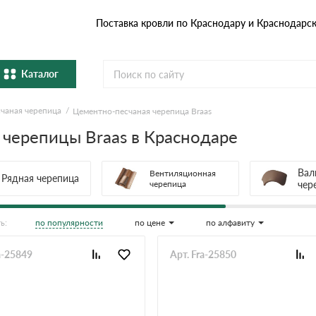
Поставка кровли по Краснодару и Краснодарс
Каталог
чаная черепица
Цементно-песчаная черепица Braas
Металлочерепица
Гибка
черепицы Braas в Краснодаре
Натуральная керамическая
епица
Фибро
черепица
Вал
Вентиляционная
Рядная черепица
черепица
чер
Профнастил и штакетник
Водос
по популярности
по цене
по алфавиту
ь:
Комплектующие
a-25849
Арт. Fra-25850