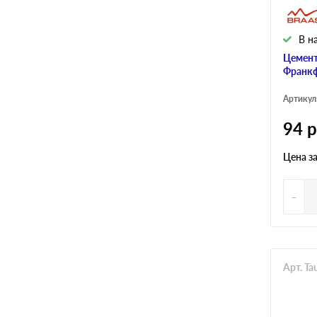
В н
Цемент
Франкф
Артикул
94
р
Цена з
-
Арт. Ta