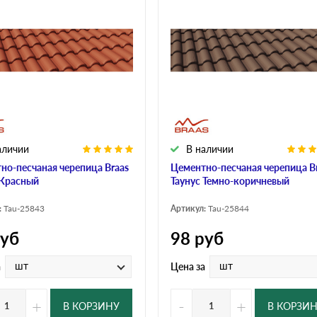
аличии
В наличии
но-песчаная черепица Braas
Цементно-песчаная черепица B
 Красный
Таунус Темно-коричневый
:
Tau-25843
Артикул:
Tau-25844
уб
98
руб
шт
шт
а
Цена за
+
-
+
В КОРЗИНУ
В КОРЗИ