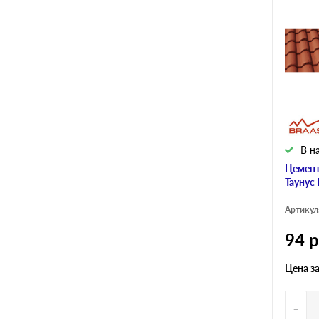
В н
Цемент
Таунус
Артикул
94
р
Цена з
-