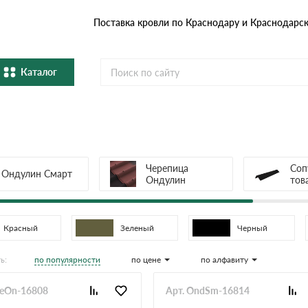
Поставка кровли по Краснодару и Краснодарс
Каталог
Металлочерепица
Гибка
Натуральная керамическая
епица
Фибро
черепица
Черепица
Соп
Ондулин Смарт
Ондулин
тов
Профнастил и штакетник
Водос
Комплектующие
Красный
Зеленый
Черный
по популярности
по цене
по алфавиту
ь:
heOn-16808
Арт. OndSm-16814