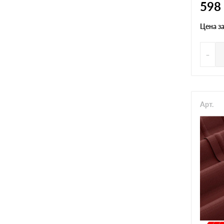
598
Цена з
-
Арт.