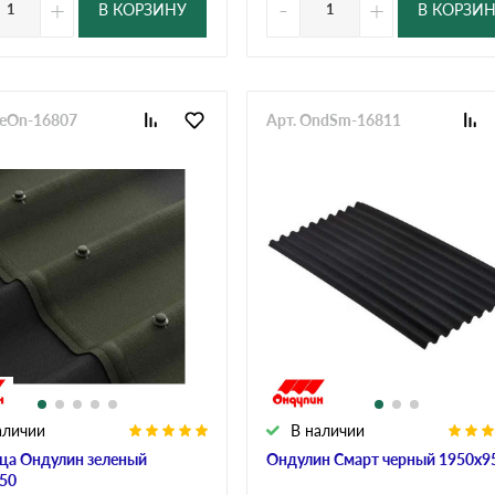
+
-
+
В КОРЗИНУ
В КОРЗИ
heOn-16807
Арт. OndSm-16811
аличии
В наличии
ца Ондулин зеленый
Ондулин Смарт черный 1950х9
50