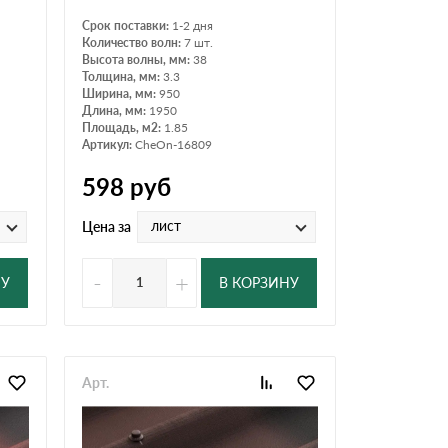
Срок поставки:
1-2 дня
Количество волн:
7 шт.
Высота волны, мм:
38
Толщина, мм:
3.3
Ширина, мм:
950
Длина, мм:
1950
Площадь, м2:
1.85
Артикул:
CheOn-16809
598
руб
лист
Цена за
-
+
НУ
В КОРЗИНУ
Арт.