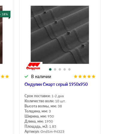
Ондутисс
Ондулина
- 18%
Шифер волновой
Шифер 8-волново
В наличии
Ондулин Смарт серый 1950х950
Срок поставки:
1-2 дня
Количество волн:
10 шт.
Высота волны, мм:
38
Толщина, мм:
3
Ширина, мм:
950
Длина, мм:
1950
Площадь, м2:
1.85
Артикул:
OndSm-94323