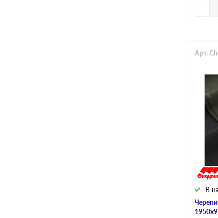
-
Арт. C
В н
Черепи
1950х9