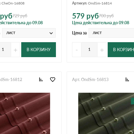
:
CheOn-16808
Артикул:
OndSm-16814
руб
579
руб
729
руб
700
руб
ействительна до 09.08
Цена действительна до 09.08
лист
лист
а
Цена за
+
-
+
В КОРЗИНУ
В КОРЗИ
ndSm-16812
Арт. OndSm-16813