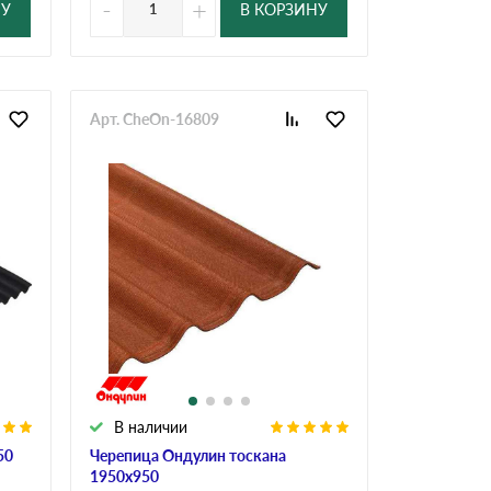
-
+
НУ
В КОРЗИНУ
Арт. CheOn-16809
В наличии
50
Черепица Ондулин тоскана
1950х950