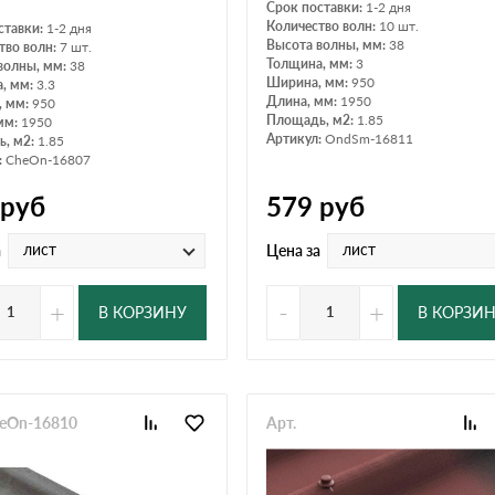
Срок поставки:
1-2 дня
Количество волн:
10 шт.
ставки:
1-2 дня
Высота волны, мм:
38
тво волн:
7 шт.
Толщина, мм:
3
волны, мм:
38
Ширина, мм:
950
, мм:
3.3
Длина, мм:
1950
, мм:
950
Площадь, м2:
1.85
мм:
1950
Артикул:
OndSm-16811
, м2:
1.85
:
CheOn-16807
руб
579
руб
лист
лист
а
Цена за
+
-
+
В КОРЗИНУ
В КОРЗИ
heOn-16810
Арт.