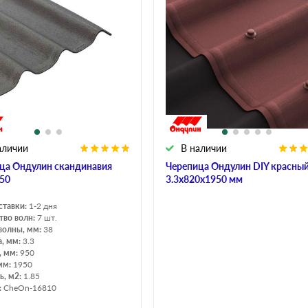
аличии
В наличии
ца Ондулин cкандинавия
Черепица Ондулин DIY красны
50
3.3х820х1950 мм
ставки:
1-2 дня
тво волн:
7 шт.
волны, мм:
38
, мм:
3.3
, мм:
950
мм:
1950
, м2:
1.85
:
CheOn-16810