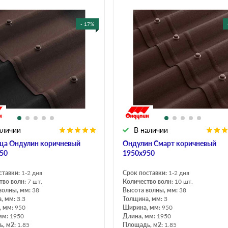
дулин
Ондулин Смарт
- 17%
кий
Шифер для грядок
новой
аличии
В наличии
ца Ондулин коричневый
Ондулин Смарт коричневый
50
1950х950
ставки:
1-2 дня
Срок поставки:
1-2 дня
тво волн:
7 шт.
Количество волн:
10 шт.
волны, мм:
38
Высота волны, мм:
38
, мм:
3.3
Толщина, мм:
3
, мм:
950
Ширина, мм:
950
мм:
1950
Длина, мм:
1950
, м2:
1.85
Площадь, м2:
1.85