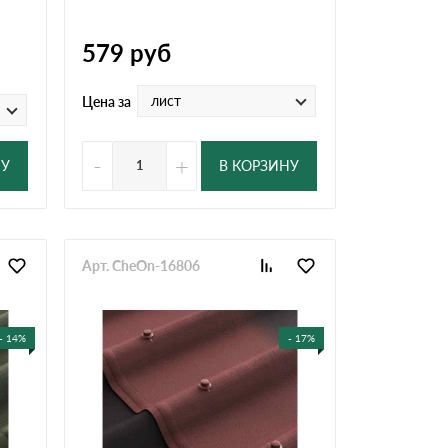
579
руб
лист
Цена за
-
+
НУ
В КОРЗИНУ
Арт. CheOn-16806
- 14%
- 17%