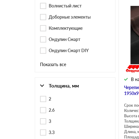
Черепица Он
Волнистый лист
Доборные элементы
Шифер
Комплектующие
Ондулин Смарт
Шифер плос
Ондулин Смарт DIY
Показать все
Шифер 7-вол
В н
Толщина, мм
Черепи
1950х9
2
Срок по
2.6
Количес
Высота 
3
Толщина
Ширина
Длина, 
3.3
Площадь