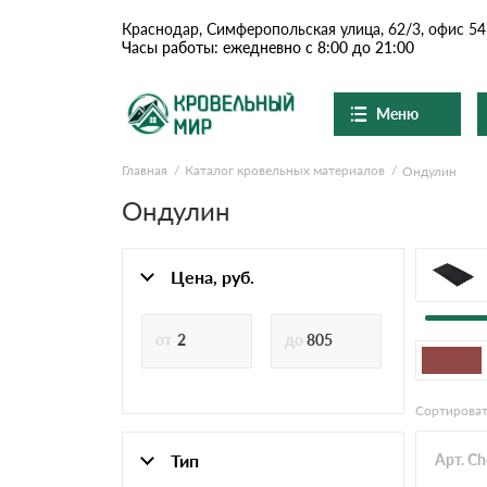
Краснодар, Симферопольская улица, 62/3, офис 54
Часы работы: ежедневно с 8:00 до 21:00
Меню
Главная
Каталог кровельных материалов
Ондулин
Ондулин и шифер
О компании
Доставка и оплата
Ондулин
Вопросы-ответы
Цементно-песчаная чер
Акции
Контакты
Цена, руб.
Сланцевая кровля
Доборные элементы
Сортироват
Ондулин
Тип
Арт. C