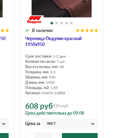
В наличии
950
Черепица Ондулин красный
1950х950
Срок поставки:
1-2 дня
Количество волн:
7 шт.
Высота волны, мм:
38
Толщина, мм:
3.3
Ширина, мм:
950
Длина, мм:
1950
Площадь, м2:
1.85
Артикул:
CheOn-16806
608
руб
729
руб
Цена действительна до 09.08
лист
Цена за