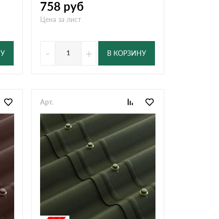
758
руб
Цена за лист
-
+
НУ
В КОРЗИНУ
Арт.