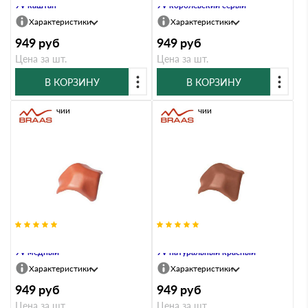
9V каштан
9V королевский серый
Характеристики
Характеристики
949
руб
949
руб
Цена за шт.
Цена за шт.
В КОРЗИНУ
В КОРЗИНУ
В наличии
В наличии
Вальмовая черепица Braas Рубин
Вальмовая черепица Braas Рубин
9V медный
9V натуральный красный
Характеристики
Характеристики
949
руб
949
руб
Цена за шт.
Цена за шт.