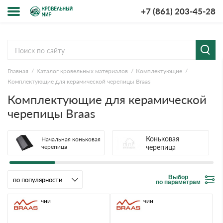
+7 (861) 203-45-28
Меню
О компании
Главная
Каталог кровельных материалов
Комплектующие
Доставка и оплата
Комплектующие для керамической черепицы Braas
Комплектующие для керамической
Вопросы-ответы
черепицы Braas
Акции
Коньковая
Начальная коньковая
черепица
черепица
Контакты
Выбор
по параметрам
В наличии
В наличии