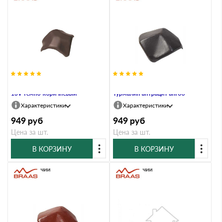
Вальмовая черепица Braas Топаз
Вальмовая черепица Braas
13V темно-коричневый
Турмалин антрацит ангоб
Характеристики
Характеристики
949
руб
949
руб
Цена за шт.
Цена за шт.
В КОРЗИНУ
В КОРЗИНУ
В наличии
В наличии