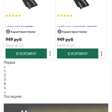
Вентиляционная черепица Braas
Вентиляционная черепица Braas
Рубин 13V антрацит
Рубин 13V глубокий черный
Характеристики
Характеристики
949
руб
949
руб
Цена за шт.
Цена за шт.
В КОРЗИНУ
В КОРЗИНУ
Первая
«
1
2
3
4
5
»
Последняя