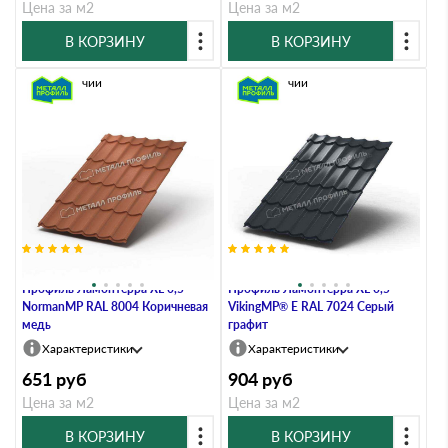
Цена за м2
Цена за м2
В КОРЗИНУ
В КОРЗИНУ
В наличии
В наличии
Металлочерепица Металл-
Металлочерепица Металл-
Профиль Ламонтерра XL 0,5
Профиль Ламонтерра XL 0,5
NormanMP RAL 8004 Коричневая
VikingMP® E RAL 7024 Серый
медь
графит
Характеристики
Характеристики
651
руб
904
руб
Цена за м2
Цена за м2
В КОРЗИНУ
В КОРЗИНУ