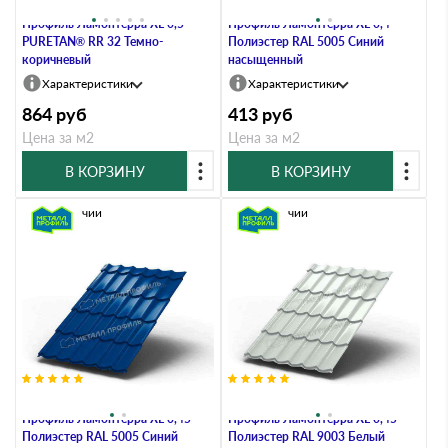
Металлочерепица Металл-
Металлочерепица Металл-
Профиль Ламонтерра XL 0,5
Профиль Ламонтерра XL 0,4
PURETAN® RR 32 Темно-
Полиэстер RAL 5005 Синий
коричневый
насыщенный
Характеристики
Характеристики
864
руб
413
руб
Цена за м2
Цена за м2
В КОРЗИНУ
В КОРЗИНУ
В наличии
В наличии
Металлочерепица Металл-
Металлочерепица Металл-
Профиль Ламонтерра XL 0,45
Профиль Ламонтерра XL 0,45
Полиэстер RAL 5005 Синий
Полиэстер RAL 9003 Белый