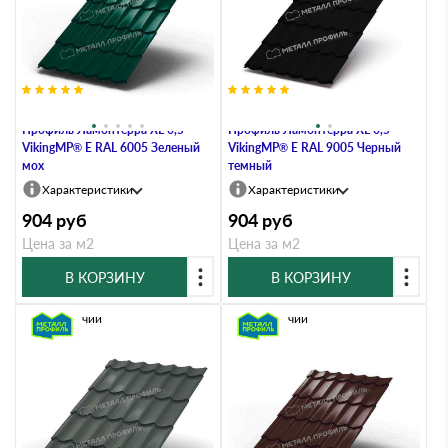
Металлочерепица Металл-
Металлочерепица Металл-
Профиль Ламонтерра XL 0,5
Профиль Ламонтерра XL 0,5
VikingMP® E RAL 6005 Зеленый
VikingMP® E RAL 9005 Черный
мох
темный
Характеристики
Характеристики
904
руб
904
руб
Цена за м2
Цена за м2
В КОРЗИНУ
В КОРЗИНУ
В наличии
В наличии