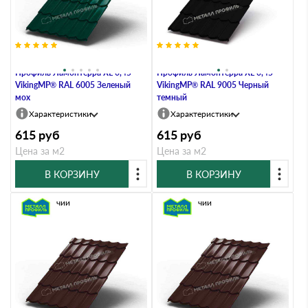
Металлочерепица Металл-
Металлочерепица Металл-
Профиль Ламонтерра XL 0,45
Профиль Ламонтерра XL 0,45
VikingMP® RAL 6005 Зеленый
VikingMP® RAL 9005 Черный
мох
темный
Характеристики
Характеристики
615
руб
615
руб
Цена за м2
Цена за м2
В КОРЗИНУ
В КОРЗИНУ
В наличии
В наличии