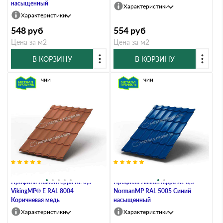
насыщенный
Характеристики
Характеристики
548
руб
554
руб
Цена за м2
Цена за м2
В КОРЗИНУ
В КОРЗИНУ
В наличии
В наличии
Металлочерепица Металл-
Металлочерепица Металл-
Профиль Ламонтерра XL 0,5
Профиль Ламонтерра XL 0,5
VikingMP® E RAL 8004
NormanMP RAL 5005 Синий
Коричневая медь
насыщенный
Характеристики
Характеристики