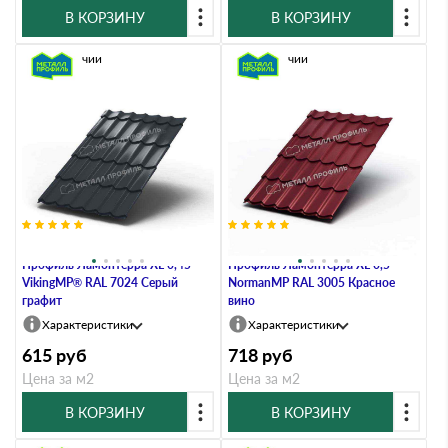
В КОРЗИНУ
В КОРЗИНУ
В наличии
В наличии
Металлочерепица Металл-
Металлочерепица Металл-
Профиль Ламонтерра XL 0,45
Профиль Ламонтерра XL 0,5
VikingMP® RAL 7024 Серый
NormanMP RAL 3005 Красное
графит
вино
Характеристики
Характеристики
615
руб
718
руб
Цена за м2
Цена за м2
В КОРЗИНУ
В КОРЗИНУ