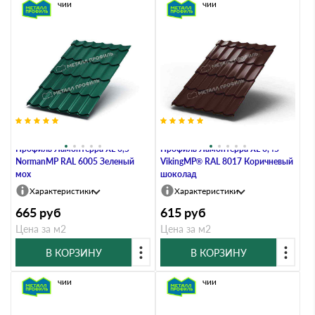
В наличии
В наличии
Металлочерепица Металл-
Металлочерепица Металл-
Профиль Ламонтерра XL 0,5
Профиль Ламонтерра XL 0,45
NormanMP RAL 6005 Зеленый
VikingMP® RAL 8017 Коричневый
мох
шоколад
Характеристики
Характеристики
665
руб
615
руб
Цена за м2
Цена за м2
В КОРЗИНУ
В КОРЗИНУ
В наличии
В наличии