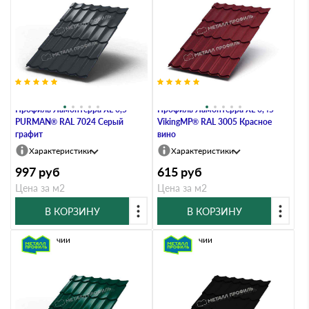
Металлочерепица Металл-
Металлочерепица Металл-
Профиль Ламонтерра XL 0,5
Профиль Ламонтерра XL 0,45
PURMAN® RAL 7024 Серый
VikingMP® RAL 3005 Красное
графит
вино
Характеристики
Характеристики
997
руб
615
руб
Цена за м2
Цена за м2
В КОРЗИНУ
В КОРЗИНУ
В наличии
В наличии