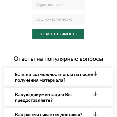
УЗНАТЬ СТОИМОСТЬ
Ответы на популярные вопросы
Есть ли возможность оплаты после
получения материала?
Да. Самый распространенный способ оплаты у нас
- оплата по факту получения товара. При этом,
Какую документацию Вы
если доставленный товар был ненадлежащего
предоставляете?
качества, то Вы вправе от него отказаться.
С каждой товарной позицией мы предоставляем
все сертификаты и паспорта качества, а также
Как рассчитывается доставка?