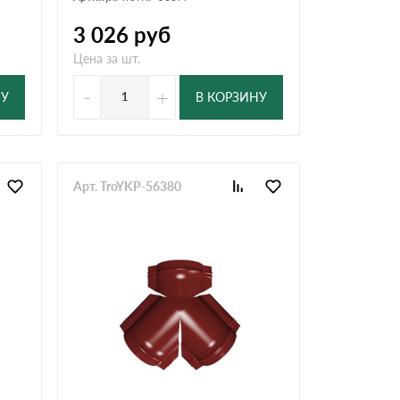
3 026
руб
Цена за шт.
-
+
НУ
В КОРЗИНУ
Арт. TroYKP-56380