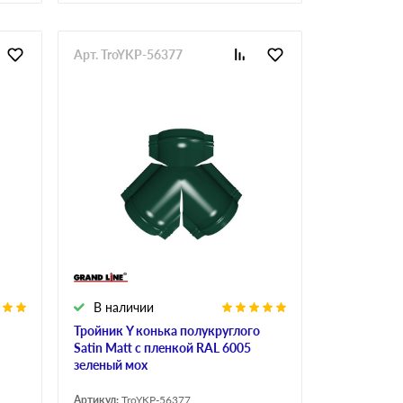
Арт. TroYKP-56377
В наличии
Тройник Y конька полукруглого
Satin Мatt с пленкой RAL 6005
зеленый мох
Артикул:
TroYKP-56377