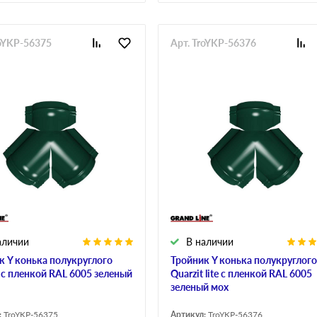
roYKP-56375
Арт. TroYKP-56376
аличии
В наличии
к Y конька полукруглого
Тройник Y конька полукруглого
t с пленкой RAL 6005 зеленый
Quarzit lite с пленкой RAL 6005
зеленый мох
:
TroYKP-56375
Артикул:
TroYKP-56376