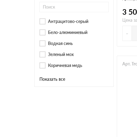
3 5
Цена за
Антрацитово-серый
-
Бело-алюминиевый
Водная синь
Зеленый мох
Арт. T
Коричневая медь
Показать все