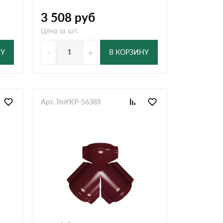
3 508
руб
Цена за шт.
-
+
НУ
В КОРЗИНУ
Арт. TroYKP-56389