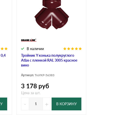
В наличии
 0,4
Тройник Y конька полукруглого
Atlas с пленкой RAL 3005 красное
вино
Артикул:
TroYKP-56383
3 178
руб
Цена за шт.
-
+
НУ
В КОРЗИНУ