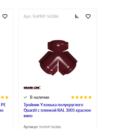
Арт. TroYKP-56386
В наличии
 PE
Тройник Y конька полукруглого
но
Quarzit с пленкой RAL 3005 красное
вино
Артикул:
TroYKP-56386