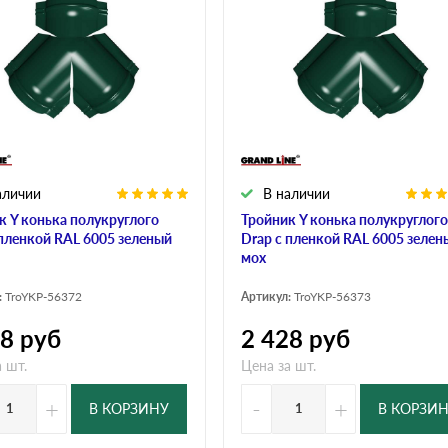
дулин
Ондулин Смарт
кий
Шифер для грядок
аличии
В наличии
новой
к Y конька полукруглого
Тройник Y конька полукруглого
с пленкой RAL 6005 зеленый
Drap с пленкой RAL 6005 зелен
мох
:
TroYKP-56372
Артикул:
TroYKP-56373
78
руб
2 428
руб
 шт.
Цена за шт.
+
-
+
В КОРЗИНУ
В КОРЗИ