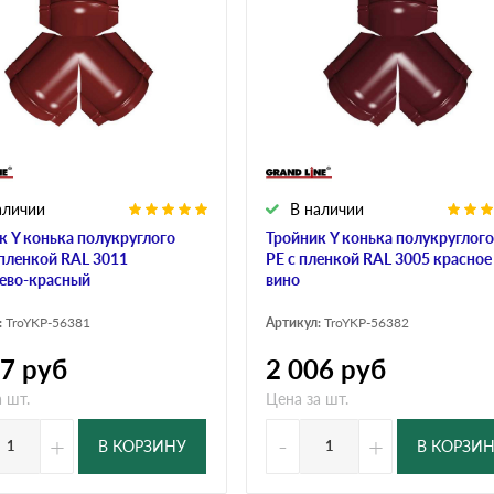
аличии
В наличии
к Y конька полукруглого
Тройник Y конька полукруглого
 пленкой RAL 3011
PE с пленкой RAL 3005 красное
ево-красный
вино
:
TroYKP-56381
Артикул:
TroYKP-56382
07
руб
2 006
руб
 шт.
Цена за шт.
+
-
+
В КОРЗИНУ
В КОРЗИ