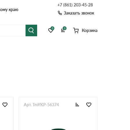
+7 (861) 203-45-28
кому краю
Заказать звонок
0
0
Корзина
я черепица
Рулонная кровля
цементная черепица
Фальцевая кровля
точные системы
Софиты
Арт. TroYKP-56374
Комплектующие д