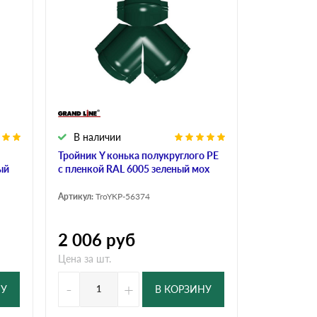
Ондутисс
Ондулина
Шифер волновой
Шифер 8-волново
В наличии
Тройник Y конька полукруглого PE
ый
с пленкой RAL 6005 зеленый мох
Артикул:
TroYKP-56374
2 006
руб
Цена за шт.
-
+
НУ
В КОРЗИНУ