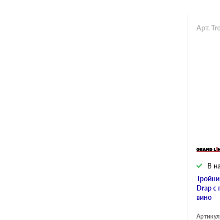
Арт. T
В н
Тройни
Drap с
вино
Артикул