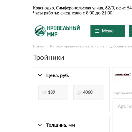
Краснодар, Симферопольская улица, 62/3, офис 54
Часы работы: ежедневно с 8:00 до 21:00
Меню
Главная
Каталог кровельных материалов
Доборные эл
Ондулин и шифер
О компании
Доставка и оплата
Тройники
Вопросы-ответы
Цементно-песчаная чер
Акции
Контакты
Цена, руб.
Сланцевая кровля
Сортироват
Доборные элементы
Арт. T
Ондулин
Толщина, мм