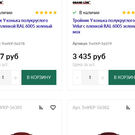
аличии
В наличии
к Y конька полукруглого
Тройник Y конька полукруглого
с пленкой RAL 6005 зеленый
Velur с пленкой RAL 6005 зеле
мох
:
TroYKP-56378
Артикул:
TroYKP-56379
07
руб
3 435
руб
 шт.
Цена за шт.
+
-
+
В КОРЗИНУ
В КОРЗИ
roYKP-56381
Арт. TroYKP-56382