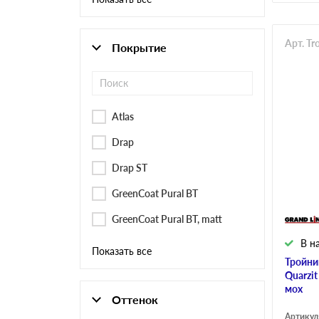
Арт. T
Покрытие
Atlas
Drap
Drap ST
GreenCoat Pural BT
GreenCoat Pural BT, matt
В н
Показать все
Тройни
Quarzi
мох
Оттенок
Артикул