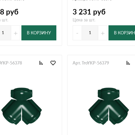
08
руб
3 231
руб
 шт.
Цена за шт.
+
-
+
В КОРЗИНУ
В КОРЗИ
roYKP-56378
Арт. TroYKP-56379