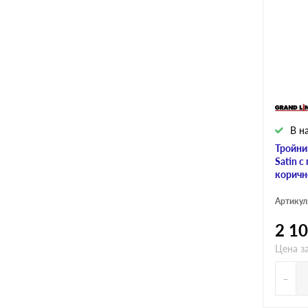
В н
Тройни
Satin с
коричн
Артикул
2 1
Цена за
-