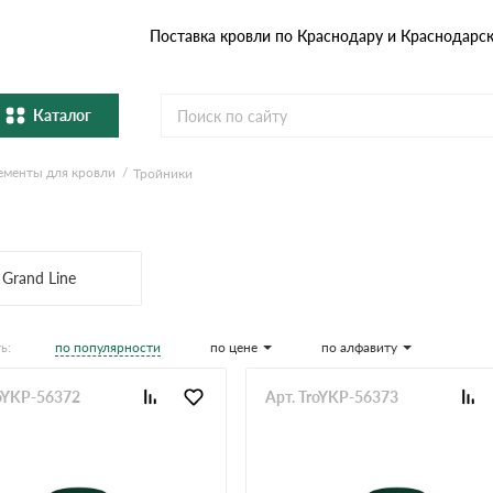
Поставка кровли по Краснодару и Краснодарс
Каталог
ементы для кровли
Тройники
Металлочерепица
Гибка
Натуральная керамическая
епица
Фибро
черепица
Grand Line
Профнастил и штакетник
Водос
по популярности
по цене
по алфавиту
ь:
Комплектующие
roYKP-56372
Арт. TroYKP-56373