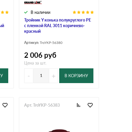
В наличии
Тройник Y конька полукруглого PE
ный
с пленкой RAL 3011 коричнево-
красный
Артикул:
TroYKP-56380
2 006
руб
Цена за шт.
-
+
НУ
В КОРЗИНУ
Арт. TroYKP-56383