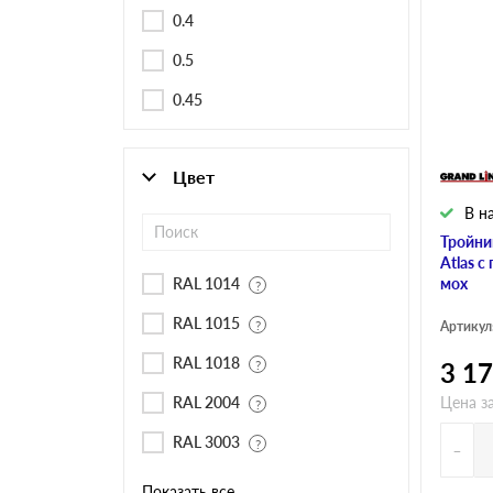
Черепица Он
0.4
0.5
Шифер
0.45
Шифер плос
Цвет
В н
Шифер 7-вол
Тройни
Atlas 
RAL 1014
мох
RAL 1015
Артикул
RAL 1018
3 1
RAL 2004
Цена за
RAL 3003
-
Показать все