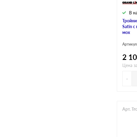
В н
Тройни
Satin 
мох
Артикул
2 1
Цена за
-
Арт. T