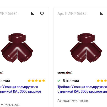
roYKP-56384
Арт. TroYKP-56385
аличии
В наличии
к Y конька полукруглого
Тройник Y конька полукруглого
 пленкой RAL 3005 красное
с пленкой RAL 3005 красное ви
Артикул:
TroYKP-56385
:
TroYKP-56384