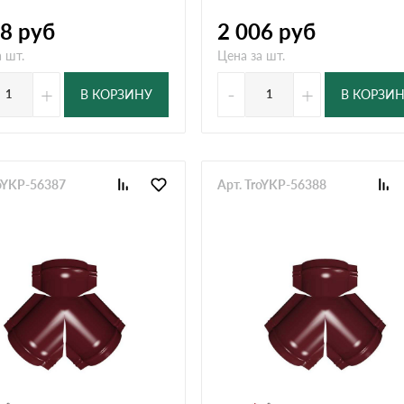
28
руб
2 006
руб
 шт.
Цена за шт.
+
-
+
В КОРЗИНУ
В КОРЗИ
roYKP-56387
Арт. TroYKP-56388