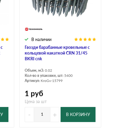
В наличии
 с
Гвозди барабанные кровельные с
2
кольцевой накаткой CRN 31/45
BKRI cnk
Объем, м3:
0.02
Кол-во в упаковке, шт:
5400
Артикул:
KroGv-15799
1
руб
Цена за шт
-
+
НУ
В КОРЗИНУ