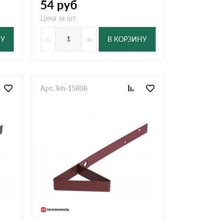
54
руб
Цена за шт
-
+
НУ
В КОРЗИНУ
Арт. Teh-15808