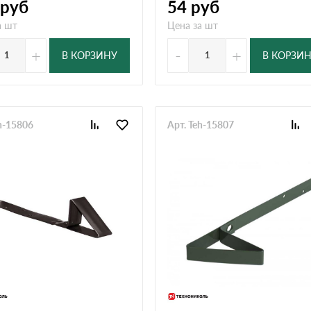
руб
54
руб
а шт
Цена за шт
+
-
+
В КОРЗИНУ
В КОРЗИ
h-15806
Арт. Teh-15807