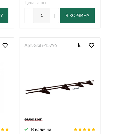
Цена за шт
-
+
НУ
В КОРЗИНУ
Арт. GraLi-15796
В наличии