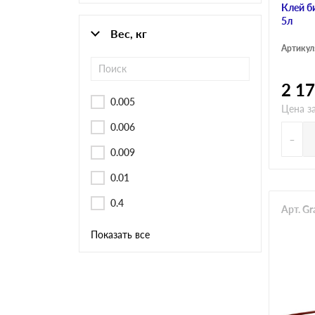
Клей б
5л
Вес, кг
Артикул
2 1
0.005
Цена з
0.006
-
0.009
0.01
0.4
Арт. Gr
Показать все