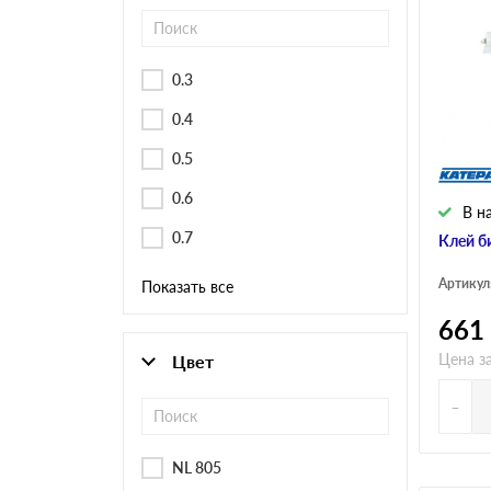
Черепица Он
Шифер
0.3
0.4
Шифер плос
0.5
0.6
В н
Шифер 7-вол
0.7
Клей б
Артикул
Показать все
661
Цена з
Цвет
-
NL 805