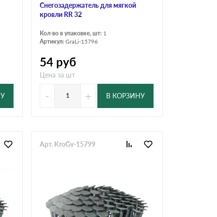
Снегозадержатель для мягкой
кровли RR 32
Кол-во в упаковке, шт:
1
Артикул:
GraLi-15796
54
руб
Цена за шт
-
+
НУ
В КОРЗИНУ
Арт. KroGv-15799