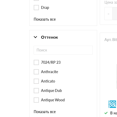
Цена з
Drap
-
Показать все
Оттенок
Арт. Bi
7024/RP 23
Anthracite
Anticato
Antique Dub
Antique Wood
Показать все
В н