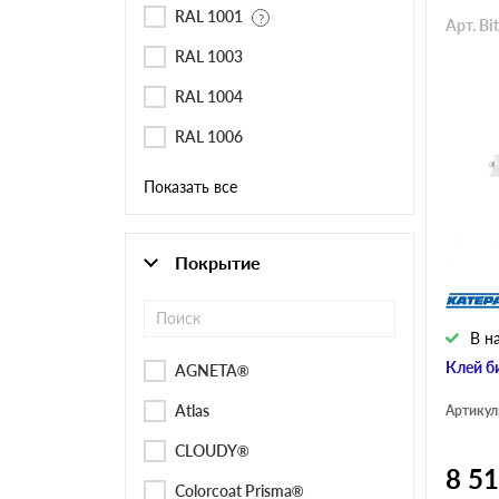
RAL 1001
Арт. Bi
RAL 1003
RAL 1004
RAL 1006
Показать все
Покрытие
В н
Клей б
AGNETA®
Atlas
Артикул
CLOUDY®
8 5
Colorcoat Prisma®