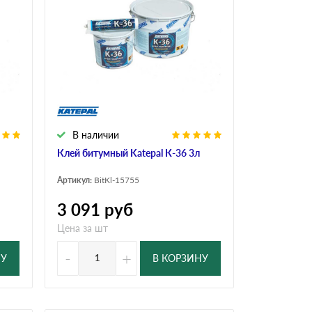
Ондутисс
Ондулина
Шифер волновой
Шифер 8-волново
В наличии
Клей битумный Katepal К-36 3л
Артикул:
BitKl-15755
3 091
руб
Цена за шт
-
+
НУ
В КОРЗИНУ