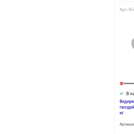
Арт. K
В н
Ведер
гвозде
кг
Артикул