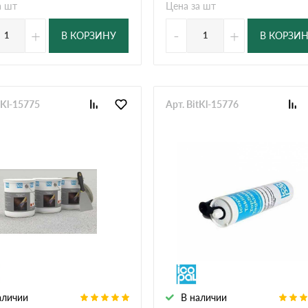
а шт
Цена за шт
+
-
+
В КОРЗИНУ
В КОРЗИ
tKl-15775
Арт. BitKl-15776
аличии
В наличии