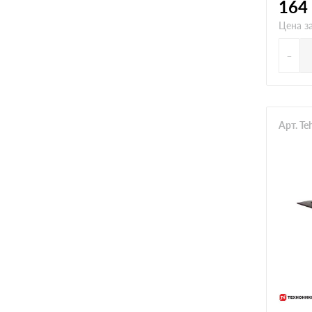
164
Цена з
-
Арт. Te