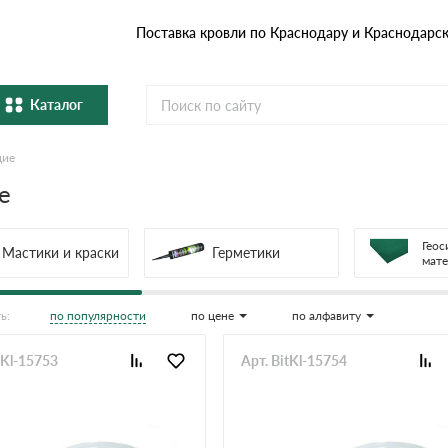
Поставка кровли по Краснодару и Краснодарс
Каталог
щие
Металлочерепица
Гибка
е
Натуральная керамическая
епица
Фибро
черепица
Геос
Мастики и краски
Герметики
мат
Профнастил и штакетник
Водос
по популярности
по цене
по алфавиту
ь:
Комплектующие
tKl-15753
Арт. BitKl-15754