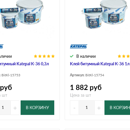
дулин
Ондулин Смарт
кий
Шифер для грядок
аличии
В наличии
новой
итумный Katepal К-36 0,3л
Клей битумный Katepal К-36 1л
:
BitKl-15753
Артикул:
BitKl-15754
руб
1 882
руб
а шт
Цена за шт
+
-
+
В КОРЗИНУ
В КОРЗИ