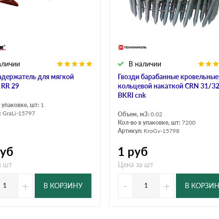
аличии
В наличии
адержатель для мягкой
Гвозди барабанные кровельные
 RR 29
кольцевой накаткой CRN 31/3
BKRI cnk
 упаковке, шт:
1
:
GraLi-15797
Объем, м3:
0.02
Кол-во в упаковке, шт:
7200
Артикул:
KroGv-15798
уб
1
руб
а шт
Цена за шт
+
-
+
В КОРЗИНУ
В КОРЗИ