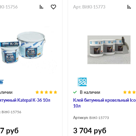
tKl-15756
Арт. BitKl-15773
аличии
В наличии
итумный Katepal К-36 10л
Клей битумный кровельный Ico
10л
:
BitKl-15756
Артикул:
BitKl-15773
17
руб
3 704
руб