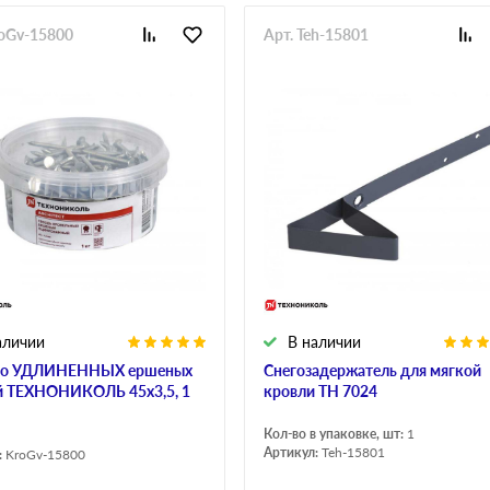
roGv-15800
Арт. Teh-15801
аличии
В наличии
ко УДЛИНЕННЫХ ершеных
Снегозадержатель для мягкой
й ТЕХНОНИКОЛЬ 45х3,5, 1
кровли ТН 7024
Кол-во в упаковке, шт:
1
Артикул:
Teh-15801
:
KroGv-15800