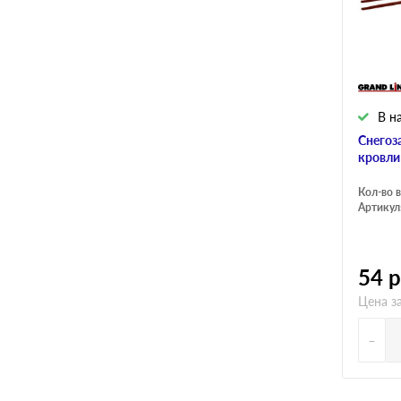
В н
Снегоз
кровли
Кол-во в
Артикул
54
р
Цена з
-