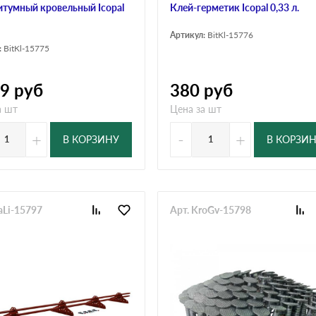
итумный кровельный Icopal
Клей-герметик Icopal 0,33 л.
Артикул:
BitKl-15776
:
BitKl-15775
79
руб
380
руб
а шт
Цена за шт
+
-
+
В КОРЗИНУ
В КОРЗИ
aLi-15797
Арт. KroGv-15798