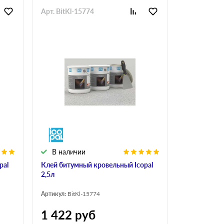
Арт. BitKl-15774
В наличии
pal
Клей битумный кровельный Icopal
2,5л
Артикул:
BitKl-15774
1 422
руб