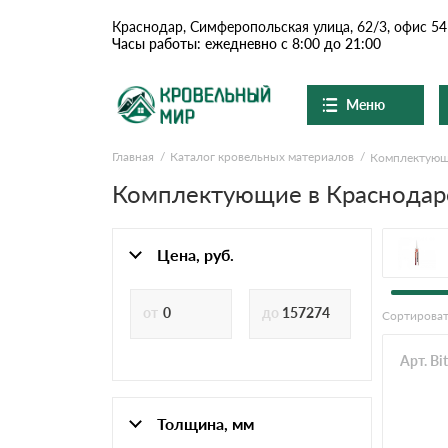
Краснодар, Симферопольская улица, 62/3, офис 54
Часы работы: ежедневно с 8:00 до 21:00
Меню
Главная
Каталог кровельных материалов
Комплектую
Ондулин и шифер
О компании
Доставка и оплата
Комплектующие в Краснодар
Вопросы-ответы
Цементно-песчаная чер
Акции
Контакты
Цена, руб.
Сланцевая кровля
Сортироват
Доборные элементы
Арт. Bi
Ондулин
Толщина, мм