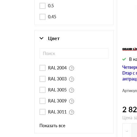
Черепица Он
0.5
0.45
Шифер
Цвет
Шифер плос
В н
Шифер 7-вол
Четвер
RAL 2004
Drap с
RAL 3003
антрац
RAL 3005
Артикул
RAL 3009
2 8
RAL 3011
Цена за
Показать все
-