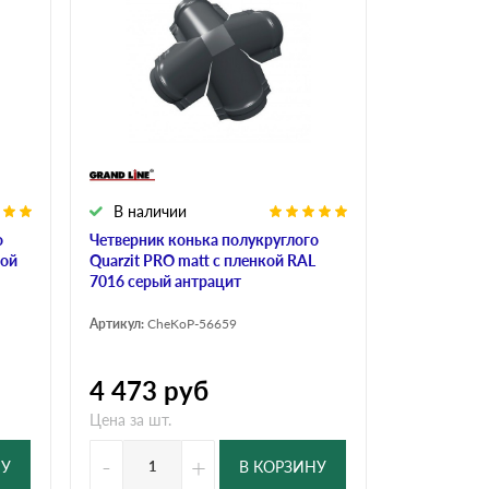
Ондутисс
Ондулина
Шифер волновой
Шифер 8-волново
В наличии
о
Четверник конька полукруглого
кой
Quarzit PRO matt с пленкой RAL
7016 серый антрацит
Артикул:
CheKoP-56659
4 473
руб
Цена за шт.
-
+
НУ
В КОРЗИНУ