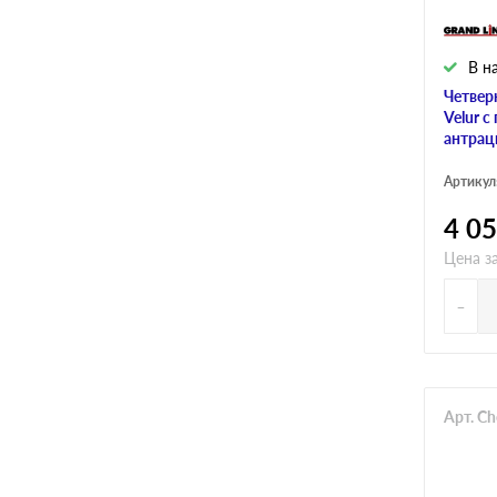
В н
Четвер
Velur с
антрац
Артикул
4 0
Цена за
-
Арт. C