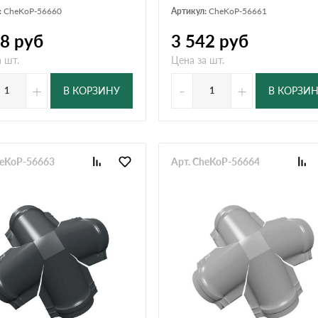
:
CheKoP-56660
Артикул:
CheKoP-56661
08
руб
3 542
руб
 шт.
Цена за шт.
+
-
+
В КОРЗИНУ
В КОРЗИ
heKoP-56663
Арт. CheKoP-56664