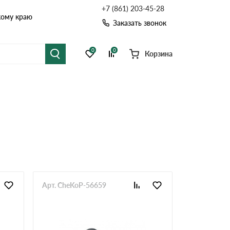
+7 (861) 203-45-28
кому краю
Заказать звонок
0
0
Корзина
я черепица
Рулонная кровля
цементная черепица
Фальцевая кровля
точные системы
Софиты
Арт. CheKoP-56659
Комплектующие д