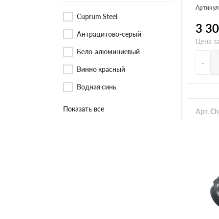
Артикул
Cuprum Steel
3 3
Антрацитово-серый
Цена за
Бело-алюминиевый
-
Винно красный
Водная синь
Показать все
Арт. C