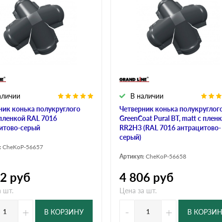
дулин
Ондулин Смарт
кий
Шифер для грядок
аличии
В наличии
новой
ник конька полукруглого
Четверник конька полукруглог
 пленкой RAL 7016
GreenCoat Pural BT, matt с плен
итово-серый
RR2Н3 (RAL 7016 антрацитово-
серый)
:
CheKoP-56657
Артикул:
CheKoP-56658
22
руб
4 806
руб
 шт.
Цена за шт.
+
-
+
В КОРЗИНУ
В КОРЗИ