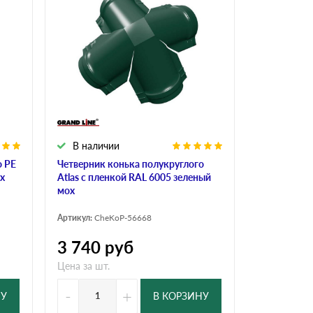
В наличии
о РЕ
Четверник конька полукруглого
х
Atlas с пленкой RAL 6005 зеленый
мох
Артикул:
CheKoP-56668
3 740
руб
Цена за шт.
-
+
НУ
В КОРЗИНУ