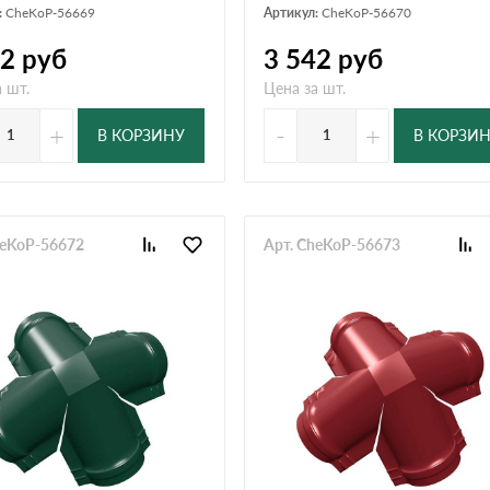
:
CheKoP-56669
Артикул:
CheKoP-56670
42
руб
3 542
руб
 шт.
Цена за шт.
+
-
+
В КОРЗИНУ
В КОРЗИ
heKoP-56672
Арт. CheKoP-56673