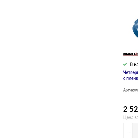
В н
Четвер
с плен
Артикул
2 5
Цена за
-