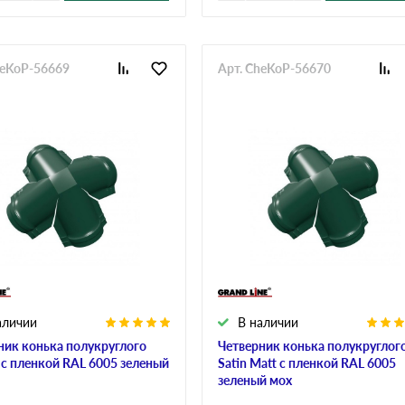
heKoP-56669
Арт. CheKoP-56670
аличии
В наличии
ник конька полукруглого
Четверник конька полукруглог
t с пленкой RAL 6005 зеленый
Satin Мatt с пленкой RAL 6005
зеленый мох