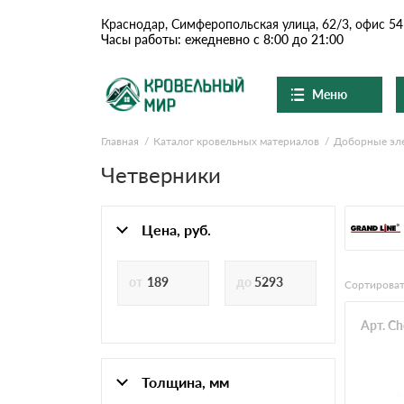
Краснодар, Симферопольская улица, 62/3, офис 54
Часы работы: ежедневно с 8:00 до 21:00
Меню
Главная
Каталог кровельных материалов
Доборные эл
Ондулин и шифер
О компании
Доставка и оплата
Четверники
Вопросы-ответы
Цементно-песчаная чер
Акции
Контакты
Цена, руб.
Сланцевая кровля
Сортироват
Доборные элементы
Арт. C
Ондулин
Толщина, мм