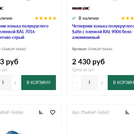
аличии
В наличии
ник конька полукруглого
Четверник конька полукруглог
 пленкой RAL 7016
Satin с пленкой RAL 9006 бело-
итово-серый
алюминиевый
:
CheKoP-56663
Артикул:
CheKoP-56664
53
руб
2 430
руб
 шт.
Цена за шт.
+
-
+
В КОРЗИНУ
В КОРЗИ
heKoP-56666
Арт. CheKoP-56667