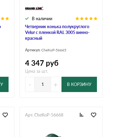
В наличии
о
Четверник конька полукруглого
Velur с пленкой RAL 3005 винно-
красный
Артикул:
CheKoP-56665
4 347
руб
Цена за шт.
-
+
НУ
В КОРЗИНУ
Арт. CheKoP-56668