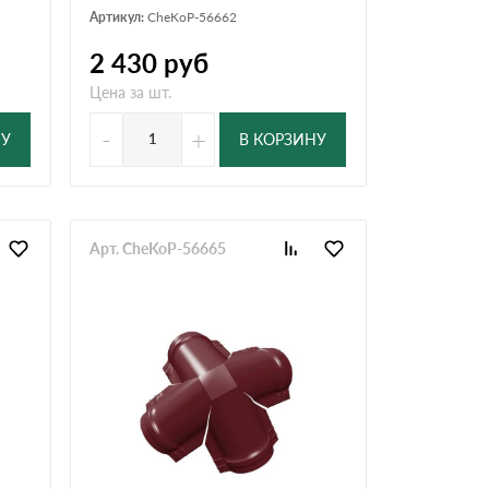
Артикул:
CheKoP-56662
2 430
руб
Цена за шт.
-
+
НУ
В КОРЗИНУ
Арт. CheKoP-56665