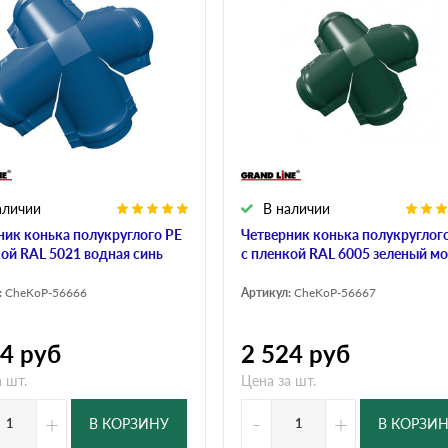
аличии
В наличии
ник конька полукруглого РЕ
Четверник конька полукруглог
кой RAL 5021 водная синь
с пленкой RAL 6005 зеленый мо
:
CheKoP-56666
Артикул:
CheKoP-56667
24
руб
2 524
руб
 шт.
Цена за шт.
+
-
+
В КОРЗИНУ
В КОРЗИ