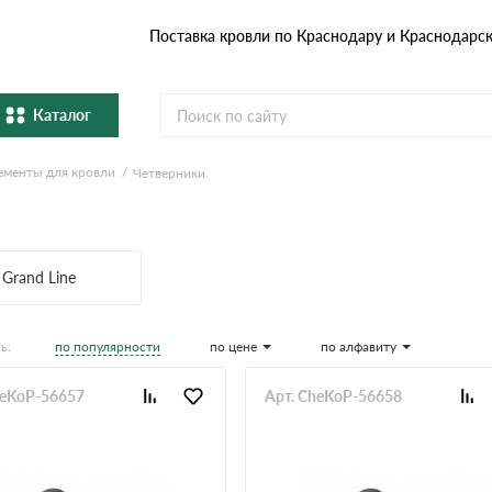
Поставка кровли по Краснодару и Краснодарс
Каталог
ементы для кровли
Четверники
Металлочерепица
Гибка
Натуральная керамическая
епица
Фибро
черепица
Grand Line
Профнастил и штакетник
Водос
по популярности
по цене
по алфавиту
ь:
Комплектующие
heKoP-56657
Арт. CheKoP-56658