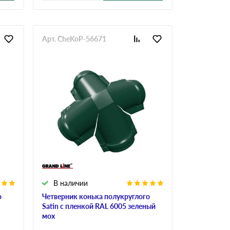
Арт. CheKoP-56671
В наличии
о
Четверник конька полукруглого
Satin с пленкой RAL 6005 зеленый
мох