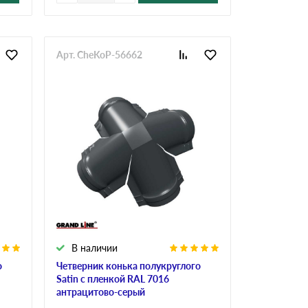
Арт. CheKoP-56662
В наличии
о
Четверник конька полукруглого
Satin с пленкой RAL 7016
антрацитово-серый