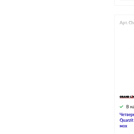
Арт. C
В н
Четвер
Quarzi
мох