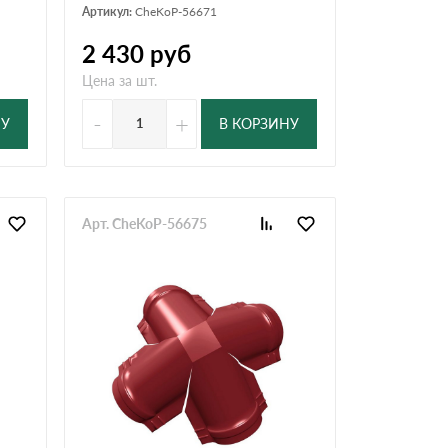
Артикул:
CheKoP-56671
2 430
руб
Цена за шт.
-
+
НУ
В КОРЗИНУ
Арт. CheKoP-56675