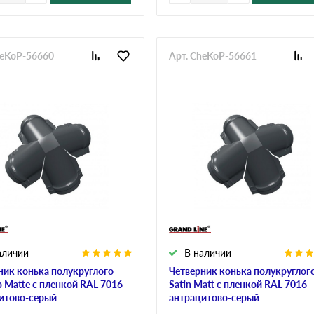
heKoP-56660
Арт. CheKoP-56661
аличии
В наличии
ник конька полукруглого
Четверник конька полукруглог
p Matte с пленкой RAL 7016
Satin Мatt с пленкой RAL 7016
итово-серый
антрацитово-серый