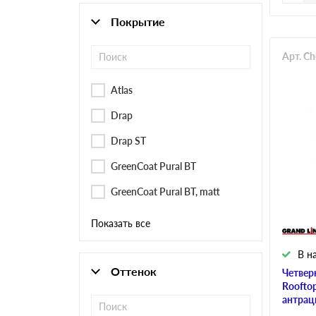
Покрытие
Арт. C
Atlas
Drap
Drap ST
GreenCoat Pural BT
GreenCoat Pural BT, matt
Показать все
В н
Оттенок
Четвер
Roofto
антрац