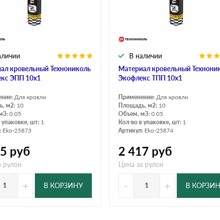
дулин
Ондулин Смарт
аличии
В наличии
кий
Шифер для грядок
ал кровельный Технониколь
Материал кровельный Технони
кс ЭПП 10х1
Экофлекс ТПП 10х1
ение:
Для кровли
Применение:
Для кровли
новой
, м2:
10
Площадь, м2:
10
м3:
0.05
Объем, м3:
0.05
 упаковке, шт:
1
Кол-во в упаковке, шт:
1
:
Eko-25873
Артикул:
Eko-25874
75
руб
2 417
руб
а рулон
Цена за рулон
+
-
+
В КОРЗИНУ
В КОРЗИ