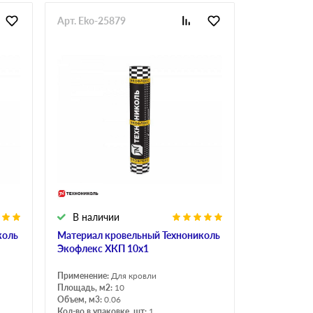
Арт. Eko-25879
В наличии
коль
Материал кровельный Технониколь
Экофлекс ХКП 10х1
Применение:
Для кровли
Площадь, м2:
10
Объем, м3:
0.06
Кол-во в упаковке, шт:
1