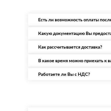
Есть ли возможность оплаты посл
Да. Самый распространенный способ оплаты 
то Вы вправе от него отказаться.
Какую документацию Вы предост
С каждой товарной позицией мы предоставл
Как рассчитывается доставка?
После оформления заявки с Вами свяжется п
стоимости и сроков доставки, которые впос
В какое время можно приехать к в
Вы можете приехать к нам в офис по адресу:
Работаете ли Вы с НДС?
Да, мы работаем с НДС 20% — то есть на о