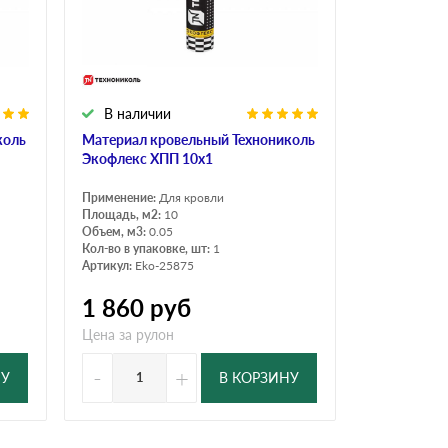
Ондутисс
Ондулина
В наличии
Шифер волновой
Шифер 8-волново
коль
Материал кровельный Технониколь
Экофлекс ХПП 10х1
Применение:
Для кровли
Площадь, м2:
10
Объем, м3:
0.05
Кол-во в упаковке, шт:
1
Артикул:
Eko-25875
1 860
руб
Цена за рулон
-
+
НУ
В КОРЗИНУ