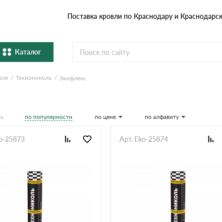
Поставка кровли по Краснодару и Краснодарс
Каталог
вля
Технониколь
Экофлекс
Металлочерепица
Гибка
Натуральная керамическая
епица
Фибро
черепица
по популярности
по цене
по алфавиту
ь:
Профнастил и штакетник
Водос
ko-25873
Арт. Eko-25874
Комплектующие