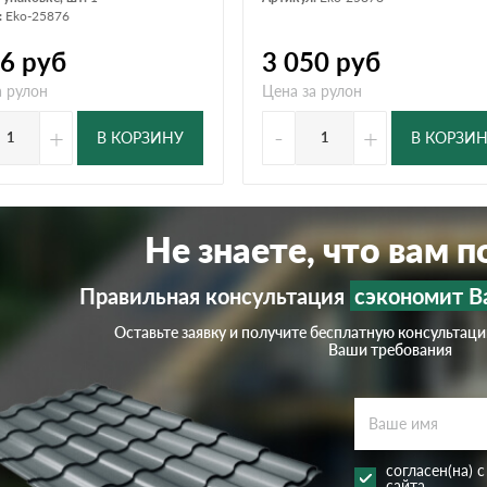
:
Eko-25876
76
руб
3 050
руб
а рулон
Цена за рулон
+
-
+
В КОРЗИНУ
В КОРЗИ
Не знаете, что вам 
Правильная консультация
сэкономит В
Оставьте заявку и получите бесплатную консультац
Ваши требования
согласен(на) 
сайта