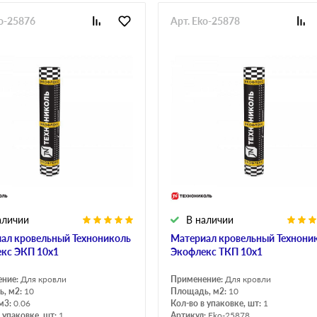
ko-25876
Арт. Eko-25878
аличии
В наличии
ал кровельный Технониколь
Материал кровельный Технони
кс ЭКП 10х1
Экофлекс ТКП 10х1
ение:
Для кровли
Применение:
Для кровли
, м2:
10
Площадь, м2:
10
м3:
0.06
Кол-во в упаковке, шт:
1
 упаковке, шт:
1
Артикул:
Eko-25878