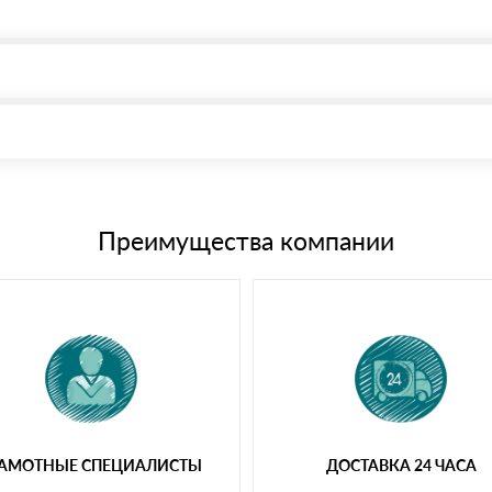
, возможна через системы электронных платежей.
иема материала после проверки качества и количества заказанного
15 и не более 19 символов
е номенклатуру товара, количество. После оплаты осуществляется 
щим банковским картам
Преимущества компании
РАМОТНЫЕ СПЕЦИАЛИСТЫ
ДОСТАВКА 24 ЧАСА