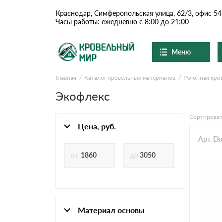
Краснодар, Симферопольская улица, 62/3, офис 54
Часы работы: ежедневно с 8:00 до 21:00
Меню
Главная
Каталог кровельных материалов
Рулонная кро
Ондулин и шифер
О компании
Доставка и оплата
Экофлекс
Вопросы-ответы
Цементно-песчаная чер
Акции
Сортироват
Контакты
Цена, руб.
Сланцевая кровля
Арт. E
Доборные элементы
Ондулин
Материал основы