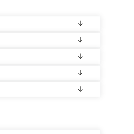
ленный товар был ненадлежащего качества,
ортную накладную.
редает заявку нашему логисту для оценки
 8:00-21:00.