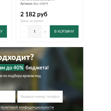
Артикул:
Eko-25879
2 182
руб
Цена за рулон
-
+
НУ
В КОРЗИНУ
подходит?
ам до 40%
бюджета!
ию по подбору кровли под
с
политикой конфиденциальности