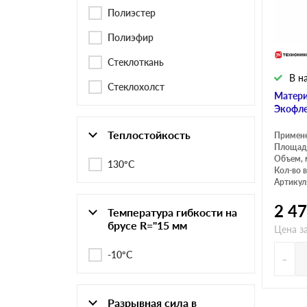
Черепица Он
Полиэстер
Полиэфир
Шифер
Стеклоткань
В н
Стеклохолст
Шифер плос
Матери
Экофле
Теплостойкость
Примен
Шифер 7-вол
Площадь
Объем, 
130°С
Кол-во в
Артикул
2 4
Температура гибкости на
брусе R="15 мм
Цена з
-10°С
-
Разрывная сила в