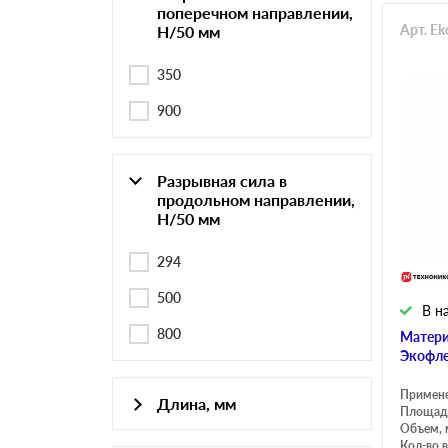
поперечном направлении,
Арт. E
Н/50 мм
350
900
Разрывная сила в
продольном направлении,
Н/50 мм
294
500
В н
800
Матери
Экофле
Примен
Длина, мм
Площадь
Объем, 
10000
Кол-во в