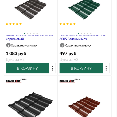
Металлочерепица Grand Line
Металлочерепица Grand Line
Kvinta Uno 0,5 Velur RR 32 Темно-
Kvinta Uno 0,45 Полиэстер RAL
коричневый
6005 Зеленый мох
Характеристики
Характеристики
1 083
руб
497
руб
Цена за м2
Цена за м2
В КОРЗИНУ
В КОРЗИНУ
В наличии
В наличии