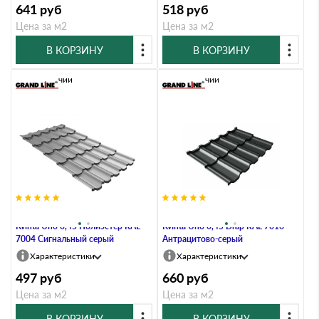
641
руб
518
руб
Цена за м2
Цена за м2
В КОРЗИНУ
В КОРЗИНУ
В наличии
В наличии
Металлочерепица Grand Line
Металлочерепица Grand Line
Kvinta Uno 0,45 Полиэстер RAL
Kvinta Uno 0,45 Drap RAL 7016
7004 Сигнальный серый
Антрацитово-серый
Характеристики
Характеристики
497
руб
660
руб
Цена за м2
Цена за м2
В КОРЗИНУ
В КОРЗИНУ