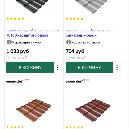
Металлочерепица Grand Line
Металлочерепица Grand Line
Kvinta Uno 0,5 Rooftop Matte RAL
Kvinta Uno 0,5 Satin RAL 7004
7016 Антрацитово-серый
Сигнальный серый
Характеристики
Характеристики
1 033
руб
704
руб
Цена за м2
Цена за м2
В КОРЗИНУ
В КОРЗИНУ
В наличии
В наличии