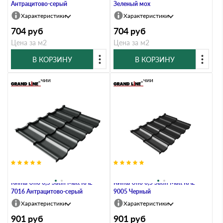
Антрацитово-серый
Зеленый мох
Характеристики
Характеристики
704
руб
704
руб
Цена за м2
Цена за м2
В КОРЗИНУ
В КОРЗИНУ
В наличии
В наличии
Металлочерепица Grand Line
Металлочерепица Grand Line
Kvinta Uno 0,5 Satin Мatt RAL
Kvinta Uno 0,5 Satin Мatt RAL
7016 Антрацитово-серый
9005 Черный
Характеристики
Характеристики
901
руб
901
руб