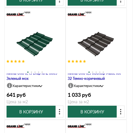
В наличии
В наличии
Металлочерепица Grand Line
Металлочерепица Grand Line
Kvinta Uno 0,45 Drap RAL 6005
Kvinta Uno 0,5 Rooftop Matte RR
Зеленый мох
32 Темно-коричневый
Характеристики
Характеристики
641
руб
1 033
руб
Цена за м2
Цена за м2
В КОРЗИНУ
В КОРЗИНУ
В наличии
В наличии