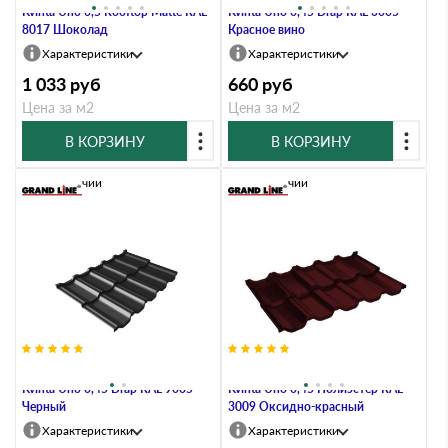
Kvinta Uno 0,5 Rooftop Matte RAL
Kvinta Uno 0,45 Drap RAL 3005
8017 Шоколад
Красное вино
Характеристики
Характеристики
1 033
руб
660
руб
Цена за м2
Цена за м2
В КОРЗИНУ
В КОРЗИНУ
В наличии
В наличии
Металлочерепица Grand Line
Металлочерепица Grand Line
Kvinta Uno 0,45 Drap RAL 9005
Kvinta Uno 0,45 Полиэстер RAL
Черный
3009 Оксидно-красный
Характеристики
Характеристики