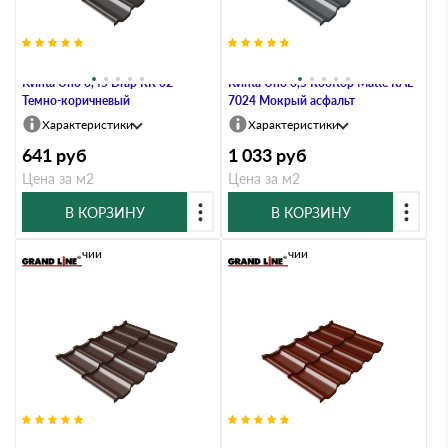
Металлочерепица Grand Line
Металлочерепица Grand Line
Kvinta Uno 0,45 Drap RR 32
Kvinta Uno 0,5 Rooftop Matte RAL
Темно-коричневый
7024 Мокрый асфальт
Характеристики
Характеристики
641
руб
1 033
руб
Цена за м2
Цена за м2
В КОРЗИНУ
В КОРЗИНУ
В наличии
В наличии
Металлочерепица Grand Line
Металлочерепица Grand Line