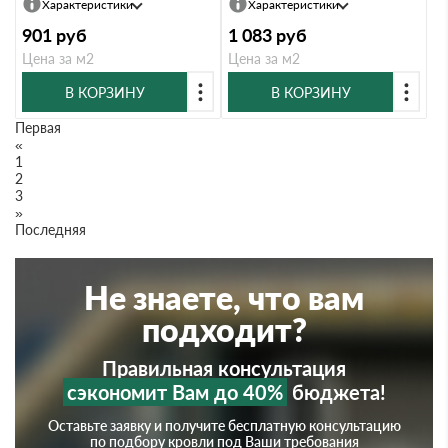
Характеристики
Характеристики
901
руб
1 083
руб
Цена за м2
Цена за м2
В КОРЗИНУ
В КОРЗИНУ
Первая
«
1
2
3
»
Последняя
Не знаете, что вам
подходит?
Правильная консультация
сэкономит Вам до 40%
бюджета!
Оставьте заявку и получите бесплатную консультацию
по подбору кровли под Ваши требования