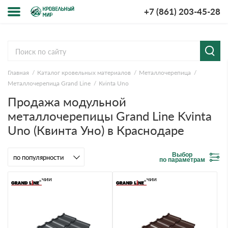
+7 (861) 203-45-28
Меню
О компании
Главная
Каталог кровельных материалов
Металлочерепица
Доставка и оплата
Металлочерепица Grand Line
Kvinta Uno
Продажа модульной
Вопросы-ответы
металлочерепицы Grand Line Kvinta
Uno (Квинта Уно) в Краснодаре
Акции
Контакты
Выбор
по параметрам
В наличии
В наличии