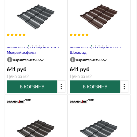
Металлочерепица Grand Line
Металлочерепица Grand Line
Kvinta Uno 0,45 Drap RAL 7024
Kvinta Uno 0,45 Drap RAL 8017
Мокрый асфальт
Шоколад
Характеристики
Характеристики
641
руб
641
руб
Цена за м2
Цена за м2
В КОРЗИНУ
В КОРЗИНУ
В наличии
В наличии