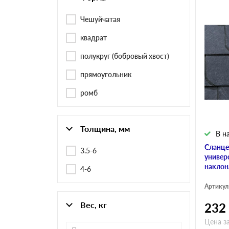
Чешуйчатая
квадрат
полукруг (бобровый хвост)
прямоугольник
ромб
Толщина, мм
В н
Сланце
3.5-6
универ
наклона
4-6
Артикул
Вес, кг
232
Цена з