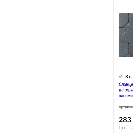
В н
Сланце
декора
восьми
Артикул
283
Цена з