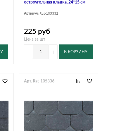
остроугольная кладка, 24*15 см
Артикул:
Rat-105332
225
руб
Цена за шт
-
+
НУ
В КОРЗИНУ
Арт. Rat-105336