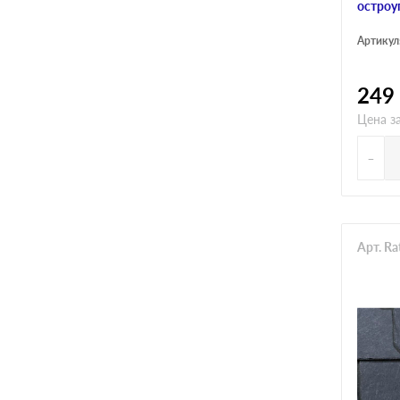
остроу
Артикул
249
Цена з
-
Арт. R