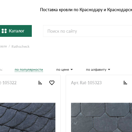
Поставка кровли по Краснодару и Краснодарс
Каталог
овля
Rathscheck
Металлочерепица
Гибка
Натуральная керамическая
епица
Фибро
черепица
по популярности
по цене
по алфавиту
ь:
Профнастил и штакетник
Водос
at-105322
Арт. Rat-105323
Комплектующие