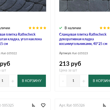
дулин
Ондулин Смарт
аличии
В наличии
кий
Шифер для грядок
вая плитка Rathscheck
Сланцевая плитка Rathscheck
атая кладка, угол наклона
декоративная кладка
15 см
восьмиугольниками, 40*25 см
новой
:
Rat-105322
Артикул:
Rat-105323
руб
213
руб
а шт
Цена за шт
+
-
+
В КОРЗИНУ
В КОРЗИ
at-105325
Арт. Rat-105326