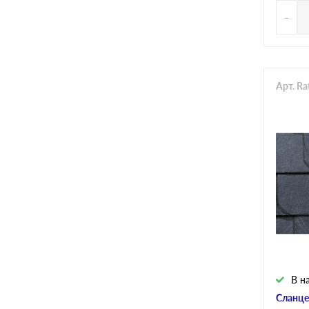
-
Арт. R
В н
Сланце