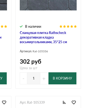
В наличии
Сланцевая плитка Rathscheck
м
декоративная кладка
восьмиугольниками, 35*25 см
Артикул:
Rat-105336
302
руб
Цена за шт
-
+
НУ
В КОРЗИНУ
Арт. Rat-105339