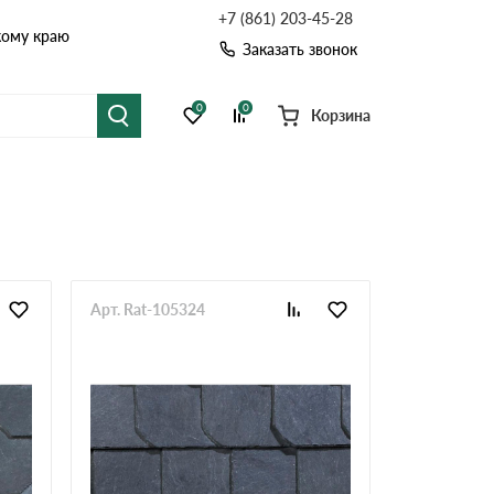
+7 (861) 203-45-28
кому краю
Заказать звонок
0
0
Корзина
я черепица
Рулонная кровля
цементная черепица
Фальцевая кровля
точные системы
Софиты
Арт. Rat-105324
Комплектующие д