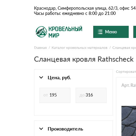
Краснодар, Симферопольская улица, 62/3, офис 54
Часы работы: ежедневно с 8:00 до 21:00
Меню
Главная
Каталог кровельных материалов
Сланцевая кр
Ондулин и шифер
О компании
Доставка и оплата
Сланцевая кровля Rathscheck
Вопросы-ответы
Цементно-песчаная чер
Акции
Сортироват
Контакты
Цена, руб.
Сланцевая кровля
Арт. R
Доборные элементы
Ондулин
Производитель