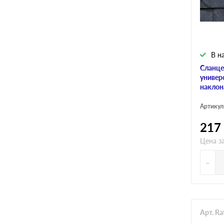
В н
Сланце
универ
наклона
Артикул
217
Цена з
-
Арт. R