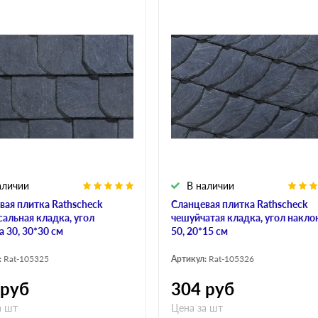
аличии
В наличии
вая плитка Rathscheck
Сланцевая плитка Rathscheck
сальная кладка, угол
чешуйчатая кладка, угол накло
 30, 30*30 см
50, 20*15 см
:
Rat-105325
Артикул:
Rat-105326
руб
304
руб
а шт
Цена за шт