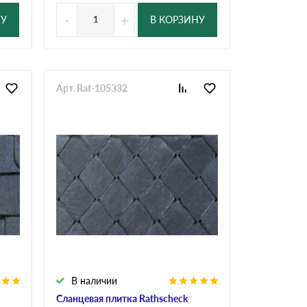
-
+
НУ
В КОРЗИНУ
Арт. Rat-105332
В наличии
Сланцевая плитка Rathscheck