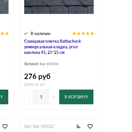
Ондутисс
Ондулина
В наличии
Шифер волновой
Шифер 8-волново
Сланцевая плитка Rathscheck
универсальная кладка, угол
наклона 45, 25*25 см
Артикул:
Rat-105324
276
руб
Цена за шт
-
+
НУ
В КОРЗИНУ
Арт. Rat-105327