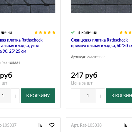
аличии
В наличии
вая плитка Rathscheck
Сланцевая плитка Rathscheck
сальная кладка, угол
прямоугольная кладка, 60*30 с
 90, 25*25 см
Артикул:
Rat-105335
:
Rat-105334
руб
247
руб
а шт
Цена за шт
+
-
+
В КОРЗИНУ
В КОРЗИ
at-105337
Арт. Rat-105338