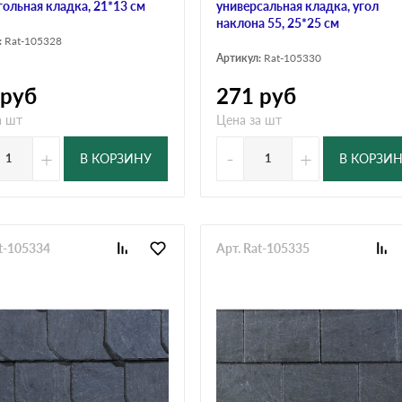
гольная кладка, 21*13 см
универсальная кладка, угол
наклона 55, 25*25 см
:
Rat-105328
Артикул:
Rat-105330
руб
271
руб
а шт
Цена за шт
+
-
+
В КОРЗИНУ
В КОРЗИ
at-105334
Арт. Rat-105335