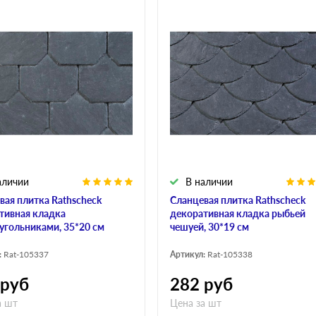
аличии
В наличии
вая плитка Rathscheck
Сланцевая плитка Rathscheck
тивная кладка
декоративная кладка рыбьей
угольниками, 35*20 см
чешуей, 30*19 см
:
Rat-105337
Артикул:
Rat-105338
руб
282
руб
а шт
Цена за шт