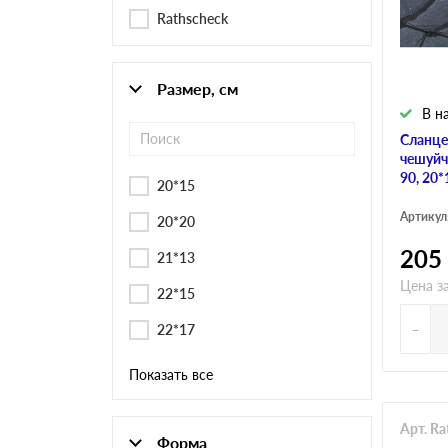
Черепица Он
Rathscheck
Шифер
Размер, см
В н
Шифер плос
Сланце
чешуйч
90, 20*
20*15
Шифер 7-вол
Артикул
20*20
205
21*13
Цена з
22*15
-
22*17
Показать все
Арт. R
Форма