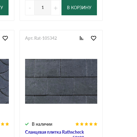
-
+
НУ
В КОРЗИНУ
Арт. Rat-105342
В наличии
Сланцевая плитка Rathscheck