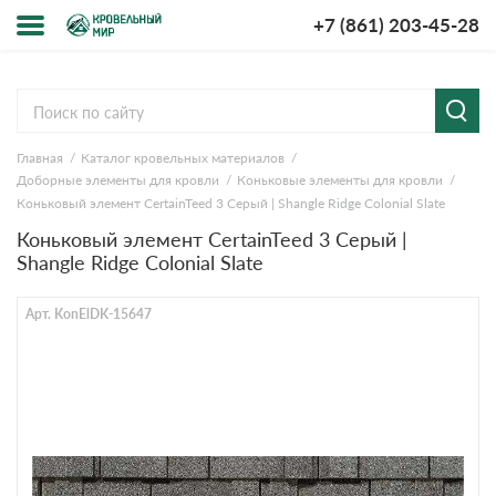
+7 (861) 203-45-28
Меню
О компании
Главная
Каталог кровельных материалов
Доставка и оплата
Доборные элементы для кровли
Коньковые элементы для кровли
Коньковый элемент CertainTeed 3 Серый | Shangle Ridge Colonial Slate
Вопросы-ответы
Коньковый элемент CertainTeed 3 Серый |
Shangle Ridge Colonial Slate
Акции
Арт. KonElDK-15647
Контакты