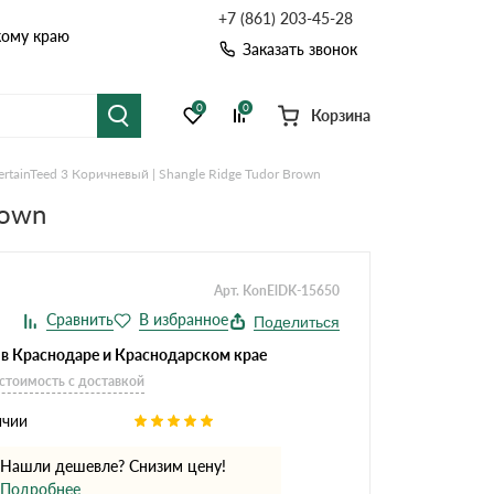
+7 (861) 203-45-28
кому краю
Заказать звонок
0
0
Корзина
tainTeed 3 Коричневый | Shangle Ridge Tudor Brown
я черепица
Рулонная кровля
rown
цементная черепица
Фальцевая кровля
Арт. KonElDK-15650
точные системы
Софиты
Поделиться
 в Краснодаре и Краснодарском крае
 стоимость с доставкой
ичии
Нашли дешевле? Снизим цену!
Комплектующие д
Подробнее