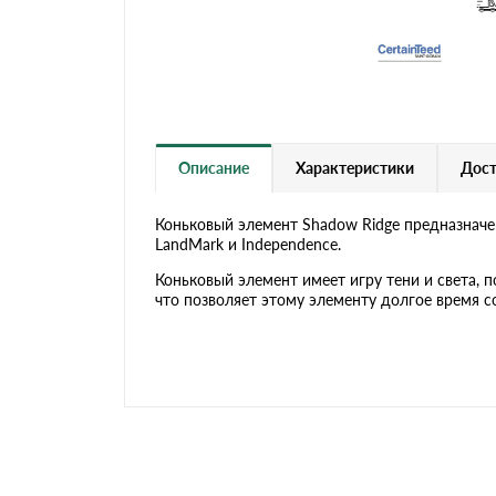
Черепица Он
Шифер
Шифер плос
Описание
Характеристики
Дост
Коньковый элемент Shadow Ridge предназначен
Шифер 7-вол
LandMark и Independence.
Коньковый элемент имеет игру тени и света, 
что позволяет этому элементу долгое время со