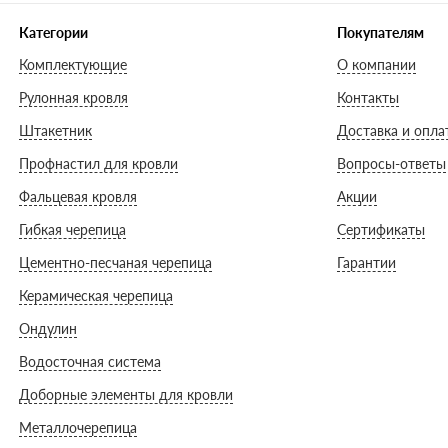
Категории
Покупателям
Комплектующие
О компании
Рулонная кровля
Контакты
Штакетник
Доставка и опла
Профнастил для кровли
Вопросы-ответы
Фальцевая кровля
Акции
Гибкая черепица
Сертификаты
Цементно-песчаная черепица
Гарантии
Керамическая черепица
Ондулин
Водосточная система
Доборные элементы для кровли
Металлочерепица