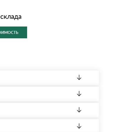
 склада
ТОИМОСТЬ
ленный товар был ненадлежащего качества,
ортную накладную.
редает заявку нашему логисту для оценки