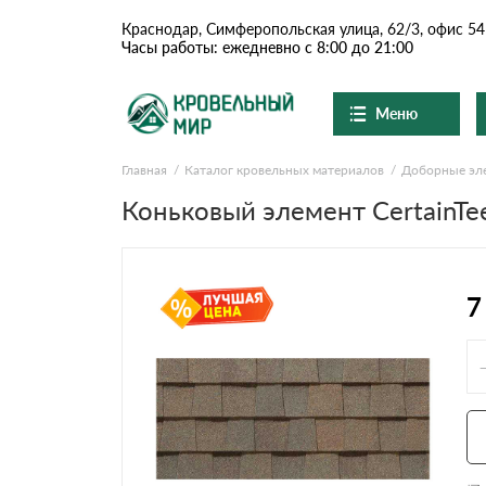
Краснодар, Симферопольская улица, 62/3, офис 54
Часы работы: ежедневно с 8:00 до 21:00
Меню
Главная
Каталог кровельных материалов
Доборные эл
Ондулин и шифер
О компании
Доставка и оплата
Коньковый элемент CertainTee
Вопросы-ответы
Цементно-песчаная чер
Акции
Контакты
Сланцевая кровля
7
Доборные элементы
Ондулин