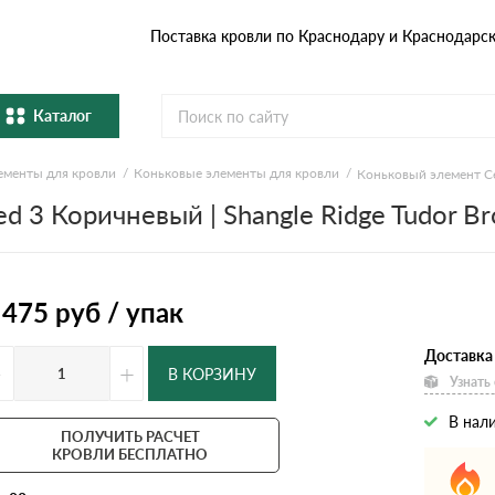
Поставка кровли по Краснодару и Краснодарс
Каталог
ементы для кровли
Коньковые элементы для кровли
Коньковый элемент Cer
Металлочерепица
Гибка
d 3 Коричневый | Shangle Ridge Tudor B
Натуральная керамическая
епица
Фибро
черепица
Профнастил и штакетник
Водос
 475
руб / упак
Доставка
Комплектующие
-
+
В КОРЗИНУ
Узнать
В нал
ПОЛУЧИТЬ РАСЧЕТ
КРОВЛИ БЕСПЛАТНО