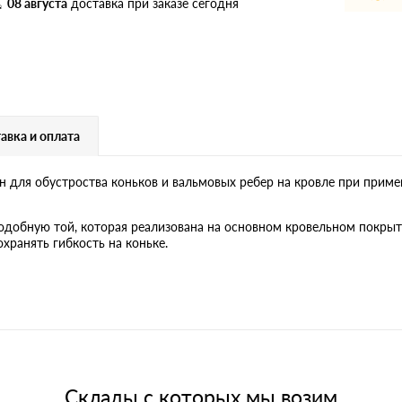
дулин
Ондулин Смарт
08 августа
доставка при заказе сегодня
кий
Шифер для грядок
авка и оплата
 для обустроства коньков и вальмовых ребер на кровле при примен
новой
подобную той, которая реализована на основном кровельном покры
хранять гибкость на коньке.
Склады с которых мы возим