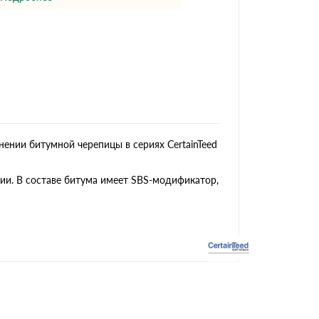
Ондутисс
Ондулина
Шифер волновой
Шифер 8-волново
ении битумной черепицы в сериях CertainTeed
тии. В составе битума имеет SBS-модификатор,