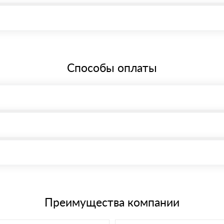
 Краснодар, Симферопольская улица, 62/3, офис 54 Режим работы: с
бщей системе налогообложения.
Способы оплаты
, возможна через системы электронных платежей.
иема материала после проверки качества и количества заказанного
15 и не более 19 символов
е номенклатуру товара, количество. После оплаты осуществляется 
щим банковским картам
Преимущества компании