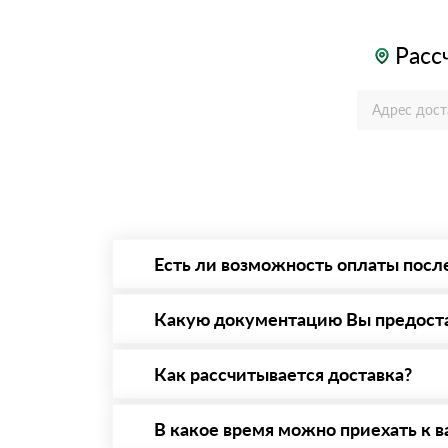
Расс
Есть ли возможность оплаты посл
Да. Самый распространенный способ оплаты 
то Вы вправе от него отказаться.
Какую документацию Вы предост
С каждой товарной позицией мы предоставл
Как рассчитывается доставка?
После оформления заявки с Вами свяжется п
стоимости и сроков доставки, которые впос
В какое время можно приехать к в