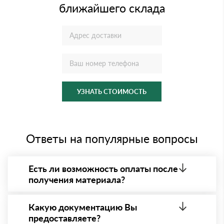
ближайшего склада
УЗНАТЬ СТОИМОСТЬ
Ответы на популярные вопросы
Есть ли возможность оплаты после
получения материала?
Да. Самый распространенный способ оплаты у нас
- оплата по факту получения товара. При этом,
Какую документацию Вы
если доставленный товар был ненадлежащего
предоставляете?
качества, то Вы вправе от него отказаться.