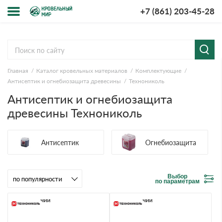
+7 (861) 203-45-28
Меню
О компании
Главная
Каталог кровельных материалов
Комплектующие
Доставка и оплата
Антисептик и огнебиозащита древесины
Технониколь
Антисептик и огнебиозащита
Вопросы-ответы
древесины Технониколь
Акции
Антисептик
Огнебиозащита
Контакты
Выбор
по параметрам
В наличии
В наличии