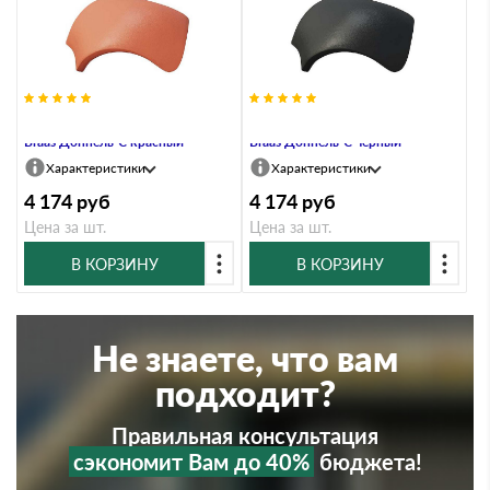
Вальмовая черепица с зажимами
Вальмовая черепица с зажимами
Braas Доппель-С красный
Braas Доппель-С черный
Характеристики
Характеристики
4 174
руб
4 174
руб
Цена за шт.
Цена за шт.
В КОРЗИНУ
В КОРЗИНУ
Не знаете, что вам
подходит?
Правильная консультация
сэкономит Вам до 40%
бюджета!