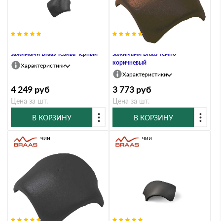
Вальмовая черепица с 3
Вальмовая черепица с 3
зажимами Braas Тевива черный
зажимами Braas темно-
коричневый
Характеристики
Характеристики
4 249
руб
3 773
руб
Цена за шт.
Цена за шт.
В КОРЗИНУ
В КОРЗИНУ
В наличии
В наличии