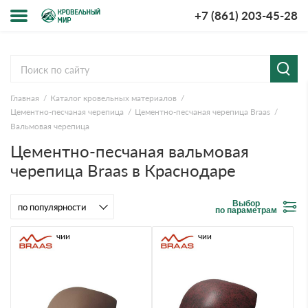
+7 (861) 203-45-28
Меню
О компании
Главная
Каталог кровельных материалов
Доставка и оплата
Цементно-песчаная черепица
Цементно-песчаная черепица Braas
Вальмовая черепица
Вопросы-ответы
Цементно-песчаная вальмовая
черепица Braas в Краснодаре
Акции
Выбор
Контакты
по параметрам
В наличии
В наличии