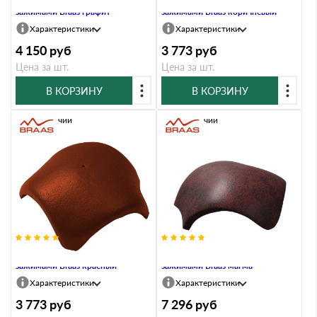
зажимами Braas графит
зажимами Braas коричневый
Характеристики
Характеристики
4 150
руб
3 773
руб
Цена за шт.
Цена за шт.
В КОРЗИНУ
В КОРЗИНУ
В наличии
В наличии
Вальмовая черепица с 3
Вальмовая черепица с 3
зажимами Braas красный
зажимами Braas магма
Характеристики
Характеристики
3 773
руб
7 296
руб