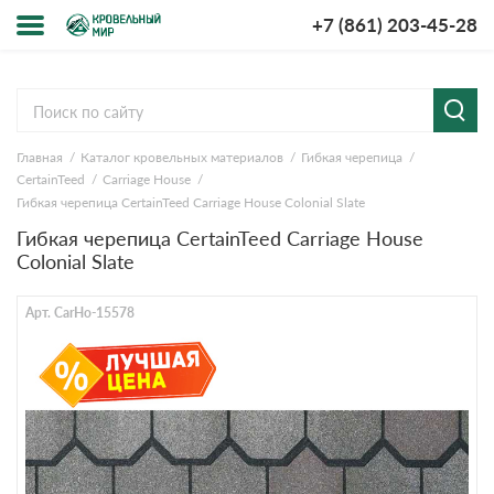
+7 (861) 203-45-28
Меню
О компании
Главная
Каталог кровельных материалов
Гибкая черепица
Доставка и оплата
CertainTeed
Carriage House
Гибкая черепица CertainTeed Carriage House Colonial Slate
Вопросы-ответы
Гибкая черепица CertainTeed Carriage House
Colonial Slate
Акции
Арт. CarHo-15578
Контакты