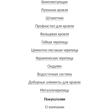
Комплектующие
Рулонная кровля
Штакетник
Профнастил для кровли
Фальцевая кровля
Гибкая черепица
Цементно-песчаная черепица
Керамическая черепица
Ондулин
Водосточная система
Доборные элементы для кровли
Металлочерепица
Покупателям
О компании