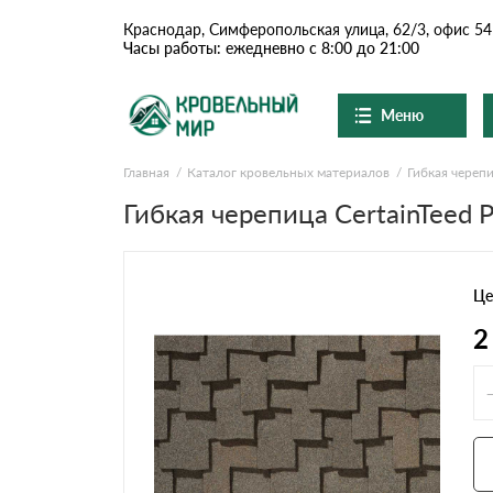
Краснодар, Симферопольская улица, 62/3, офис 54
Часы работы: ежедневно с 8:00 до 21:00
Меню
Главная
Каталог кровельных материалов
Гибкая череп
Ондулин и шифер
О компании
Доставка и оплата
Гибкая черепица CertainTeed Pr
Вопросы-ответы
Цементно-песчаная чер
Акции
Контакты
Це
Сланцевая кровля
2
Доборные элементы
Ондулин