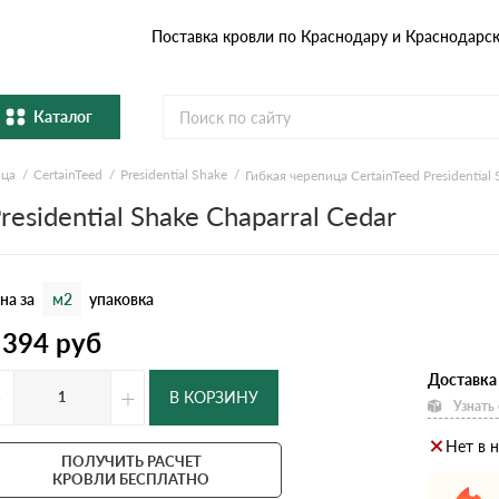
Поставка кровли по Краснодару и Краснодарс
Каталог
ица
CertainTeed
Presidential Shake
Гибкая черепица CertainTeed Presidential 
Металлочерепица
Гибка
esidential Shake Chaparral Cedar
Натуральная керамическая
епица
Фибро
черепица
на за
м2
упаковка
Профнастил и штакетник
Водос
 394
руб
Комплектующие
Доставка
-
+
В КОРЗИНУ
Узнать
Нет в 
ПОЛУЧИТЬ РАСЧЕТ
КРОВЛИ БЕСПЛАТНО