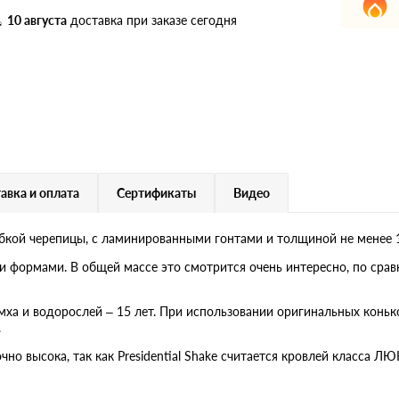
дулин
Ондулин Смарт
10 августа
доставка при заказе сегодня
кий
Шифер для грядок
новой
авка и оплата
Сертификаты
Видео
я гибкой черепицы, с ламинированными гонтами и толщиной не менее 
и формами. В общей массе это смотрится очень интересно, по ср
мха и водорослей – 15 лет. При использовании оригинальных конько
.
о высока, так как Presidential Shake считается кровлей класса Л