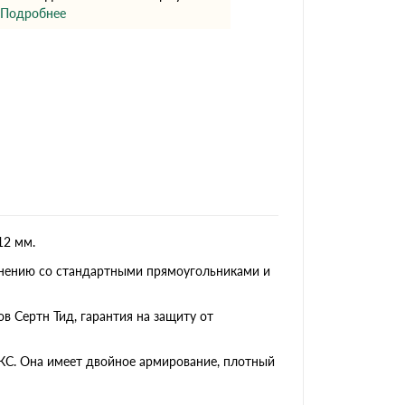
Ондутисс
Ондулина
Подробнее
Шифер волновой
Шифер 8-волново
12 мм.
авнению со стандартными прямоугольниками и
в Сертн Тид, гарантия на защиту от
ЮКС. Она имеет двойное армирование, плотный