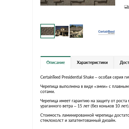
Черепица Он
Шифер
Шифер плос
Шифер 7-вол
Описание
Характеристики
Дост
CertainTeed Presidential Shake – особая сери
Черепица выполнена в виде «змеи» с плавным
сотами.
Черепица имеет гарантию на защиту от роста 
ураганного ветра – 15 лет (без коньков 10 лет)
Стоимость ламинированной черепицы достаточн
стеклохолст и запатентованный дизайн.