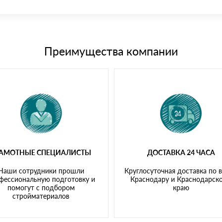
иема материала после проверки качества и количества заказанного
15 и не более 19 символов
е номенклатуру товара, количество. После оплаты осуществляется 
щим банковским картам
Преимущества компании
РАМОТНЫЕ СПЕЦИАЛИСТЫ
ДОСТАВКА 24 ЧАСА
Наши сотрудники прошли
Круглосуточная доставка по 
фессиональную подготовку и
Краснодару и Краснодарск
помогут с подбором
краю
стройматериалов