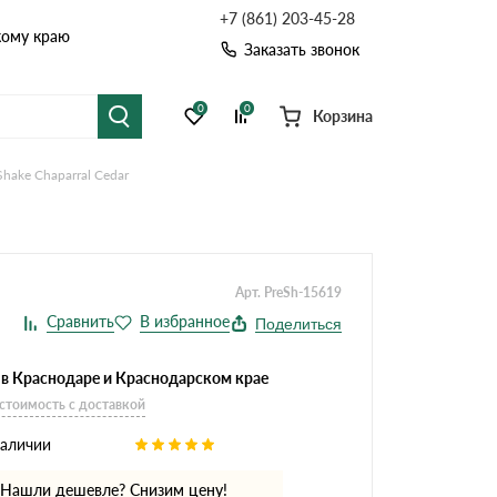
+7 (861) 203-45-28
кому краю
Заказать звонок
0
0
Корзина
Shake Chaparral Cedar
я черепица
Рулонная кровля
цементная черепица
Фальцевая кровля
Арт. PreSh-15619
точные системы
Софиты
Поделиться
 в Краснодаре и Краснодарском крае
 стоимость с доставкой
наличии
Нашли дешевле? Снизим цену!
Комплектующие д