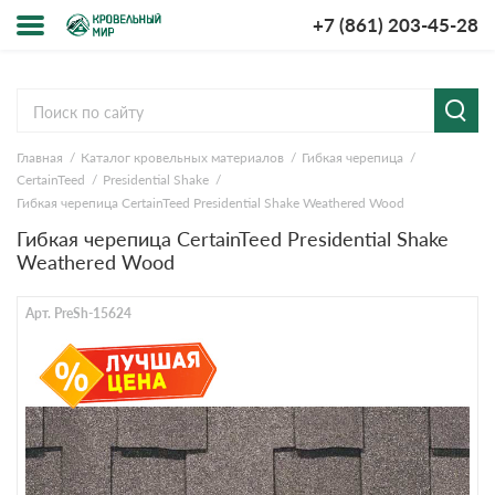
+7 (861) 203-45-28
Меню
О компании
Главная
Каталог кровельных материалов
Гибкая черепица
Доставка и оплата
CertainTeed
Presidential Shake
Гибкая черепица CertainTeed Presidential Shake Weathered Wood
Вопросы-ответы
Гибкая черепица CertainTeed Presidential Shake
Weathered Wood
Акции
Арт. PreSh-15624
Контакты