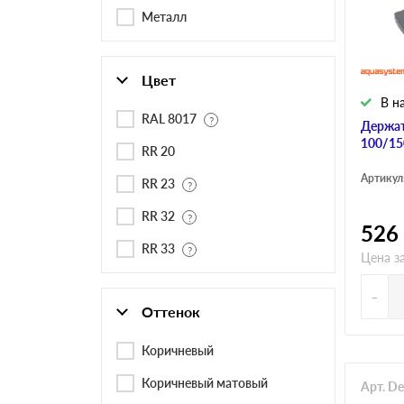
Черепица Он
Металл
Шифер
Цвет
В н
Шифер плос
RAL 8017
Держат
100/15
RR 20
Артикул
RR 23
Шифер 7-вол
RR 32
526
RR 33
Цена за
-
Оттенок
Коричневый
Коричневый матовый
Арт. D