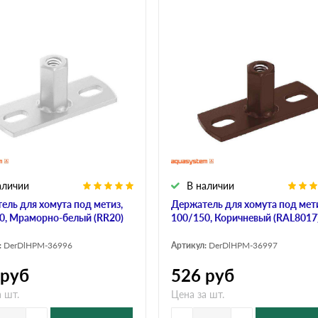
аличии
В наличии
ель для хомута под метиз,
Держатель для хомута под мети
0, Мраморно-белый (RR20)
100/150, Коричневый (RAL8017
:
DerDlHPM-36996
Артикул:
DerDlHPM-36997
руб
526
руб
 шт.
Цена за шт.