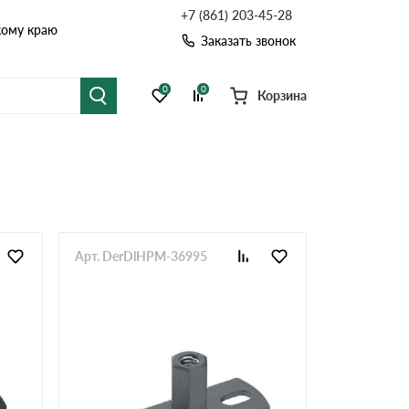
+7 (861) 203-45-28
кому краю
Заказать звонок
0
0
Корзина
я черепица
Рулонная кровля
цементная черепица
Фальцевая кровля
точные системы
Софиты
Арт. DerDlHPM-36995
Комплектующие д