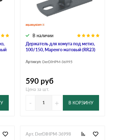
Ондутисс
Ондулина
В наличии
Шифер волновой
Шифер 8-волново
з,
Держатель для хомута под метиз,
вый
100/150, Маренго матовый (RR23)
Артикул:
DerDlHPM-36995
590
руб
Цена за шт.
-
+
НУ
В КОРЗИНУ
Арт. DerDlHPM-36998