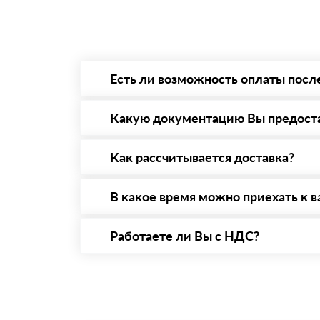
Есть ли возможность оплаты посл
Да. Самый распространенный способ оплаты 
то Вы вправе от него отказаться.
Какую документацию Вы предост
С каждой товарной позицией мы предоставл
Как рассчитывается доставка?
После оформления заявки с Вами свяжется п
стоимости и сроков доставки, которые впос
В какое время можно приехать к в
Вы можете приехать к нам в офис по адресу:
Работаете ли Вы с НДС?
Да, мы работаем с НДС 20% — то есть на о