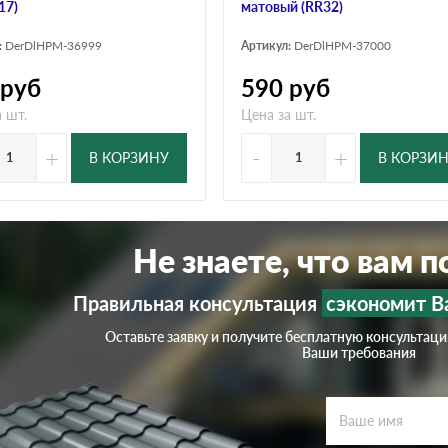
17)
матовый (RR32)
:
DerDlHPM-36999
Артикул:
DerDlHPM-37000
руб
590
руб
 шт.
Цена за шт.
+
-
+
В КОРЗИНУ
В КОРЗИ
Не знаете, что вам 
Правильная консультация
сэкономит В
Оставьте заявку и получите бесплатную консультац
Ваши требования