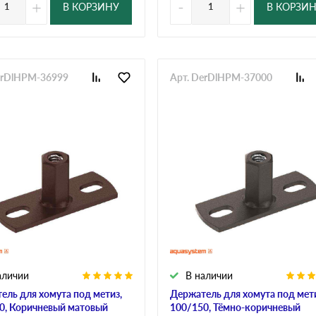
+
-
+
В КОРЗИНУ
В КОРЗИ
erDlHPM-36999
Арт. DerDlHPM-37000
аличии
В наличии
ель для хомута под метиз,
Держатель для хомута под мети
0, Коричневый матовый
100/150, Тёмно-коричневый