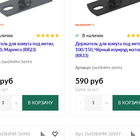
дулин
Ондулин Смарт
аличии
В наличии
кий
Шифер для грядок
ель для хомута под метиз,
Держатель для хомута под мети
0, Маренго (RR23)
100/150, Чёрный изумруд мато
(RR33)
:
DerDlHPM-36993
новой
Артикул:
DerDlHPM-36994
руб
590
руб
 шт.
Цена за шт.
+
-
+
В КОРЗИНУ
В КОРЗИ
erDlHPM-36996
Арт. DerDlHPM-36997