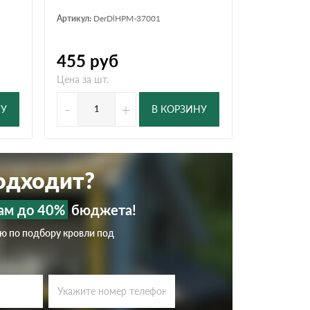
Артикул:
DerDlHPM-37001
455
руб
Цена за шт.
-
+
НУ
В КОРЗИНУ
подходит?
ам до 40%
бюджета!
ию по подбору кровли под