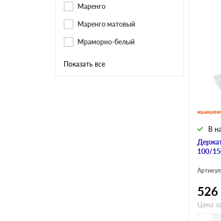
Маренго
Маренго матовый
Мраморно-белый
Показать все
В н
Держат
100/15
Артикул
526
Цена за