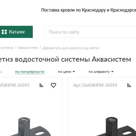
Поставка кровли по Краснодару и Краснодарс
Каталог
система
Аквасистем
Держатель для хомута под метиз
Металлочерепица
Гибка
етиз водосточной системы Аквасистем
Натуральная керамическая
епица
Фибро
черепица
по популярности
по цене
по алфавиту
ь:
Профнастил и штакетник
Водос
erDlHPM-36993
Арт. DerDlHPM-36994
Комплектующие