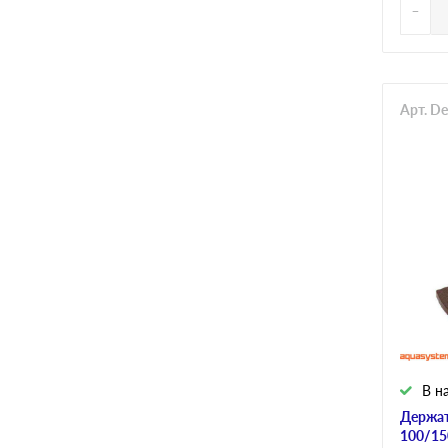
-
Арт. D
В н
Держат
100/15