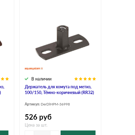
В наличии
з,
Держатель для хомута под метиз,
)
100/150, Тёмно-коричневый (RR32)
Артикул:
DerDlHPM-36998
526
руб
Цена за шт.