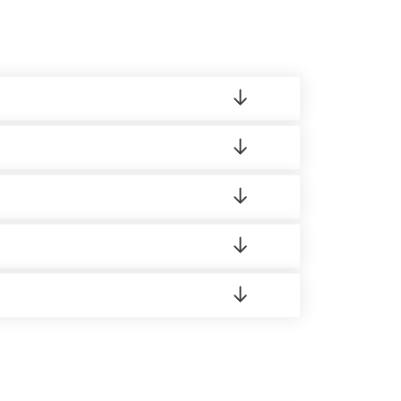
ленный товар был ненадлежащего качества,
ортную накладную.
редает заявку нашему логисту для оценки
 8:00-21:00.