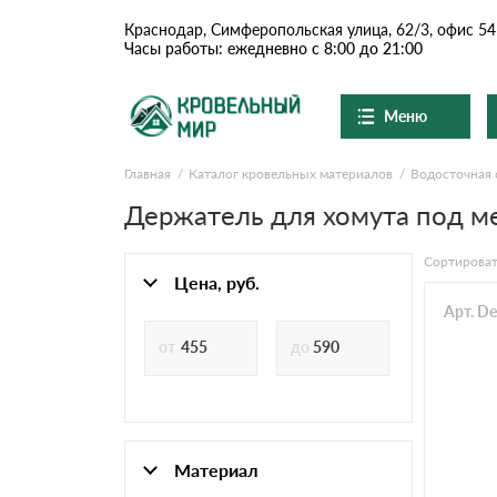
Краснодар, Симферопольская улица, 62/3, офис 54
Часы работы: ежедневно с 8:00 до 21:00
Меню
Главная
Каталог кровельных материалов
Водосточная 
Ондулин и шифер
О компании
Доставка и оплата
Держатель для хомута под м
Вопросы-ответы
Цементно-песчаная чер
Акции
Сортироват
Контакты
Цена, руб.
Сланцевая кровля
Арт. D
Доборные элементы
Ондулин
Материал