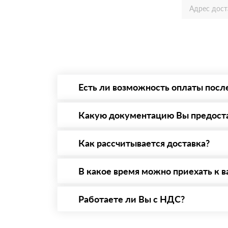
Есть ли возможность оплаты посл
Да. Самый распространенный способ оплаты 
то Вы вправе от него отказаться.
Какую документацию Вы предост
С каждой товарной позицией мы предоставл
Как рассчитывается доставка?
После оформления заявки с Вами свяжется п
стоимости и сроков доставки, которые впос
В какое время можно приехать к в
Вы можете приехать к нам в офис по адресу:
Работаете ли Вы с НДС?
Да, мы работаем с НДС 20% — то есть на о