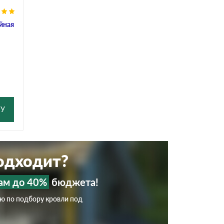
йная
НУ
подходит?
ам до 40%
бюджета!
ию по подбору кровли под