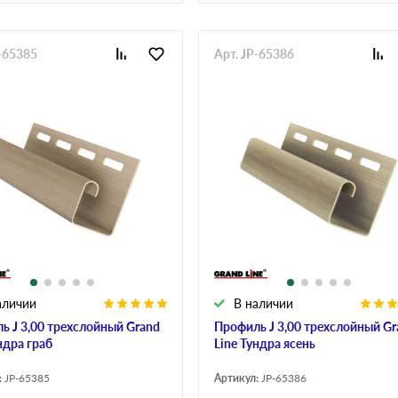
P-65385
Арт. JP-65386
аличии
В наличии
ь J 3,00 трехслойный Grand
Профиль J 3,00 трехслойный Gr
ндра граб
Line Тундра ясень
:
JP-65385
Артикул:
JP-65386