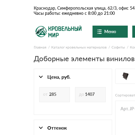
Краснодар, Симферопольская улица, 62/3, офис 54
Часы работы: ежедневно с 8:00 до 21:00
Меню
Главная
Каталог кровельных материалов
Софиты
Ко
Ондулин и шифер
О компании
Доставка и оплата
Доборные элементы виниловы
Вопросы-ответы
Цементно-песчаная чер
Акции
Контакты
Цена, руб.
Сланцевая кровля
Сортироват
Доборные элементы
Арт. J
Ондулин
Оттенок