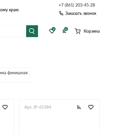
+7 (861) 203-45-28
кому краю
Заказать звонок
0
0
Корзина
я черепица
Рулонная кровля
цементная черепица
Фальцевая кровля
нка финишная
точные системы
Софиты
Арт. JP-65384
Комплектующие д