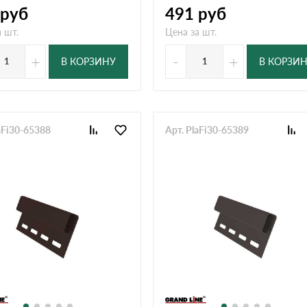
руб
491
руб
 шт.
Цена за шт.
+
-
+
В КОРЗИНУ
В КОРЗИ
aFi30-65388
Арт. PlaFi30-65389