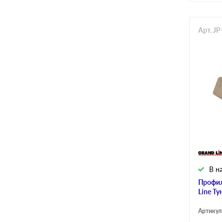
Арт. J
В н
Профил
Line Ту
Артикул