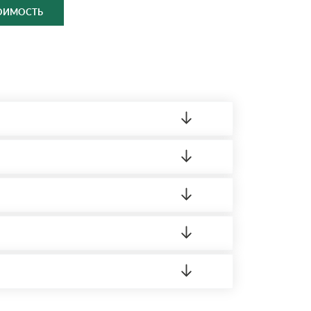
ТОИМОСТЬ
ленный товар был ненадлежащего качества,
ортную накладную.
редает заявку нашему логисту для оценки
 8:00-21:00.