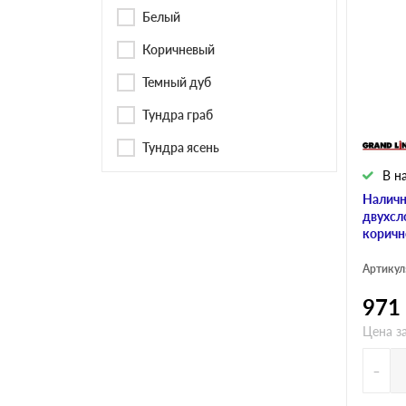
Черепица Он
Белый
Коричневый
Шифер
Темный дуб
Тундра граб
Шифер плос
Тундра ясень
В н
Шифер 7-вол
Наличн
двухсл
коричн
Артикул
971
Цена за
-