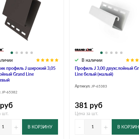
дулин
Ондулин Смарт
кий
Шифер для грядок
аличии
В наличии
новой
ик профиль J широкий 3,05
Профиль J 3,00 двухслойный G
ойный Grand Line
Line белый (малый)
евый
Артикул:
JP-65383
:
JP-65382
руб
381
руб
 шт.
Цена за шт.
+
-
+
В КОРЗИНУ
В КОРЗИ