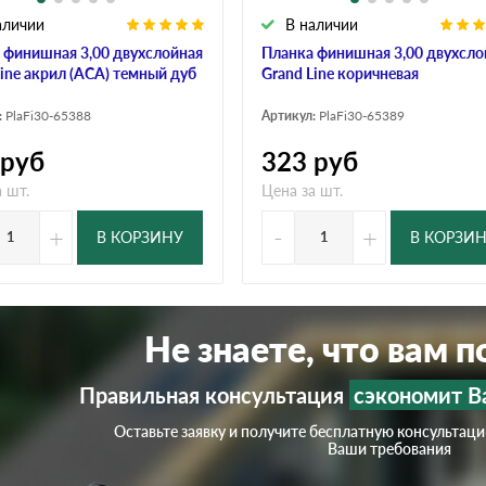
аличии
В наличии
 финишная 3,00 двухслойная
Планка финишная 3,00 двухсло
Line акрил (АСА) темный дуб
Grand Line коричневая
:
PlaFi30-65388
Артикул:
PlaFi30-65389
руб
323
руб
 шт.
Цена за шт.
+
-
+
В КОРЗИНУ
В КОРЗИ
Не знаете, что вам 
Правильная консультация
сэкономит В
Оставьте заявку и получите бесплатную консультац
Ваши требования