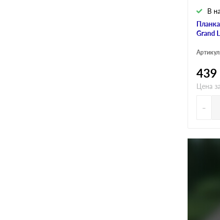
В н
Планка
Grand 
Артикул
439
Цена за
-