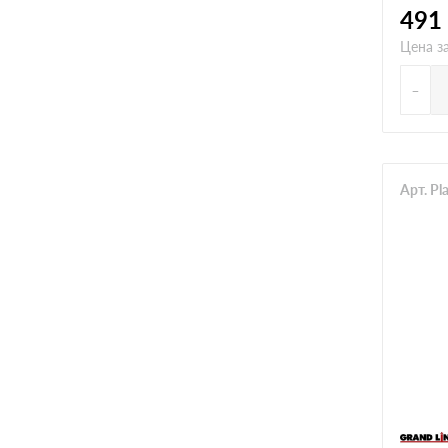
491
Цена за
-
Арт. Pl