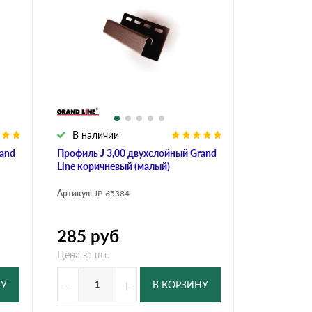
Ондутисс
Ондулина
Шифер волновой
Шифер 8-волново
В наличии
rand
Профиль J 3,00 двухслойный Grand
Line коричневый (малый)
Артикул:
JP-65384
285
руб
Цена за шт.
-
+
НУ
В КОРЗИНУ