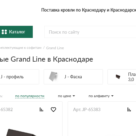
Поставка кровли по Краснодару и Краснодарс
Каталог
мплектующие к софитам
Grand Line
Металлочерепица
Гибка
е Grand Line в Краснодаре
Натуральная керамическая
епица
Фибро
черепица
Пла
J - профиль
J - Фаска
3,0
Профнастил и штакетник
Водос
по популярности
по цене
по алфавиту
ь:
Комплектующие
P-65382
Арт. JP-65383