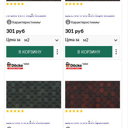
Гибкая черепица Docke EURASIA
Гибкая черепица Docke EURASIA
ЛАБИРИНТ Коричневый
ШЕСТИГРАННИК Коричневый
Характеристики
Характеристики
301
руб
301
руб
Цена за
Цена за
м2
м2
В КОРЗИНУ
В КОРЗИНУ
В наличии
В наличии
Гибкая черепица Docke EURASIA
Гибкая черепица Docke EURASIA
ШЕСТИГРАННИК Зелёный
ШЕСТИГРАННИК Красный