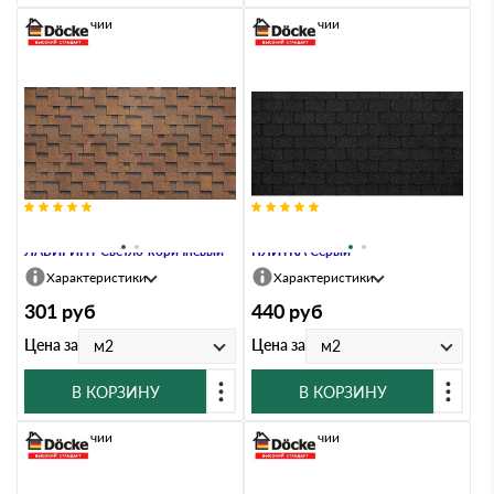
В наличии
В наличии
Гибкая черепица Docke EURASIA
Гибкая черепица Docke EURASIA
ЛАБИРИНТ Светло-коричневый
ПЛИТКА Серый
Характеристики
Характеристики
301
руб
440
руб
Цена за
Цена за
м2
м2
В КОРЗИНУ
В КОРЗИНУ
В наличии
В наличии