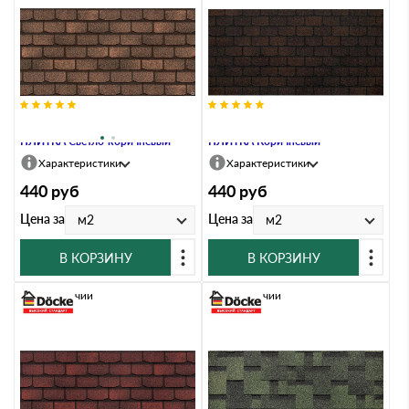
Гибкая черепица Docke EURASIA
Гибкая черепица Docke EURASIA
ПЛИТКА Светло-коричневый
ПЛИТКА Коричневый
Характеристики
Характеристики
440
руб
440
руб
Цена за
Цена за
м2
м2
В КОРЗИНУ
В КОРЗИНУ
В наличии
В наличии