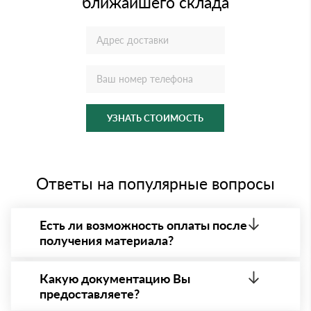
ближайшего склада
УЗНАТЬ СТОИМОСТЬ
Ответы на популярные вопросы
Есть ли возможность оплаты после
получения материала?
Да. Самый распространенный способ оплаты у нас
- оплата по факту получения товара. При этом,
Какую документацию Вы
если доставленный товар был ненадлежащего
предоставляете?
качества, то Вы вправе от него отказаться.