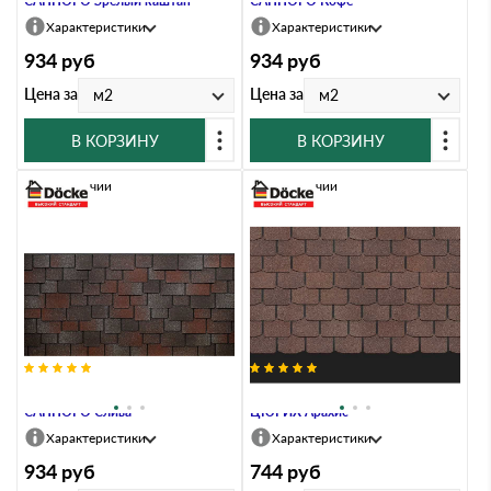
САППОРО Зрелый каштан
САППОРО Кофе
Характеристики
Характеристики
934
руб
934
руб
Цена за
Цена за
м2
м2
В КОРЗИНУ
В КОРЗИНУ
В наличии
В наличии
Гибкая черепица Docke PREMIUM
Гибкая черепица Docke PREMIUM
САППОРО Слива
ЦЮРИХ Арахис
Характеристики
Характеристики
934
руб
744
руб