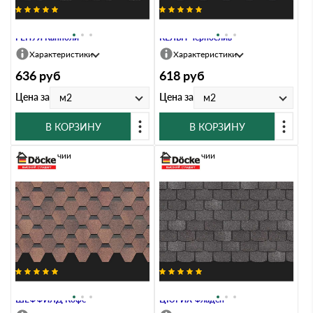
Гибкая черепица Docke PREMIUM
Гибкая черепица Docke PREMIUM
ГЕНУЯ Канноли
КЁЛЬН Чернослив
Характеристики
Характеристики
636
руб
618
руб
Цена за
Цена за
м2
м2
В КОРЗИНУ
В КОРЗИНУ
В наличии
В наличии
Гибкая черепица Docke PREMIUM
Гибкая черепица Docke PREMIUM
ШЕФФИЛД Кофе
ЦЮРИХ Фладен