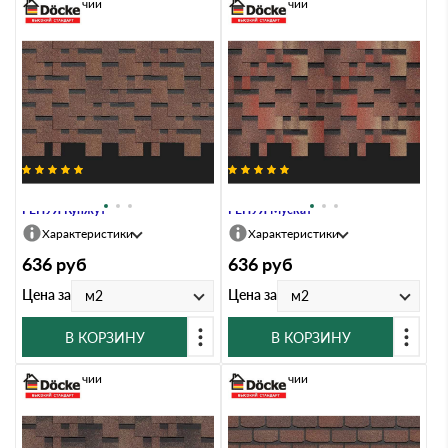
В наличии
В наличии
Гибкая черепица Docke PREMIUM
Гибкая черепица Docke PREMIUM
ГЕНУЯ Кунжут
ГЕНУЯ Мускат
Характеристики
Характеристики
636
руб
636
руб
Цена за
Цена за
м2
м2
В КОРЗИНУ
В КОРЗИНУ
В наличии
В наличии