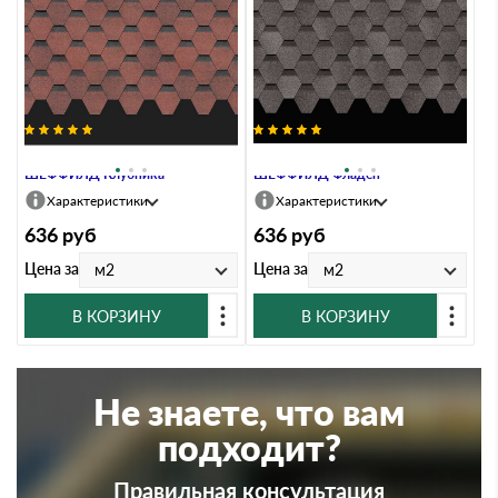
Гибкая черепица Docke PREMIUM
Гибкая черепица Docke PREMIUM
ШЕФФИЛД Клубника
ШЕФФИЛД Фладен
Характеристики
Характеристики
636
руб
636
руб
Цена за
Цена за
м2
м2
В КОРЗИНУ
В КОРЗИНУ
Не знаете, что вам
подходит?
Правильная консультация