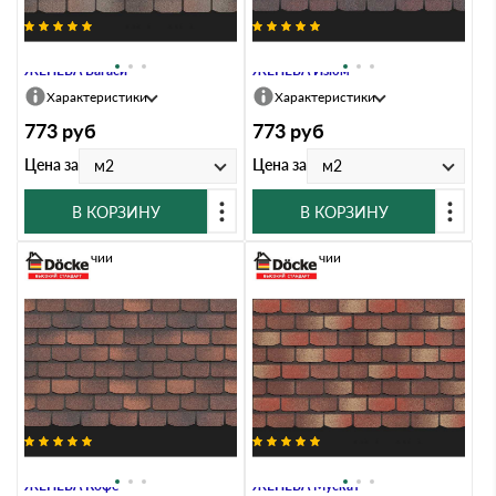
Гибкая черепица Docke PREMIUM
Гибкая черепица Docke PREMIUM
ЖЕНЕВА Вагаси
ЖЕНЕВА Изюм
Характеристики
Характеристики
773
руб
773
руб
Цена за
Цена за
м2
м2
В КОРЗИНУ
В КОРЗИНУ
В наличии
В наличии
Гибкая черепица Docke PREMIUM
Гибкая черепица Docke PREMIUM
ЖЕНЕВА Кофе
ЖЕНЕВА Мускат