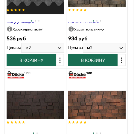
Гибкая черепица Docke PREMIUM
Гибкая черепица Docke PREMIUM
НИЦЦА Фладен
САППОРО Вагаси
Характеристики
Характеристики
536
руб
934
руб
Цена за
Цена за
м2
м2
В КОРЗИНУ
В КОРЗИНУ
В наличии
В наличии
Гибкая черепица Docke PREMIUM
Гибкая черепица Docke PREMIUM