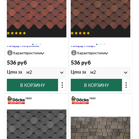
Гибкая черепица Docke PREMIUM
Гибкая черепица Docke PREMIUM
НИЦЦА Клубника
НИЦЦА Кофе
Характеристики
Характеристики
536
руб
536
руб
Цена за
Цена за
м2
м2
В КОРЗИНУ
В КОРЗИНУ
В наличии
В наличии