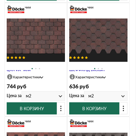
В наличии
В наличии
Гибкая черепица Docke PREMIUM
Гибкая черепица Docke PREMIUM
ЦЮРИХ Чили
ШЕФФИЛД Бисквит
Характеристики
Характеристики
744
руб
636
руб
Цена за
Цена за
м2
м2
В КОРЗИНУ
В КОРЗИНУ
В наличии
В наличии