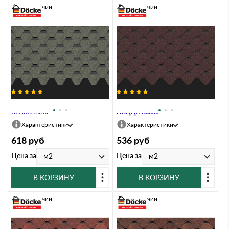
В наличии
В наличии
Гибкая черепица Docke PREMIUM
Гибкая черепица Docke PREMIUM
КЁЛЬН Мята
НИЦЦА Какао
Характеристики
Характеристики
618
руб
536
руб
Цена за
Цена за
м2
м2
В КОРЗИНУ
В КОРЗИНУ
В наличии
В наличии