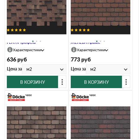
Гибкая черепица Docke PREMIUM
Гибкая черепица Docke PREMIUM
ГЕНУЯ Трюфель
ЖЕНЕВА Арахис
Характеристики
Характеристики
636
руб
773
руб
Цена за
Цена за
м2
м2
В КОРЗИНУ
В КОРЗИНУ
В наличии
В наличии