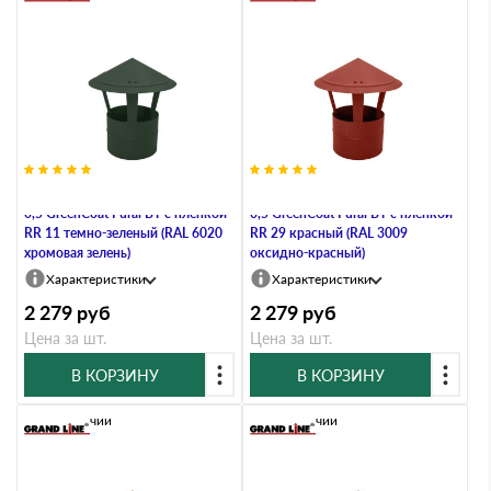
Дымник на трубу круглый d200
Дымник на трубу круглый d200
0,5 GreenСoat Pural BT с пленкой
0,5 GreenСoat Pural BT с пленкой
RR 11 темно-зеленый (RAL 6020
RR 29 красный (RAL 3009
хромовая зелень)
оксидно-красный)
Характеристики
Характеристики
2 279
руб
2 279
руб
Цена за шт.
Цена за шт.
В КОРЗИНУ
В КОРЗИНУ
В наличии
В наличии