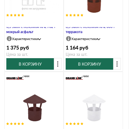
Дымник на трубу круглый d200
Дымник на трубу круглый d200
0,5 Satin с пеленкой RAL 7024
0,5 Satin с пеленкой RAL 8004
мокрый асфальт
терракота
Характеристики
Характеристики
1 375
руб
1 164
руб
Цена за шт.
Цена за шт.
В КОРЗИНУ
В КОРЗИНУ
В наличии
В наличии