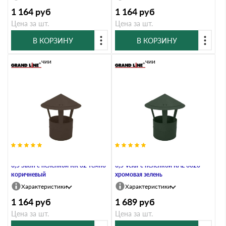
1 164
руб
1 164
руб
Цена за шт.
Цена за шт.
В КОРЗИНУ
В КОРЗИНУ
В наличии
В наличии
Дымник на трубу круглый d200
Дымник на трубу круглый d200
0,5 Satin с пеленкой RR 32 темно-
0,5 Velur с пеленкой RAL 6020
коричневый
хромовая зелень
Характеристики
Характеристики
1 164
руб
1 689
руб
Цена за шт.
Цена за шт.