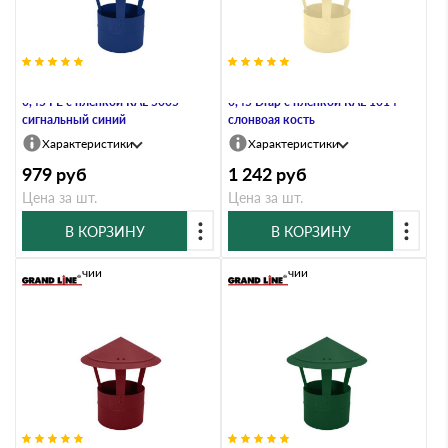
Дымник на трубу круглый d200
Дымник на трубу круглый d200
0,45 РЕ с пленкой RAL 5005
0,45 Drap с пленкой RAL 1014
сигнальный синий
слонвоая кость
Характеристики
Характеристики
979
руб
1 242
руб
Цена за шт.
Цена за шт.
В КОРЗИНУ
В КОРЗИНУ
В наличии
В наличии