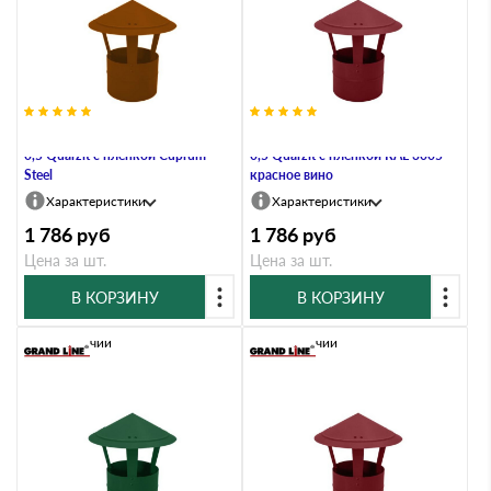
Дымник на трубу круглый d200
Дымник на трубу круглый d200
0,5 Quarzit с пленкой Cuprum
0,5 Quarzit с пленкой RAL 3005
Steel
красное вино
Характеристики
Характеристики
1 786
руб
1 786
руб
Цена за шт.
Цена за шт.
В КОРЗИНУ
В КОРЗИНУ
В наличии
В наличии