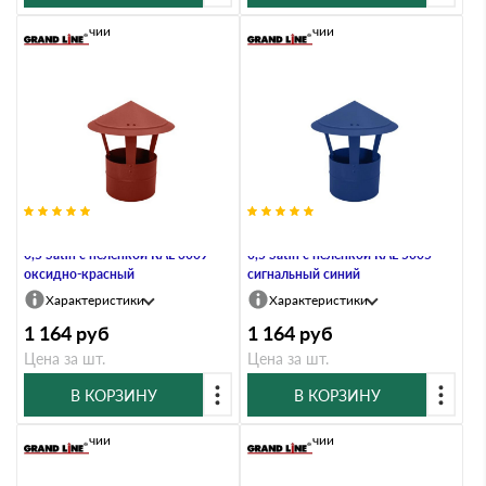
В наличии
В наличии
Дымник на трубу круглый d200
Дымник на трубу круглый d200
0,5 Satin с пеленкой RAL 3009
0,5 Satin с пеленкой RAL 5005
оксидно-красный
сигнальный синий
Характеристики
Характеристики
1 164
руб
1 164
руб
Цена за шт.
Цена за шт.
В КОРЗИНУ
В КОРЗИНУ
В наличии
В наличии