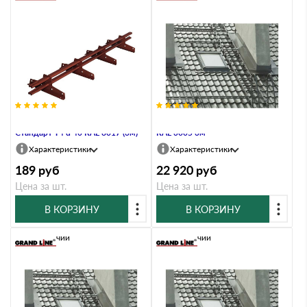
Труба для снегозадержателя
Лестница кровельная Grand Line
Стандарт Т4 d 40 RAL 8017 (3м)
RAL 3005 3м
Характеристики
Характеристики
189
руб
22 920
руб
Цена за шт.
Цена за шт.
В КОРЗИНУ
В КОРЗИНУ
В наличии
В наличии