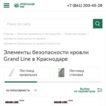
+7 (861) 203-45-28
Меню
О компании
Главная
Каталог кровельных материалов
Комплектующие
Доставка и оплата
Элементы безопасности кровли
Элементы безопасности кровли Grand Line
Вопросы-ответы
Элементы безопасности кровли
Grand Line в Краснодаре
Акции
Лестница
Лестница
Контакты
кровельная
стеновая
Выбор
по параметрам
В наличии
В наличии