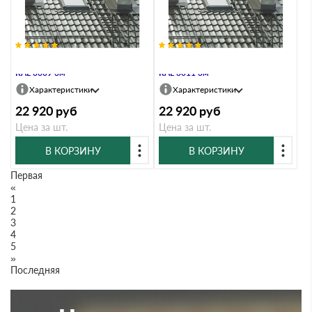
Лестница кровельная Grand Line
Лестница кровельная Grand Line
RAL 3009 3м
RAL 3011 3м
Характеристики
Характеристики
22 920
руб
22 920
руб
Цена за шт.
Цена за шт.
В КОРЗИНУ
В КОРЗИНУ
Первая
«
1
2
3
4
5
»
Последняя