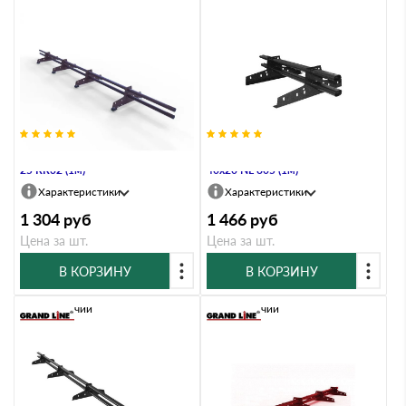
Снегозадержатель Стандарт Т4 d
Снегозадержатель Стандарт Т4 d
25 RR32 (1м)
40х20 NL 805 (1м)
Характеристики
Характеристики
1 304
руб
1 466
руб
Цена за шт.
Цена за шт.
В КОРЗИНУ
В КОРЗИНУ
В наличии
В наличии