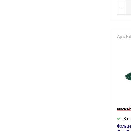
-
Арт. F
В н
Фальце