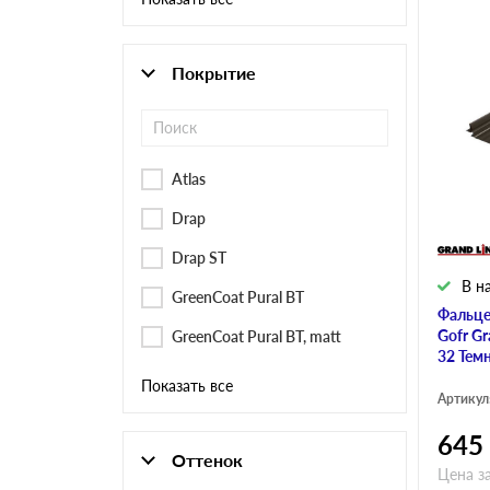
Покрытие
Atlas
Drap
Drap ST
В н
GreenCoat Pural BT
Фальце
Gofr Gr
GreenCoat Pural BT, matt
32 Тем
Показать все
Артикул
645
Оттенок
Цена з