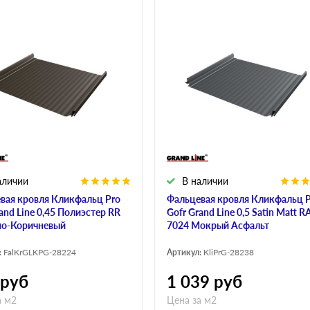
аличии
В наличии
вая кровля Кликфальц Pro
Фальцевая кровля Кликфальц 
and Line 0,45 Полиэстер RR
Gofr Grand Line 0,5 Satin Matt R
но-Коричневый
7024 Мокрый Асфальт
:
FalKrGLKPG-28224
Артикул:
KliPrG-28238
руб
1 039
руб
а м2
Цена за м2