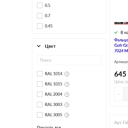
Черепица Он
0.5
0.7
Шифер
0.45
В н
Шифер плос
Фальце
Gofr Gr
Цвет
7024 М
Шифер 7-вол
Артикул
645
RAL 1014
Цена з
RAL 1015
-
RAL 2004
RAL 3003
RAL 3005
Арт. F
Показать все