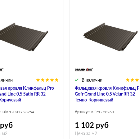
аличии
В наличии
вая кровля Кликфальц Pro
Фальцевая кровля Кликфальц 
and Line 0,5 Satin RR 32
Gofr Grand Line 0,5 Velur RR 32
Коричевый
Темно-Коричневый
:
FalKrGLKPG-28254
Артикул:
KliPrG-28260
руб
1 102
руб
а м2
Цена за м2