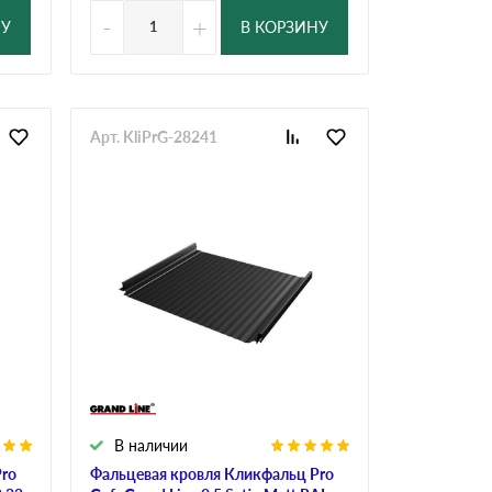
-
+
НУ
В КОРЗИНУ
Арт. KliPrG-28241
В наличии
Pro
Фальцевая кровля Кликфальц Pro