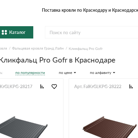
Поставка кровли по Краснодару и Краснодарс
Каталог
овля
Фальцевая кровля Гранд Лайн
Кликфальц Pro Gofr
Металлочерепица
Гибка
 Кликфальц Pro Gofr в Краснодаре
Натуральная керамическая
епица
Фибро
черепица
по популярности
по цене
по алфавиту
ь:
Профнастил и штакетник
Водос
alKrGLKPG-28217
Арт. FalKrGLKPG-28222
Комплектующие