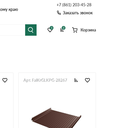
+7 (861) 203-45-28
кому краю
Заказать звонок
0
0
Корзина
я черепица
Рулонная кровля
цементная черепица
Фальцевая кровля
точные системы
Софиты
Арт. FalKrGLKPG-28267
Комплектующие д