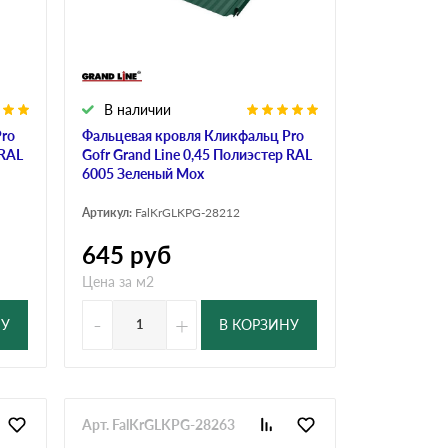
В наличии
Pro
Фальцевая кровля Кликфальц Pro
 RAL
Gofr Grand Line 0,45 Полиэстер RAL
6005 Зеленый Мох
Артикул:
FalKrGLKPG-28212
645
руб
Цена за м2
-
+
НУ
В КОРЗИНУ
Арт. FalKrGLKPG-28263