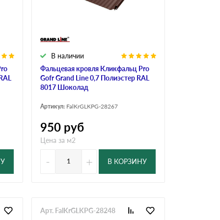
Ондутисс
Ондулина
В наличии
Шифер волновой
Шифер 8-волново
Pro
Фальцевая кровля Кликфальц Pro
 RAL
Gofr Grand Line 0,7 Полиэстер RAL
8017 Шоколад
Артикул:
FalKrGLKPG-28267
950
руб
Цена за м2
-
+
НУ
В КОРЗИНУ
Арт. FalKrGLKPG-28248