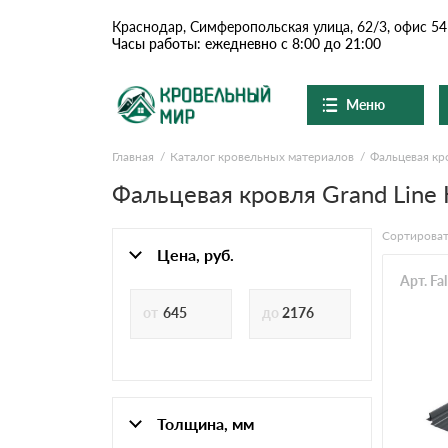
Краснодар, Симферопольская улица, 62/3, офис 54
Часы работы: ежедневно с 8:00 до 21:00
Меню
Главная
Каталог кровельных материалов
Фальцевая кр
Ондулин и шифер
О компании
Доставка и оплата
Фальцевая кровля Grand Line
Вопросы-ответы
Цементно-песчаная чер
Акции
Сортироват
Контакты
Цена, руб.
Сланцевая кровля
Арт. F
Доборные элементы
Ондулин
Толщина, мм