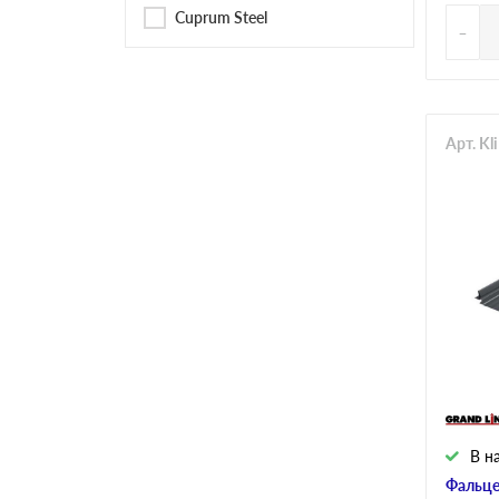
Cuprum Steel
-
Арт. Kl
В н
Фальце