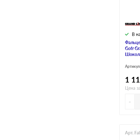
В н
Фальце
Gofr Gr
Шокол
Артикул
1 1
Цена з
-
Арт. F