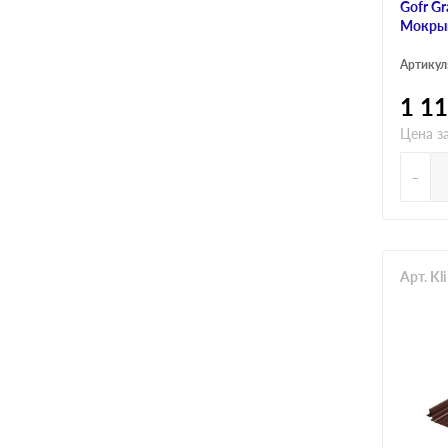
Gofr Gr
Мокры
Артикул
1 1
Цена з
-
Арт. Kl