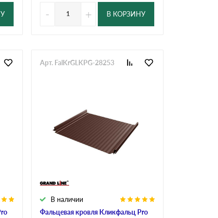
-
+
НУ
В КОРЗИНУ
Арт. FalKrGLKPG-28253
В наличии
Pro
Фальцевая кровля Кликфальц Pro