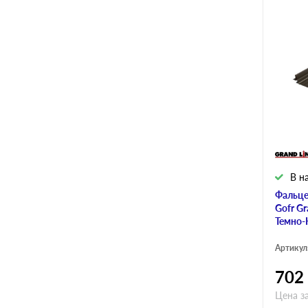
В н
Фальце
Gofr Gr
Темно-
Артикул
702
Цена з