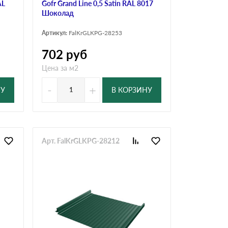
AL
Gofr Grand Line 0,5 Satin RAL 8017
Шоколад
Артикул:
FalKrGLKPG-28253
702
руб
Цена за м2
-
+
НУ
В КОРЗИНУ
Арт. FalKrGLKPG-28212