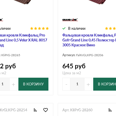
аличии
В наличии
вая кровля Кликфальц Pro
Фальцевая кровля Кликфальц 
and Line 0,5 Velur X RAL 8017
Gofr Grand Line 0,45 Полиэстер
ад
3005 Красное Вино
:
KliPrG-28265
Артикул:
FalKrGLKPG-28206
12
руб
645
руб
а м2
Цена за м2
+
-
+
В КОРЗИНУ
В КОРЗИ
alKrGLKPG-28254
Арт. KliPrG-28260