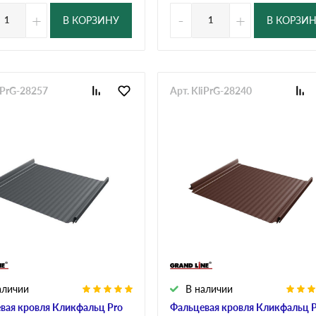
+
-
+
В КОРЗИНУ
В КОРЗИ
iPrG-28257
Арт. KliPrG-28240
аличии
В наличии
вая кровля Кликфальц Pro
Фальцевая кровля Кликфальц 