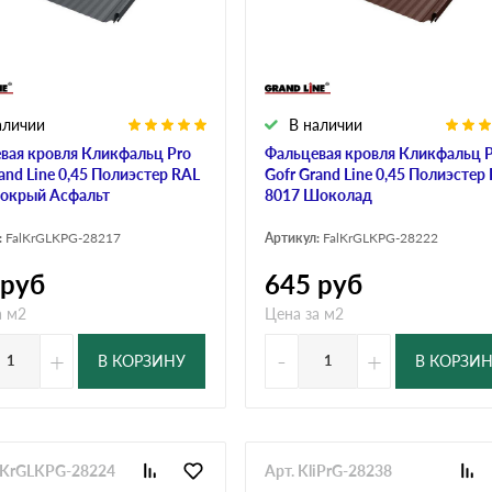
дулин
Ондулин Смарт
аличии
В наличии
кий
Шифер для грядок
вая кровля Кликфальц Pro
Фальцевая кровля Кликфальц 
and Line 0,45 Полиэстер RAL
Gofr Grand Line 0,45 Полиэстер
окрый Асфальт
8017 Шоколад
новой
:
FalKrGLKPG-28217
Артикул:
FalKrGLKPG-28222
руб
645
руб
а м2
Цена за м2
+
-
+
В КОРЗИНУ
В КОРЗИ
alKrGLKPG-28224
Арт. KliPrG-28238