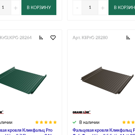
+
-
+
В КОРЗИНУ
В КОРЗИ
alKrGLKPG-28264
Арт. KliPrG-28280
аличии
В наличии
вая кровля Кликфальц Pro
Фальцевая кровля Кликфальц 