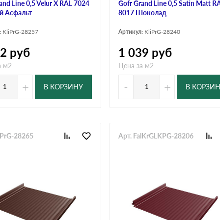
and Line 0,5 Velur X RAL 7024
Gofr Grand Line 0,5 Satin Matt R
й Асфальт
8017 Шоколад
:
KliPrG-28257
Артикул:
KliPrG-28240
12
руб
1 039
руб
а м2
Цена за м2
+
-
+
В КОРЗИНУ
В КОРЗИ
iPrG-28265
Арт. FalKrGLKPG-28206