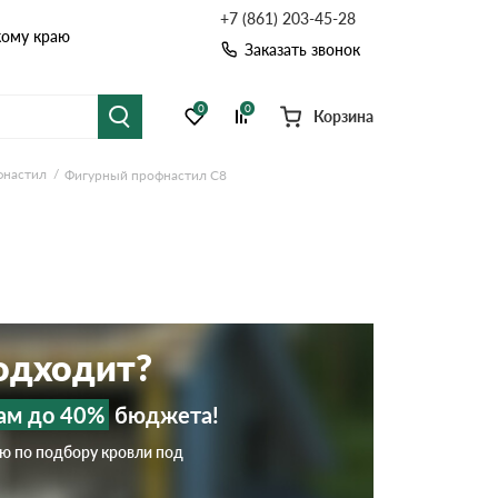
+7 (861) 203-45-28
кому краю
Заказать звонок
0
0
Корзина
фнастил
Фигурный профнастил C8
я черепица
Рулонная кровля
цементная черепица
Фальцевая кровля
точные системы
Софиты
подходит?
ам до 40%
бюджета!
ию по подбору кровли под
Комплектующие д