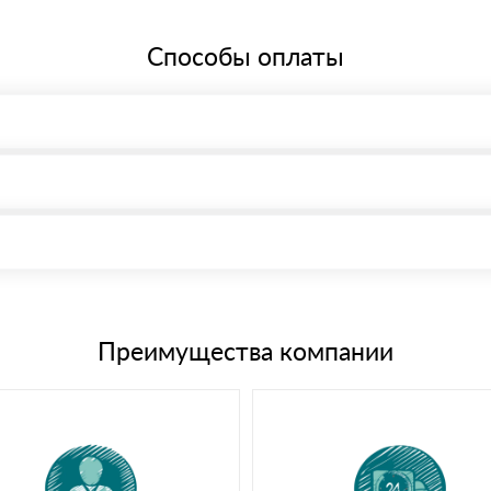
Способы оплаты
, возможна через системы электронных платежей.
иема материала после проверки качества и количества заказанного
15 и не более 19 символов
е номенклатуру товара, количество. После оплаты осуществляется 
щим банковским картам
Преимущества компании