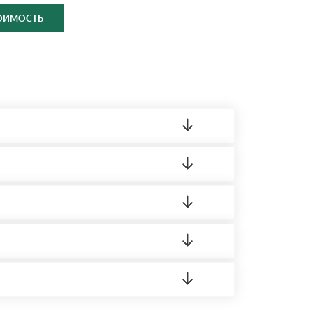
ТОИМОСТЬ
ленный товар был ненадлежащего качества,
ортную накладную.
редает заявку нашему логисту для оценки
 8:00-21:00.