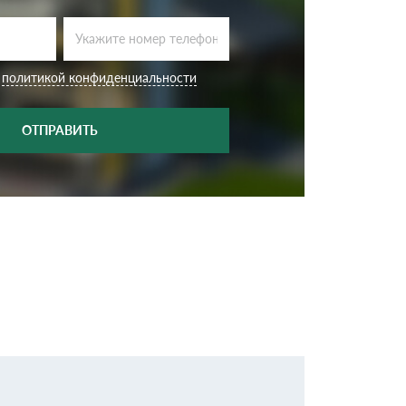
Ондутисс
Ондулина
с
политикой конфиденциальности
Шифер волновой
Шифер 8-волново
ОТПРАВИТЬ