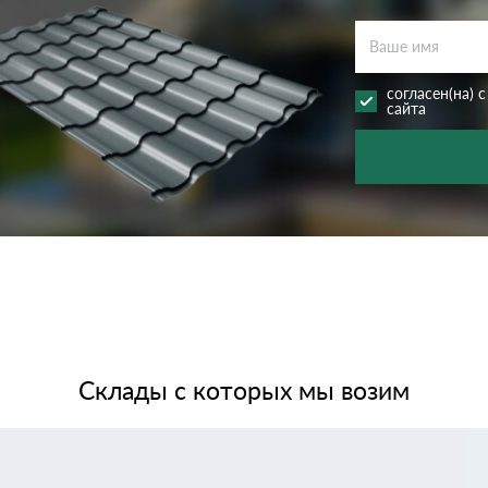
дулин
Ондулин Смарт
согласен(на) 
сайта
кий
Шифер для грядок
новой
Склады с которых мы возим