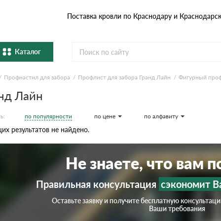
Поставка кровли по Краснодару и Краснодарс
Каталог
Профнастил для забора
Профлист для забора Гранд Лайн
Фигурный про
Металлочерепица
Гибка
нд Лайн
Натуральная керамическая
епица
Фибро
черепица
по популярности
по цене
по алфавиту
ь:
х результатов не найдено.
Профнастил и штакетник
Водос
Не знаете, что вам 
Комплектующие
Правильная консультация
сэкономит В
Оставьте заявку и получите бесплатную консультац
Ваши требования