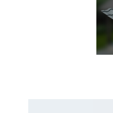
Черепица Он
Шифер
Шифер плос
Шифер 7-вол