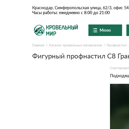
Краснодар, Симферопольская улица, 62/3, офис 54
Часы работы: ежедневно с 8:00 до 21:00
Меню
Главная
Каталог кровельных материалов
Профнастил
Ондулин и шифер
О компании
Доставка и оплата
Фигурный профнастил C8 Гра
Вопросы-ответы
Цементно-песчаная чер
Акции
Сортироват
Контакты
Подходящи
Сланцевая кровля
Доборные элементы
Ондулин