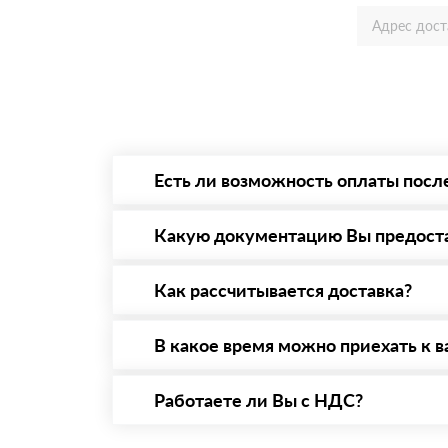
Есть ли возможность оплаты посл
Да. Самый распространенный способ оплаты 
то Вы вправе от него отказаться.
Какую документацию Вы предост
С каждой товарной позицией мы предоставл
Как рассчитывается доставка?
После оформления заявки с Вами свяжется п
стоимости и сроков доставки, которые впос
В какое время можно приехать к в
Вы можете приехать к нам в офис по адресу:
Работаете ли Вы с НДС?
Да, мы работаем с НДС 20% — то есть на о