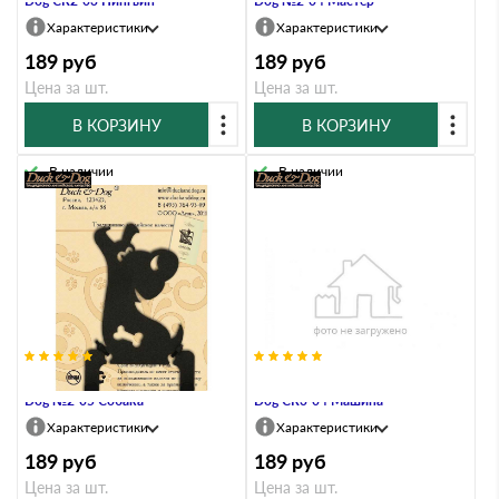
Dog CR2-03 Пингвин
Dog №2-04 Мастер
Характеристики
Характеристики
189
руб
189
руб
Цена за шт.
Цена за шт.
В КОРЗИНУ
В КОРЗИНУ
В наличии
В наличии
Крючок двухрожковый Duck &
Крючок трехрожковый Duck &
Dog №2-05 Собака
Dog CR3-04 Машина
Характеристики
Характеристики
189
руб
189
руб
Цена за шт.
Цена за шт.