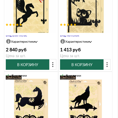
Указатель ветра большой Duck &
Указатель ветра малый Duck &
Dog 268 Пегас
Dog Котенок
Характеристики
Характеристики
2 840
руб
1 413
руб
Цена за шт.
Цена за шт.
В КОРЗИНУ
В КОРЗИНУ
В наличии
В наличии