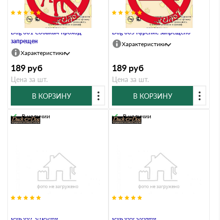
Информационный знак Duck &
Информационный знак Duck &
Dog 001 Собакам проход
Dog 005 Курение запрещено
запрещен
Характеристики
Характеристики
189
руб
189
руб
Цена за шт.
Цена за шт.
В КОРЗИНУ
В КОРЗИНУ
В наличии
В наличии
Информационный знак Duck &
Информационный знак Duck &
Dog 007 Стрелка
Dog 008 Собака