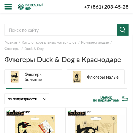
+7 (861) 203-45-28
Меню
О компании
Главная
Каталог кровельных материалов
Комплектующие
Доставка и оплата
Флюгеры
Duck & Dog
Флюгеры Duck & Dog в Краснодаре
Вопросы-ответы
Акции
Флюгеры
Флюгеры малые
большие
Контакты
Выбор
по параметрам
В наличии
В наличии