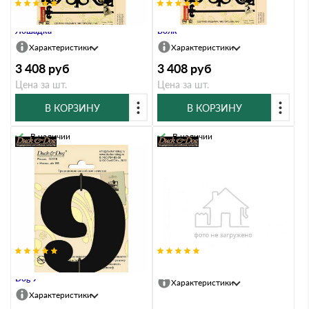
Флюгер большой Duck & Dog 088
Флюгер большой Duck & Dog 090
Лошадка
Волк
Характеристики
Характеристики
3 408
руб
3 408
руб
Цена за шт.
Цена за шт.
В КОРЗИНУ
В КОРЗИНУ
В наличии
В наличии
Цифра высотой 110 мм Duck &
Информац. знак Duck & Dog 016
Dog 9
Характеристики
Характеристики