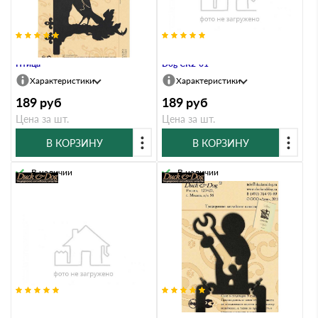
Кронштейн Duck & Dog 707
Крючок двухрожковый Duck &
Птица
Dog CR2-01
Характеристики
Характеристики
189
руб
189
руб
Цена за шт.
Цена за шт.
В КОРЗИНУ
В КОРЗИНУ
В наличии
В наличии
Крючок двухрожковый Duck &
Крючок двухрожковый Duck &