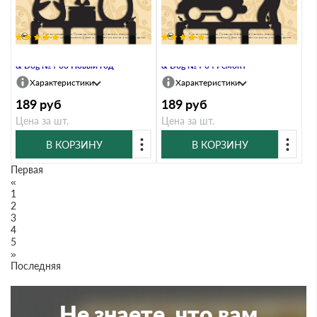
Крючок четырехрожковый Duck
Крючок четырехрожковый Duck
& Dog №4-03 Новый год
& Dog №4-04 Ремонт
Характеристики
Характеристики
189
руб
189
руб
Цена за шт.
Цена за шт.
В КОРЗИНУ
В КОРЗИНУ
Первая
«
1
2
3
4
5
»
Последняя
Не знаете, что вам