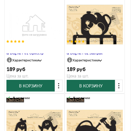
Крючок четырехрожковый Duck
Крючок четырехрожковый Duck
& Dog №4-01 Оркестр
& Dog №4-02 Завтрак
Характеристики
Характеристики
189
руб
189
руб
Цена за шт.
Цена за шт.
В КОРЗИНУ
В КОРЗИНУ
В наличии
В наличии