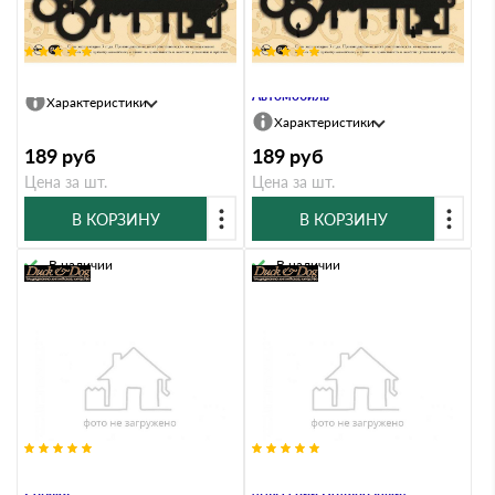
Ключница Duck & Dog 626 Сова
Ключница Duck & Dog 627
Автомобиль
Характеристики
Характеристики
189
руб
189
руб
Цена за шт.
Цена за шт.
В КОРЗИНУ
В КОРЗИНУ
В наличии
В наличии
Ключница Duck & Dog KEY-3-020
Крепление винтовое на конек
Собака
(для серии Подарочный)