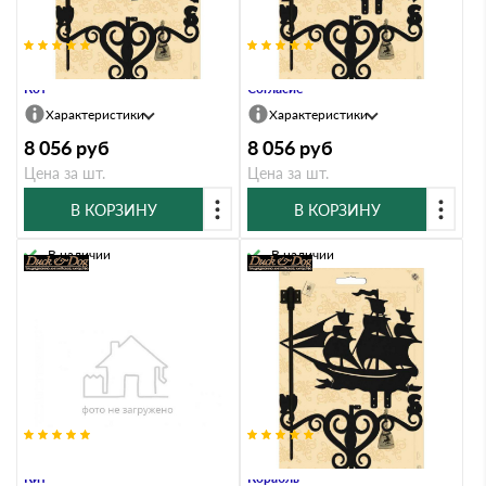
Флюгер Люкс Duck & Dog Л01
Флюгер Люкс Duck & Dog Л02
Кот
Согласие
Характеристики
Характеристики
8 056
руб
8 056
руб
Цена за шт.
Цена за шт.
В КОРЗИНУ
В КОРЗИНУ
В наличии
В наличии
Флюгер Люкс Duck & Dog Л03
Флюгер Люкс Duck & Dog Л04
Кит
Корабль