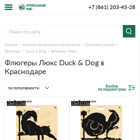
+7 (861) 203-45-28
Меню
О компании
Главная
Каталог кровельных материалов
Комплектующие
Доставка и оплата
Флюгеры
Duck & Dog
Флюгеры Люкс
Флюгеры Люкс Duck & Dog в
Вопросы-ответы
Краснодаре
Акции
Выбор
по параметрам
Контакты
В наличии
В наличии