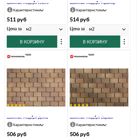
Шинглас Модерн Плато
Шинглас Модерн Мрамор
Характеристики
Характеристики
511
руб
514
руб
Цена за
Цена за
м2
м2
В КОРЗИНУ
В КОРЗИНУ
В наличии
В наличии
Гибкая черепица Технониколь
Гибкая черепица Технониколь
Шинглас Модерн Дюна
Шинглас Модерн Бархан
Характеристики
Характеристики
506
руб
506
руб