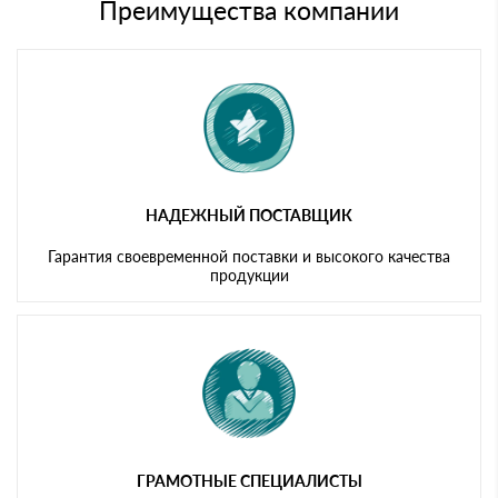
либо Вы забираете товар со склада самовывоза.
Преимущества компании
Мы принимаем платежи с сайта по следующим банковским
картам
НАДЕЖНЫЙ ПОСТАВЩИК
Гарантия своевременной поставки и высокого качества
продукции
ГРАМОТНЫЕ СПЕЦИАЛИСТЫ