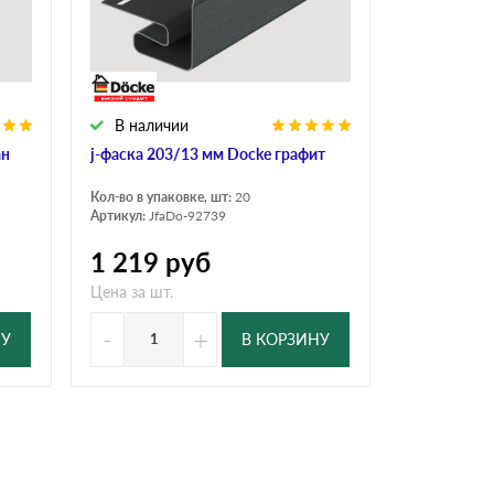
Ондутисс
Ондулина
В наличии
Шифер волновой
Шифер 8-волново
ан
j-фаска 203/13 мм Docke графит
Кол-во в упаковке, шт:
20
Артикул:
JfaDo-92739
1 219
руб
Цена за шт.
-
+
НУ
В КОРЗИНУ