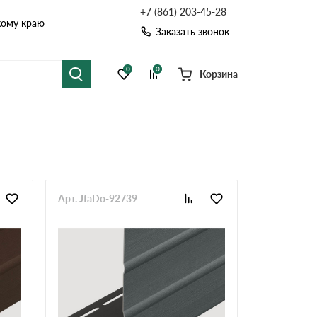
+7 (861) 203-45-28
кому краю
Заказать звонок
0
0
Корзина
я черепица
Рулонная кровля
цементная черепица
Фальцевая кровля
точные системы
Софиты
Арт. JfaDo-92739
Комплектующие д