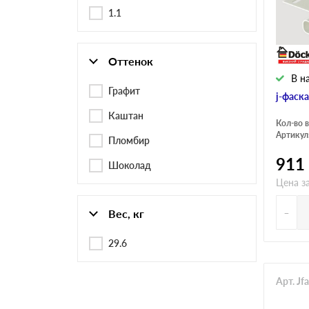
Черепица Он
1.1
Шифер
Оттенок
В н
Шифер плос
Графит
j-фаск
Каштан
Кол-во в
Артикул
Пломбир
Шифер 7-вол
911
Шоколад
Цена за
-
Вес, кг
29.6
Арт. J