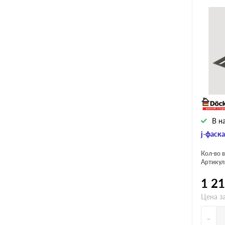
В н
j-фаск
Кол-во в
Артикул
1 2
Цена за
-