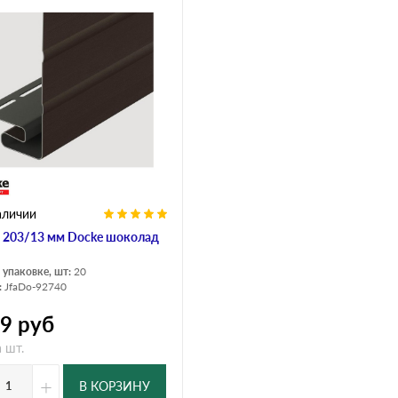
аличии
а 203/13 мм Docke шоколад
 упаковке, шт:
20
:
JfaDo-92740
19
руб
 шт.
+
В КОРЗИНУ