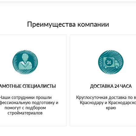
15 и не более 19 символов
е номенклатуру товара, количество. После оплаты осуществляется 
щим банковским картам
Преимущества компании
РАМОТНЫЕ СПЕЦИАЛИСТЫ
ДОСТАВКА 24 ЧАСА
Наши сотрудники прошли
Круглосуточная доставка по 
фессиональную подготовку и
Краснодару и Краснодарск
помогут с подбором
краю
стройматериалов