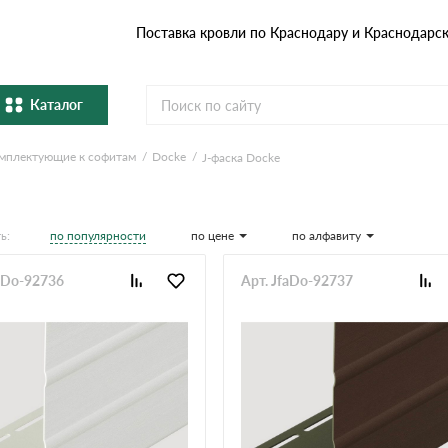
Поставка кровли по Краснодару и Краснодарс
Каталог
мплектующие к софитам
Docke
J-фаска Docke
Металлочерепица
Гибка
Натуральная керамическая
епица
Фибро
черепица
по популярности
по цене
по алфавиту
ь:
Профнастил и штакетник
Водос
faDo-92736
Арт. JfaDo-92737
Комплектующие