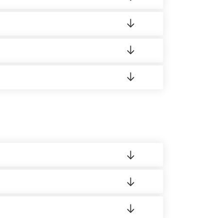
ортную накладную.
редает заявку нашему логисту для оценки
 8:00-21:00.
 материала.