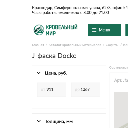
Краснодар, Симферопольская улица, 62/3, офис 54
Часы работы: ежедневно с 8:00 до 21:00
Меню
Главная
Каталог кровельных материалов
Софиты
Ко
Ондулин и шифер
О компании
Доставка и оплата
J-фаска Docke
Вопросы-ответы
Цементно-песчаная чер
Акции
Сортироват
Контакты
Цена, руб.
Сланцевая кровля
Арт. J
Доборные элементы
Ондулин
Толщина, мм