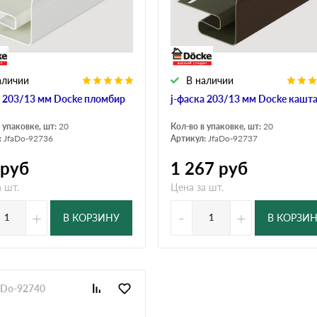
дулин
Ондулин Смарт
аличии
В наличии
кий
Шифер для грядок
а 203/13 мм Docke пломбир
j-фаска 203/13 мм Docke кашт
 упаковке, шт:
20
Кол-во в упаковке, шт:
20
:
JfaDo-92736
Артикул:
JfaDo-92737
новой
руб
1 267
руб
 шт.
Цена за шт.
+
-
+
В КОРЗИНУ
В КОРЗИ
faDo-92740