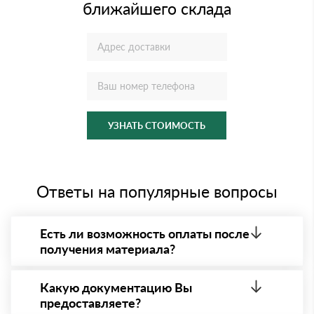
ближайшего склада
УЗНАТЬ СТОИМОСТЬ
Ответы на популярные вопросы
Есть ли возможность оплаты после
получения материала?
Да. Самый распространенный способ оплаты у нас
- оплата по факту получения товара. При этом,
Какую документацию Вы
если доставленный товар был ненадлежащего
предоставляете?
качества, то Вы вправе от него отказаться.