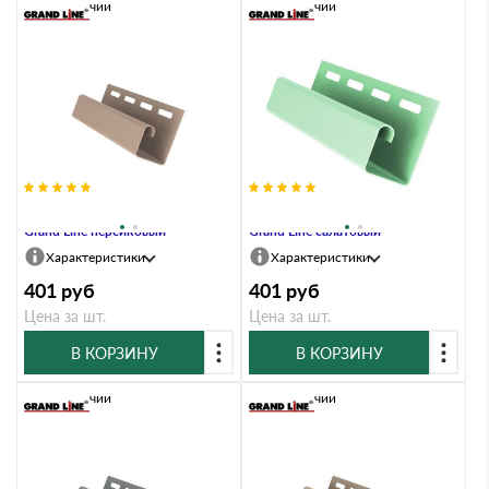
В наличии
В наличии
Профиль J 3,00 двухслойный
Профиль J 3,00 двухслойный
Grand Line персиковый
Grand Line салатовый
Характеристики
Характеристики
401
руб
401
руб
Цена за шт.
Цена за шт.
В КОРЗИНУ
В КОРЗИНУ
В наличии
В наличии