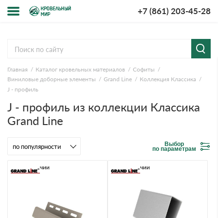
+7 (861) 203-45-28
Меню
О компании
Главная
Каталог кровельных материалов
Софиты
Доставка и оплата
Виниловые доборные элементы
Grand Line
Коллекция Классика
J - профиль
Вопросы-ответы
J - профиль из коллекции Классика
Grand Line
Акции
Выбор
Контакты
по параметрам
В наличии
В наличии