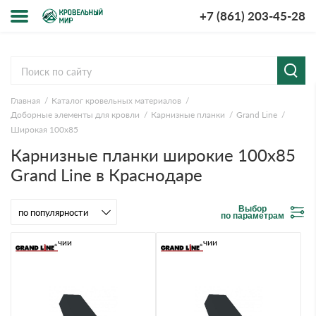
+7 (861) 203-45-28
Меню
О компании
Главная
Каталог кровельных материалов
Доставка и оплата
Доборные элементы для кровли
Карнизные планки
Grand Line
Широкая 100х85
Вопросы-ответы
Карнизные планки широкие 100х85
Grand Line в Краснодаре
Акции
Выбор
Контакты
по параметрам
В наличии
В наличии