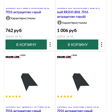
Планка карнизная широкая
Планка карнизная широкая
100х85 0,5 Atlas с пленкой RAL
100х85 0,5 GreenCoat Pural BT,
7016 антрацитово-серый
matt RR2Н3 (RAL 7016
антрацитово-серый)
Характеристики
Характеристики
762
руб
1 006
руб
Цена за м
Цена за м
В КОРЗИНУ
В КОРЗИНУ
В наличии
В наличии
Планка карнизная широкая
Планка карнизная широкая
100х85 0,5 Quarzit Pro Matt RAL
100х85 0,5 Rooftop Matte RAL
7016 антрацитово-серый
7016 антрацитово-серый