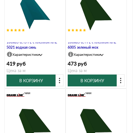
Планка карнизная широкая
Планка карнизная широкая
100х85 0,45 PE с пленкой RAL
100х85 0,4 PE с пленкой RAL
5021 водная синь
6005 зеленый мох
Характеристики
Характеристики
419
руб
473
руб
Цена за м
Цена за м
В КОРЗИНУ
В КОРЗИНУ
В наличии
В наличии