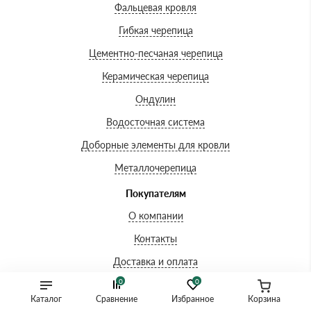
Фальцевая кровля
Гибкая черепица
Цементно-песчаная черепица
Керамическая черепица
Ондулин
Водосточная система
Доборные элементы для кровли
Металлочерепица
Покупателям
О компании
Контакты
Доставка и оплата
0
0
Вопросы-ответы
Каталог
Сравнение
Избранное
Корзина
Акции