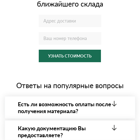
ближайшего склада
УЗНАТЬ СТОИМОСТЬ
Ответы на популярные вопросы
Есть ли возможность оплаты после
получения материала?
Да. Самый распространенный способ оплаты у нас
- оплата по факту получения товара. При этом,
Какую документацию Вы
если доставленный товар был ненадлежащего
предоставляете?
качества, то Вы вправе от него отказаться.