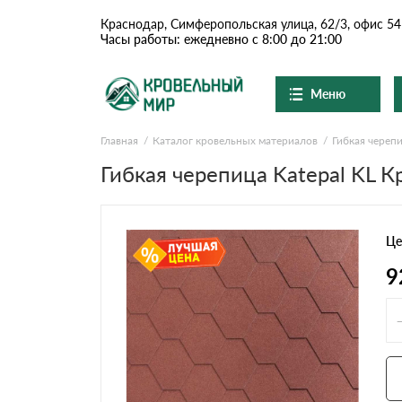
Краснодар, Симферопольская улица, 62/3, офис 54
Часы работы: ежедневно с 8:00 до 21:00
Меню
Главная
Каталог кровельных материалов
Гибкая череп
Ондулин и шифер
О компании
Доставка и оплата
Гибкая черепица Katepal KL 
Вопросы-ответы
Цементно-песчаная чер
Акции
Контакты
Це
Сланцевая кровля
9
Доборные элементы
Ондулин