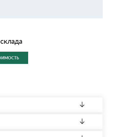
 склада
ТОИМОСТЬ
ленный товар был ненадлежащего качества,
ортную накладную.