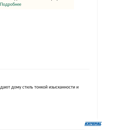
Ондутисс
Ондулина
Подробнее
Шифер волновой
Шифер 8-волново
идают дому стиль тонкой изысканности и