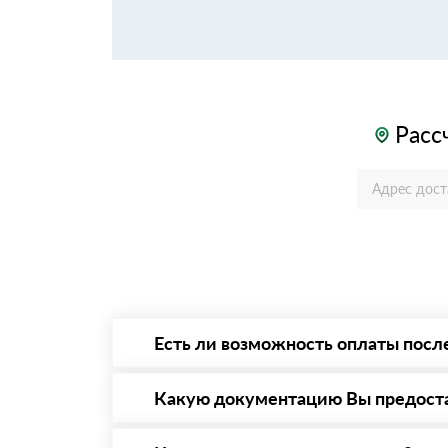
Расс
Есть ли возможность оплаты посл
Да. Самый распространенный способ оплаты 
то Вы вправе от него отказаться.
Какую документацию Вы предост
С каждой товарной позицией мы предоставл