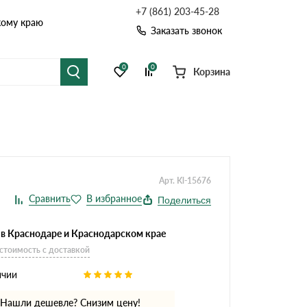
+7 (861) 203-45-28
кому краю
Заказать звонок
0
0
Корзина
я черепица
Рулонная кровля
цементная черепица
Фальцевая кровля
Арт. Kl-15676
точные системы
Софиты
Поделиться
 в Краснодаре и Краснодарском крае
 стоимость с доставкой
ичии
Нашли дешевле? Снизим цену!
Комплектующие д