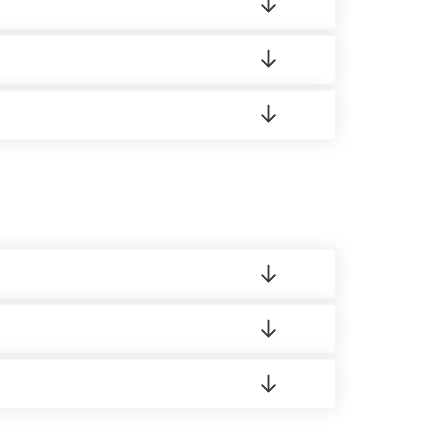
редает заявку нашему логисту для оценки
 8:00-21:00.
 материала.
доставка либо Вы забираете товар со склада