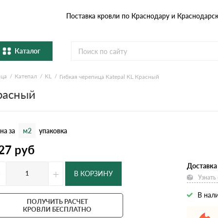
Поставка кровли по Краснодару и Краснодарс
Каталог
ица
Катепал
KL
Гибкая черепица Katepal KL Красный
Металлочерепица
Гибка
Красный
Натуральная керамическая
епица
Фибро
черепица
на за
м2
упаковка
Профнастил и штакетник
Водос
27
руб
Комплектующие
Доставка
-
+
В КОРЗИНУ
Узнать
В нал
ПОЛУЧИТЬ РАСЧЕТ
КРОВЛИ БЕСПЛАТНО