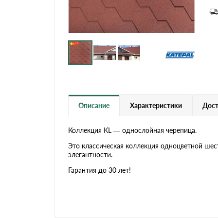
Черепица Он
Шифер
Шифер плос
Шифер 7-вол
Описание
Характеристики
Дост
Коллекция KL — однослойная черепица.
Это классическая коллекция одноцветной шес
элегантности.
Гарантия до 30 лет!