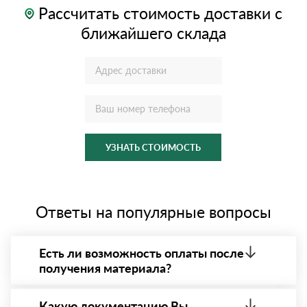
Рассчитать стоимость доставки с
ближайшего склада
УЗНАТЬ СТОИМОСТЬ
Ответы на популярные вопросы
Есть ли возможность оплаты после
получения материала?
Да. Самый распространенный способ оплаты у нас
- оплата по факту получения товара. При этом,
Какую документацию Вы