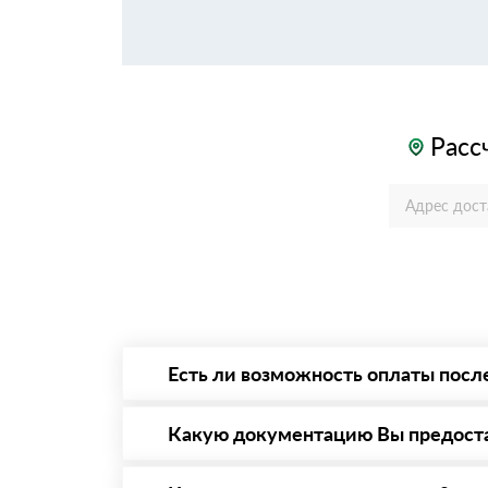
Расс
Есть ли возможность оплаты посл
Да. Самый распространенный способ оплаты 
то Вы вправе от него отказаться.
Какую документацию Вы предост
С каждой товарной позицией мы предоставл