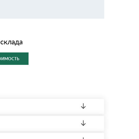
 склада
ТОИМОСТЬ
ленный товар был ненадлежащего качества,
ортную накладную.