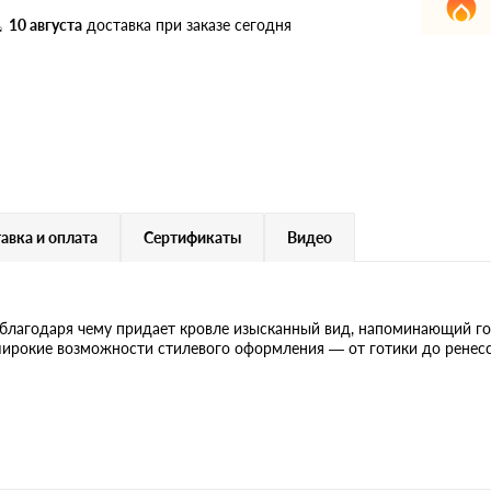
дулин
Ондулин Смарт
10 августа
доставка при заказе сегодня
кий
Шифер для грядок
новой
авка и оплата
Сертификаты
Видео
благодаря чему придает кровле изысканный вид, напоминающий го
ирокие возможности стилевого оформления — от готики до ренесс