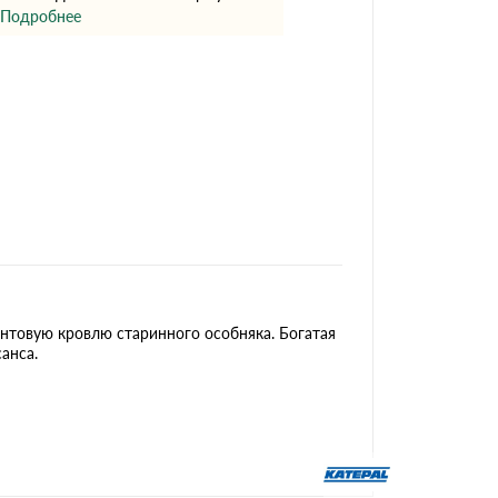
Ондутисс
Ондулина
Подробнее
Шифер волновой
Шифер 8-волново
нтовую кровлю старинного особняка. Богатая
анса.