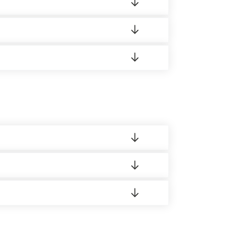
редает заявку нашему логисту для оценки
 8:00-21:00.
 материала.
доставка либо Вы забираете товар со склада