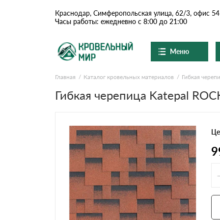
Краснодар, Симферопольская улица, 62/3, офис 54
Часы работы: ежедневно с 8:00 до 21:00
Меню
Главная
Каталог кровельных материалов
Гибкая череп
Ондулин и шифер
О компании
Доставка и оплата
Гибкая черепица Katepal ROC
Вопросы-ответы
Цементно-песчаная чер
Акции
Контакты
Це
Сланцевая кровля
9
Доборные элементы
Ондулин