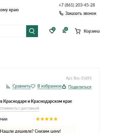
+7 (861) 203-45-28
кому краю
Заказать звонок
0
0
Корзина
я черепица
Рулонная кровля
цементная черепица
Фальцевая кровля
Арт. Roc-15693
точные системы
Софиты
Поделиться
 в Краснодаре и Краснодарском крае
 стоимость с доставкой
ичии
Нашли дешевле? Снизим цену!
Комплектующие д