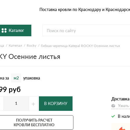
Поставка кровли по Краснодару и Краснодарс
Каталог
ица
Катепал
Rocky
Гибкая черепица Katepal ROCKY Осенние листья
Металлочерепица
Гибка
KY Осенние листья
Натуральная керамическая
епица
Фибро
черепица
на за
м2
упаковка
Профнастил и штакетник
Водос
99
руб
Комплектующие
Доставка
-
+
В КОРЗИНУ
Узнать
В нал
ПОЛУЧИТЬ РАСЧЕТ
КРОВЛИ БЕСПЛАТНО