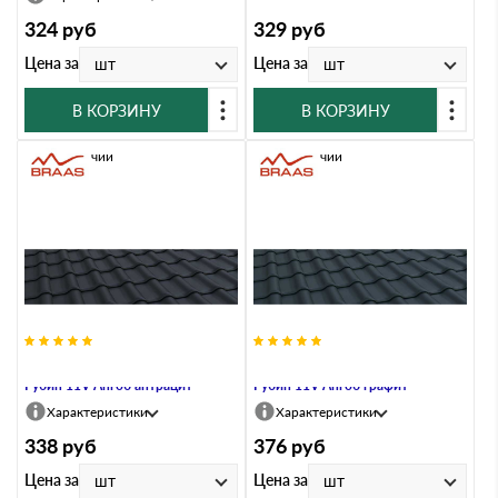
324
руб
329
руб
Цена за
Цена за
шт
шт
В КОРЗИНУ
В КОРЗИНУ
В наличии
В наличии
Керамическая черепица Braas
Керамическая черепица Braas
Рубин 11V Ангоб антрацит
Рубин 11V Ангоб графит
Характеристики
Характеристики
338
руб
376
руб
Цена за
Цена за
шт
шт