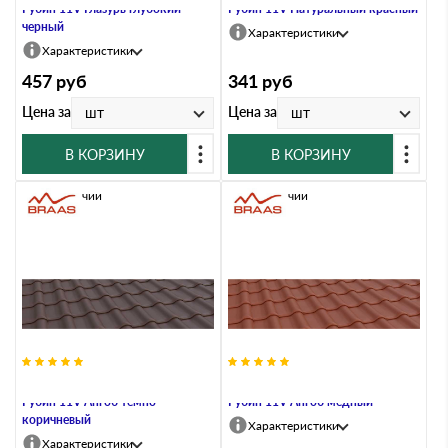
Рубин 11V Глазурь глубокий
Рубин 11V Натуральный красный
черный
Характеристики
Характеристики
457
руб
341
руб
Цена за
Цена за
шт
шт
В КОРЗИНУ
В КОРЗИНУ
В наличии
В наличии
Керамическая черепица Braas
Керамическая черепица Braas
Рубин 11V Ангоб темно-
Рубин 11V Ангоб медный
коричневый
Характеристики
Характеристики