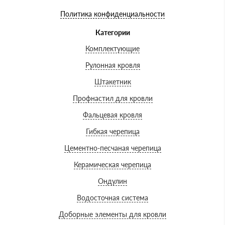
Политика конфиденциальности
Категории
Комплектующие
Рулонная кровля
Штакетник
Профнастил для кровли
Фальцевая кровля
Гибкая черепица
Цементно-песчаная черепица
Керамическая черепица
Ондулин
Водосточная система
Доборные элементы для кровли