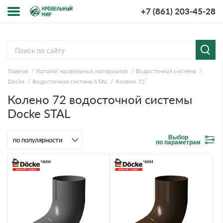
+7 (861) 203-45-28
Меню
О компании
Главная
Каталог кровельных материалов
Водосточная система
Доставка и оплата
Docke
Водосточная система STAL
Колено 72˚
Колено 72 водосточной системы
Вопросы-ответы
Docke STAL
Акции
Выбор
по параметрам
Контакты
В наличии
В наличии