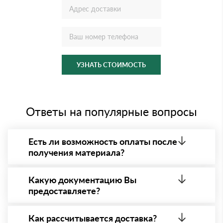
УЗНАТЬ СТОИМОСТЬ
Ответы на популярные вопросы
Есть ли возможность оплаты после
получения материала?
Да. Самый распространенный способ оплаты у нас
- оплата по факту получения товара. При этом,
Какую документацию Вы
если доставленный товар был ненадлежащего
предоставляете?
качества, то Вы вправе от него отказаться.
С каждой товарной позицией мы предоставляем
все сертификаты и паспорта качества, а также
Как рассчитывается доставка?