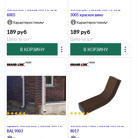
Колено трубы гофрированное
Колено трубы гофрированное
Vortex Lite 76х102 мм PE RAL
Vortex Lite 76х102 мм PE RAL
6005
3005 красное вино
Характеристики
Характеристики
189
руб
189
руб
Цена за шт
Цена за шт
В КОРЗИНУ
В КОРЗИНУ
В наличии
В наличии
Колено трубы гофр. боковое
Колено трубы гофрированное
правое Vortex Lite 76х102 мм PE
Vortex Lite Matt 76х102 мм RAL
RAL 9003
8017