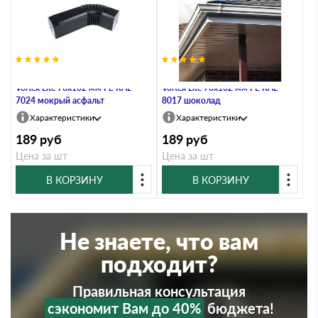
Колено трубы гофр.бок. пр.
Колено трубы гофр.бок. пр.
Vortex Lite 76х102 мм PE RAL
Vortex Lite 76х102 мм PE RAL
7024 мокрый асфальт
8017 шоколад
Характеристики
Характеристики
189
руб
189
руб
Цена за шт
Цена за шт
В КОРЗИНУ
В КОРЗИНУ
Не знаете, что вам
подходит?
Правильная консультация
сэкономит Вам до 40%
бюджета!