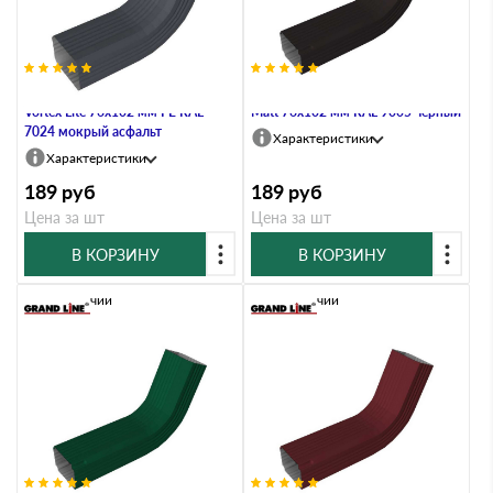
Колено трубы гофрированное
Колено трубы гофр. Vortex Lite
Vortex Lite 76х102 мм PE RAL
Matt 76х102 мм RAL 9005 черный
7024 мокрый асфальт
Характеристики
Характеристики
189
руб
189
руб
Цена за шт
Цена за шт
В КОРЗИНУ
В КОРЗИНУ
В наличии
В наличии