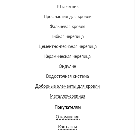
Штакетник
Профнастил для кровли
Фальцевая кровля
Гибкая черепица
Цементно-песчаная черепица
Керамическая черепица
Ондулин
Водосточная система
Доборные элементы для кровли
Металлочерепица
Покупателям
О компании
Контакты