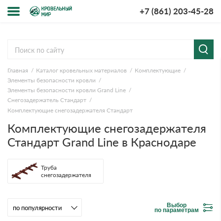
+7 (861) 203-45-28
Меню
О компании
Главная
Каталог кровельных материалов
Комплектующие
Доставка и оплата
Элементы безопасности кровли
Элементы безопасности кровли Grand Line
Вопросы-ответы
Снегозадержатель Стандарт
Комплектующие снегозадержателя Стандарт
Акции
Комплектующие снегозадержателя
Стандарт Grand Line в Краснодаре
Контакты
Труба
снегозадержателя
Выбор
по параметрам