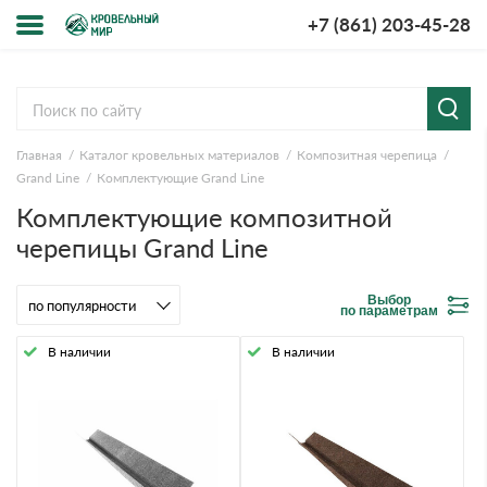
+7 (861) 203-45-28
Меню
О компании
Главная
Каталог кровельных материалов
Композитная черепица
Доставка и оплата
Grand Line
Комплектующие Grand Line
Комплектующие композитной
Вопросы-ответы
черепицы Grand Line
Акции
Выбор
по параметрам
Контакты
В наличии
В наличии