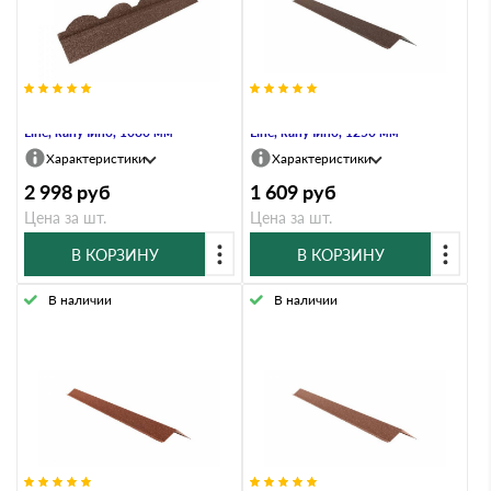
Планка карнизная Palermo Grand
Планка карнизная большая Grand
Line, капучино, 1080 мм
Line, капучино, 1250 мм
Характеристики
Характеристики
2 998
руб
1 609
руб
Цена за шт.
Цена за шт.
В КОРЗИНУ
В КОРЗИНУ
В наличии
В наличии