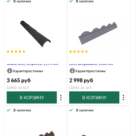
В наличии
В наличии
Конек полукруглый тройной
Планка карнизная Palermo Grand
Grand Line, эспрессо, 1170 мм
Line, американо, 1080 мм
Характеристики
Характеристики
3 665
руб
2 998
руб
Цена за шт.
Цена за шт.
В КОРЗИНУ
В КОРЗИНУ
В наличии
В наличии