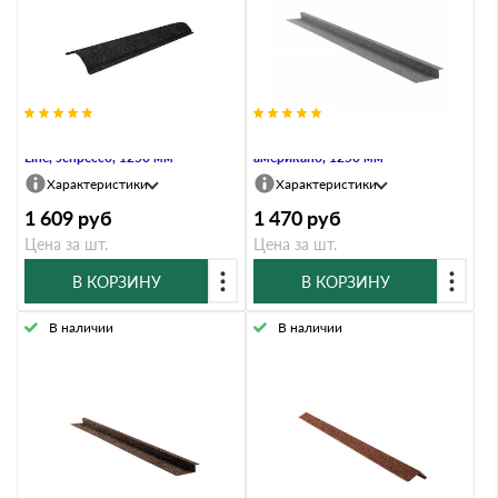
Планка конька ребрового Grand
Планка примыкания Grand Line,
Line, эспрессо, 1250 мм
американо, 1250 мм
Характеристики
Характеристики
1 609
руб
1 470
руб
Цена за шт.
Цена за шт.
В КОРЗИНУ
В КОРЗИНУ
В наличии
В наличии