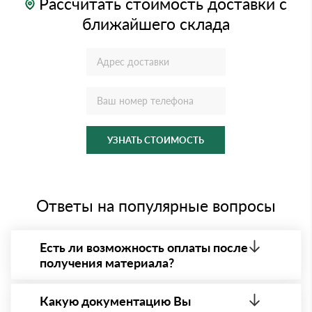
Рассчитать стоимость доставки с
ближайшего склада
УЗНАТЬ СТОИМОСТЬ
Ответы на популярные вопросы
Есть ли возможность оплаты после
получения материала?
Да. Самый распространенный способ оплаты у нас
- оплата по факту получения товара. При этом,
Какую документацию Вы
если доставленный товар был ненадлежащего