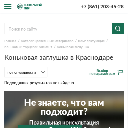
+7 (861) 203-45-28
Меню
О компании
Главная
Каталог кровельных материалов
Комплектующие
Доставка и оплата
Коньковый торцевой элемент
Коньковая заглушка
Коньковая заглушка в Краснодаре
Вопросы-ответы
Выбор
Акции
по параметрам
Подходящих результатов не найдено.
Контакты
Не знаете, что вам
подходит?
Правильная консультация