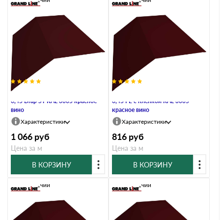
Планка конька плоского 190х190
Планка конька плоского 190х190
0,45 Drap ST RAL 3005 красное
0,45 PE с пленкой RAL 3005
вино
красное вино
Характеристики
Характеристики
1 066
руб
816
руб
Цена за м
Цена за м
В КОРЗИНУ
В КОРЗИНУ
В наличии
В наличии