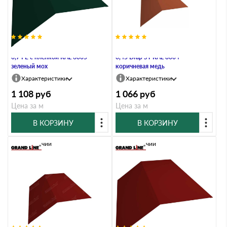
Планка конька плоского 190х190
Планка конька плоского 190х190
0,7 PE с пленкой RAL 6005
0,45 Drap ST RAL 8004
зеленый мох
коричневая медь
Характеристики
Характеристики
1 108
руб
1 066
руб
Цена за м
Цена за м
В КОРЗИНУ
В КОРЗИНУ
В наличии
В наличии