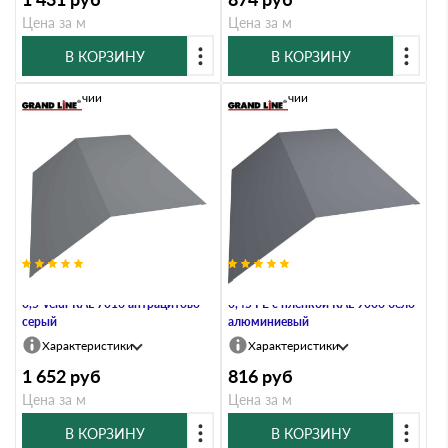
Цена за м
Цена за м
В КОРЗИНУ
В КОРЗИНУ
В наличии
В наличии
Планка конька плоского 190х190
Планка конька плоского 190х190
0,5 Velur RAL 7016 антрацитово-
0,45 PE с пленкой RAL 9006 бело-
серый
алюминиевый
Характеристики
Характеристики
1 652
руб
816
руб
Цена за м
Цена за м
В КОРЗИНУ
В КОРЗИНУ