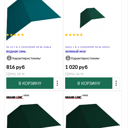
Планка конька плоского 190х190
Планка конька плоского 190х190
0,45 PE с пленкой RAL 5021
0,35 PE с пленкой RAL 6005
водная синь
зеленый мох
Характеристики
Характеристики
816
руб
1 020
руб
Цена за м
Цена за м
В КОРЗИНУ
В КОРЗИНУ
В наличии
В наличии