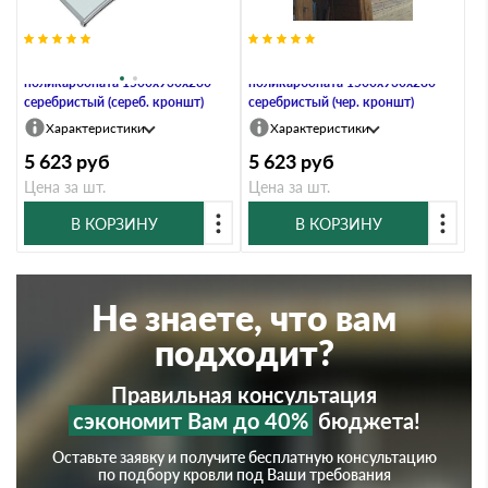
Козырьки Krovent из
Козырьки Krovent из
поликарбоната 1500х930х280
поликарбоната 1500х930х280
серебристый (сереб. кроншт)
серебристый (чер. кроншт)
Характеристики
Характеристики
5 623
руб
5 623
руб
Цена за шт.
Цена за шт.
В КОРЗИНУ
В КОРЗИНУ
Не знаете, что вам
подходит?
Правильная консультация
сэкономит Вам до 40%
бюджета!
Оставьте заявку и получите бесплатную консультацию
по подбору кровли под Ваши требования