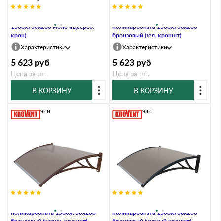
Козырьки Krovent из полик.
Козырьки Krovent из
1500х930х280 молочн.(сереб.
поликарбоната 1500х930х280
крон)
бронзовый (зел. кроншт)
Характеристики
Характеристики
5 623
руб
5 623
руб
Цена за шт.
Цена за шт.
В КОРЗИНУ
В КОРЗИНУ
В наличии
В наличии
Козырьки Krovent из
Козырьки Krovent из
поликарбоната 1500х930х280
поликарбоната 1500х930х280